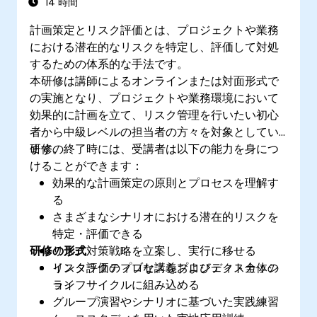
銀行業界およびリスク管理分野におけるサプ
14 時間
ライヤーやコンサルタント
計画策定とリスク評価とは、プロジェクトや業務
コーポレート・ガバナンスおよびリスクガバ
における潜在的なリスクを特定し、評価して対処
ナンス担当者
するための体系的な手法です。
本研修は講師によるオンラインまたは対面形式で
の実施となり、プロジェクトや業務環境において
効果的に計画を立て、リスク管理を行いたい初心
者から中級レベルの担当者の方々を対象としてい
ます。
研修の終了時には、受講者は以下の能力を身につ
けることができます：
効果的な計画策定の原則とプロセスを理解す
る
さまざまなシナリオにおける潜在的リスクを
特定・評価できる
研修の形式
リスク対策戦略を立案し、実行に移せる
リスク評価のプロセスをプロジェクト全体の
インタラクティブな講義およびディスカッシ
ライフサイクルに組み込める
ョン
グループ演習やシナリオに基づいた実践練習