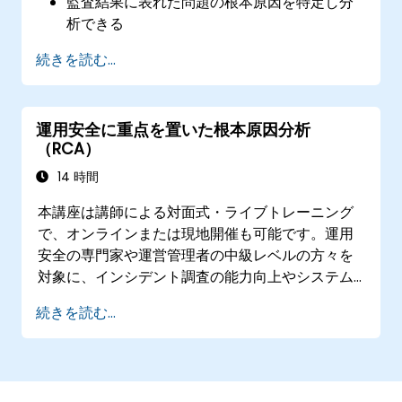
監査結果に表れた問題の根本原因を特定し分
析できる
「5つのなぜ」法、特性要因図（フィッシュボ
続きを読む...
ーン図）、失敗モード・影響分析（FMEA）と
いったRCAツールを用いることができる
RCAの結果に基づき是正処置および予防策を
運用安全に重点を置いた根本原因分析
立案できる
（RCA）
リスク管理の強化に向け、RCAを内部監査プ
ロセスへ統合させることができる
14 時間
本講座は講師による対面式・ライブトレーニング
で、オンラインまたは現地開催も可能です。運用
安全の専門家や運営管理者の中級レベルの方々を
対象に、インシデント調査の能力向上やシステム
上の弱点の発見、そして効果的な是正・予防措置
続きを読む...
の策定方法を習得していただくことを目的として
います。