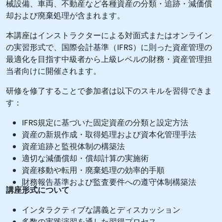
械設備、車両、不動産など各種資産の分類・追跡・減価償
却および廃棄処理が含まれます。
本講座はインストラクターによる対面式またはオンライン
の実習形式で、国際会計基準（IFRS）に則った資産管理の
最適化を目指す中級者から上級レベルの財務・資産管理担
当者向けに開催されます。
研修を修了することで参加者は以下のスキルを習得できま
す：
IFRS規定に基づいた固定資産の分類と設定方法
資産の新規作成・取得処理および資本化管理手法
資産追跡と監視体制の構築法
適切な減価償却・償却計算の実施術
資産移動や転用・廃棄処理の効率的手順
財務報告基準および監査要件への遵守体制構築法
講座形式について
インタラクティブな講義とディスカッション
多数の実践演習を通した習得プロセス