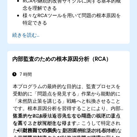
RCAや継続的改善サイクルに関する基本的概
念を理解できる
様々なRCAツールを用いて問題の根本原因を
特定できる
効果的な問題解決戦略を策定し実行できる
続きを読む...
RCA手法を組織全体の改善や予防活動に取り
入れられる
内部監査のための根本原因分析（RCA）
7 時間
本プログラムの最終的な目的は、監査プロセスを
受動的に「問題点を発見する」作業から能動的に
「未然防止策を講じる」戦略へと転換させること
です。根本原因分析を習得することにより、内部
監査チームは繰り返し発生する問題の根絶に重点
体系的なRCA手法を導入しない場合、以下のよう
を置くことが可能となります。こうして特定され
な高リスク状況が生じ得ます：
た弱点に対し恒久的な是正策が推奨されるため、
財務面での損失：
財務業務における根本的な