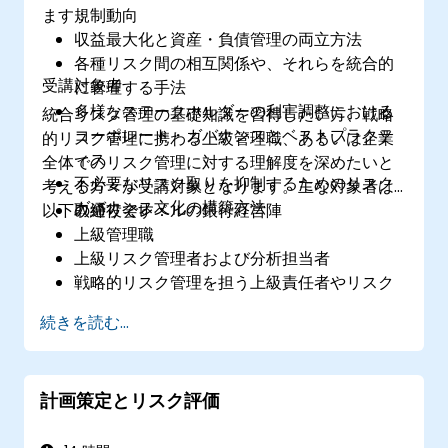
ます：
規制動向
収益最大化と資産・負債管理の両立方法
各種リスク間の相互関係や、それらを統合的
受講対象者
に管理する手法
多様なステークホルダーの利害調整における
統合リスク管理の基礎知識を習得したい方、戦略
コーポレート・ガバナンスとベストプラクテ
的リスク管理に携わる上級管理職、あるいは企業
ィス
全体でのリスク管理に対する理解度を深めたいと
不必要なリスク取りを抑制するためのリスク
考える方々が受講対象となります。主な対象者は
ガバナンス文化の構築方法
以下の通りです：
取締役会レベルの銀行経営陣
上級管理職
上級リスク管理者および分析担当者
戦略的リスク管理を担う上級責任者やリスク
マネージャー
続きを読む...
内部監査員
規制・コンプライアンス担当職員
財務部門の専門家
計画策定とリスク評価
資産・負債管理および分析担当者
金融規制機関や監督当局の専門職