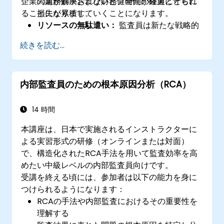
企業の業務効率および財務健全性が確実に守られ
問題が解決されないと、時間の経過とともに
ることになります。
損失が累積していくことになります。
リソースの無駄遣い：
監査員は新たな戦略的
リスク対策ではなく、以前失敗した管理手順
続きを読む...
の再検証に40％も多くの時間を費やすことに
なります。
権威性の低下：
同じ問題が繰り返し報告され
内部監査員のための根本原因分析（RCA）
ると、経営層および監査対象部署との間で監
査部門の影響力が弱まる傾向があります。
14 時間
本講座は、日本で実施されるインストラクターに
よる実習形式の研修（オンラインまたは対面）
で、構造化されたRCA手法を用いて監査効率を高
めたい中級レベルの内部監査員向けです。
受講を終える頃には、参加者は以下の能力を身に
つけられるようになります：
RCAの手法や内部監査におけるその重要性を
理解する