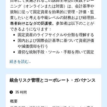
日本にて実施されるこの講師主導型の実践トレー
ニング（オンラインまたは対面）は、会計基準や
規制に従って固定資産を効果的に管理・評価・監
査したいと考える中級レベルの財務および経理担
当者向けとなっています。
本トレーニングの受講後、参加者は以下のことが
できるようになります：
固定資産のライフサイクルや分類を理解する
国内および国際会計基準に基づいて資産評価
や減価償却を行う
適切な統制手段・ツール・手順を用いて固定
資産を管理する
続きを読む...
資産管理および報告に関連する法規制や税制
要件を遵守する
統合リスク管理とコーポレート・ガバナンス
35 時間
概要