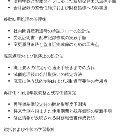
使用年数と資産タイプに応じた適切な算出式選択手順
会計記録の整合性維持および財務指標への影響度
移動転用処理の管理術
社内間資産調達時の承認フローの設計法
受渡証明書・配布記録作成の実践手順
変更履歴追跡と監査証拠確保のための工夫点
廃棄処理および帳簿上の処分法
廃止要因の特定から適正手続きまでの流れ
減価処理後の会計取扱いの確定方法
廃棄に伴う法的制約および規制遵守要件の考慮点
再評価・耐用年数調整と残存価値算定
再評価基準設定時の財務影響度予測法
将来予測を踏まえた使用期間と残存価額の更新手順
修正情報が反映される財務報告書作成要領
総括および今後の学習指針