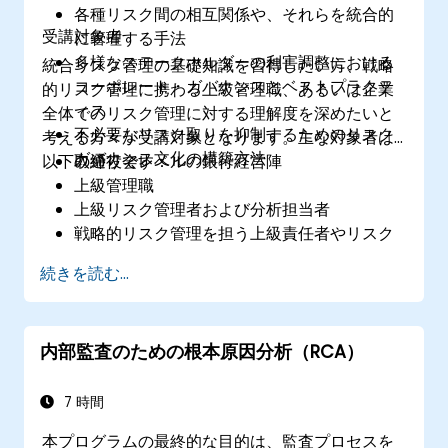
各種リスク間の相互関係や、それらを統合的
受講対象者
に管理する手法
多様なステークホルダーの利害調整における
統合リスク管理の基礎知識を習得したい方、戦略
コーポレート・ガバナンスとベストプラクテ
的リスク管理に携わる上級管理職、あるいは企業
ィス
全体でのリスク管理に対する理解度を深めたいと
不必要なリスク取りを抑制するためのリスク
考える方々が受講対象となります。主な対象者は
ガバナンス文化の構築方法
以下の通りです：
取締役会レベルの銀行経営陣
上級管理職
上級リスク管理者および分析担当者
戦略的リスク管理を担う上級責任者やリスク
マネージャー
続きを読む...
内部監査員
規制・コンプライアンス担当職員
財務部門の専門家
内部監査のための根本原因分析（RCA）
資産・負債管理および分析担当者
金融規制機関や監督当局の専門職
銀行業界およびリスク管理分野におけるサプ
7 時間
ライヤーやコンサルタント
本プログラムの最終的な目的は、監査プロセスを