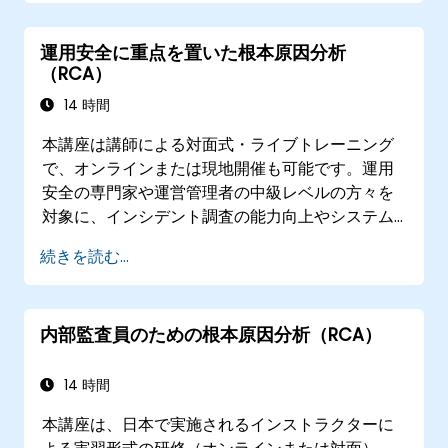
財務報告基準および監査要件への適合管理
運用安全に重点を置いた根本原因分析
（RCA）
14 時間
本講座は講師による対面式・ライブトレーニング
で、オンラインまたは現地開催も可能です。運用
安全の専門家や運営管理者の中級レベルの方々を
対象に、インシデント調査の能力向上やシステム
上の弱点の発見、そして効果的な是正・予防措置
続きを読む...
の策定方法を習得していただくことを目的として
います。
内部監査員のための根本原因分析（RCA）
14 時間
本講座は、日本で実施されるインストラクターに