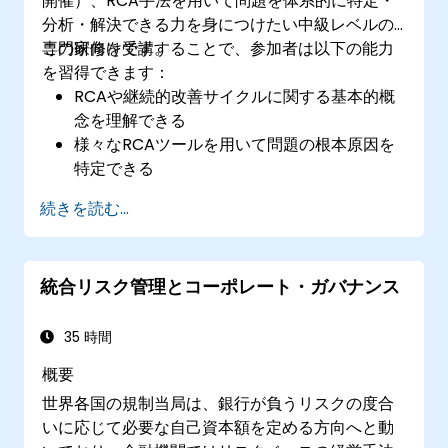
開催）、RCA手法を用いて問題を体系的に特定・
分析・解決できる力を身につけたい中級レベルの
専門家向けです。
この研修を受講することで、参加者は以下の能力
を習得できます：
RCAや継続的改善サイクルに関する基本的概
念を理解できる
様々なRCAツールを用いて問題の根本原因を
特定できる
効果的な問題解決戦略を策定し実行できる
続きを読む...
RCA手法を組織全体の改善や予防活動に取り
入れられる
統合リスク管理とコーポレート・ガバナンス
35 時間
概要
世界各国の規制当局は、銀行が負うリスクの度合
いに応じて必要な自己資本額を定める方向へと動