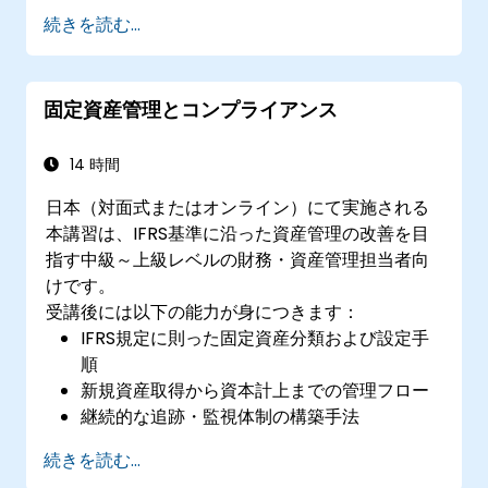
資産を管理する
続きを読む...
資産管理および報告に関連する法規制や税制
要件を遵守する
固定資産管理とコンプライアンス
14 時間
日本（対面式またはオンライン）にて実施される
本講習は、IFRS基準に沿った資産管理の改善を目
指す中級～上級レベルの財務・資産管理担当者向
けです。
受講後には以下の能力が身につきます：
IFRS規定に則った固定資産分類および設定手
順
新規資産取得から資本計上までの管理フロー
継続的な追跡・監視体制の構築手法
各種減価償却・償却計算の実践法
続きを読む...
円滑な資産移動や廃棄処理手順の運用能力