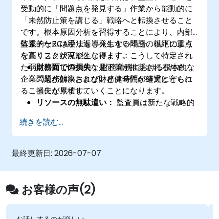
コーポレート・ガバナンスおよびリスクガバ
受動的に「問題点を発見する」作業から能動的に
ナンス担当者
「未然防止策を講じる」戦略へと転換させること
です。根本原因分析を習得することにより、内部
監査チームは繰り返し発生する問題の根絶に重点
体系的なRCA手法を導入しない場合、以下のよう
を置くことが可能となります。こうして特定され
な高リスク状況が生じ得ます：
た弱点に対し恒久的な是正策が推奨されるため、
財務面での損失：
財務業務における根本的な
企業の業務効率および財務健全性が確実に守られ
問題が解決されないと、時間の経過とともに
ることになります。
損失が累積していくことになります。
リソースの無駄遣い：
監査員は新たな戦略的
リスク対策ではなく、以前失敗した管理手順
続きを読む...
の再検証に40％も多くの時間を費やすことに
なります。
権威性の低下：
同じ問題が繰り返し報告され
最終更新日:
2026-07-07
ると、経営層および監査対象部署との間で監
査部門の影響力が弱まる傾向があります。
お客様の声(2)