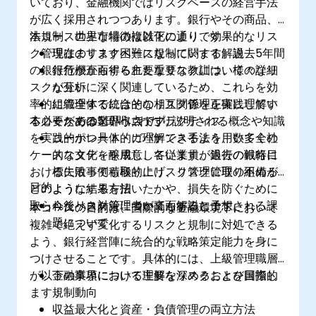
いており、金融機関ではリスクベースの経営手法
が広く採用されつつあります。銀行やその商品、
法規制、世界市場の複雑化により、効果的なリス
本コースの主な特徴は以下の通りです：
ク管理はますます困難になっています。過去5年間
現在のリスクベース規制に関する解説
の銀行危機から得られた重要な教訓は、様々なリ
銀行が直面する主要なリスクについての詳細
スクが互いに深く関連しているため、これらを効
な分析
率的に管理するにはその相互関係を正確に理解す
組織全体で統合的なリスク管理を実践してい
る必要があるという点です。
本コースでは5日間にわたり説明される概念や知識
くための業界ベストプラクティス
を実践的かつ具体的に理解できるよう、数多くの
コーポレート・ガバナンス手法を用いて全社
ケーススタディを用意しています。過去の銀行に
的な文化を醸成し、各従業員が銀行の戦略目
おける失敗事例も取り上げ、リスク管理の不備が
標に沿って積極的にリスク管理に取り組める
目的
どのような結果を招いたかや、損失を防ぐために
ようにする方法
取られたべき対策についても解説します。
今後リスク管理者が直面すると予想される課
本コースの目的は、国際的な金融環境下において
題について
複雑で絶えず変化するリスクと規制に対処できる
よう、銀行経営陣に統合的な戦略策定能力を身に
つけさせることです。具体的には、上級管理職層
が以下の事項について理解を深めることを目指し
金融業界における主要なリスクおよび国際的
ます：
規制動向
収益最大化と資産・負債管理の両立方法