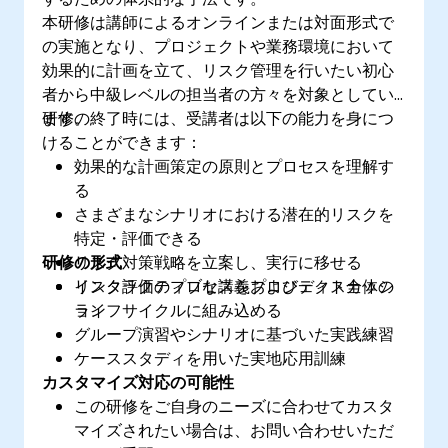
本研修は講師によるオンラインまたは対面形式で
の実施となり、プロジェクトや業務環境において
効果的に計画を立て、リスク管理を行いたい初心
者から中級レベルの担当者の方々を対象としてい
ます。
研修の終了時には、受講者は以下の能力を身につ
けることができます：
効果的な計画策定の原則とプロセスを理解す
る
さまざまなシナリオにおける潜在的リスクを
特定・評価できる
研修の形式
リスク対策戦略を立案し、実行に移せる
リスク評価のプロセスをプロジェクト全体の
インタラクティブな講義およびディスカッシ
ライフサイクルに組み込める
ョン
グループ演習やシナリオに基づいた実践練習
ケーススタディを用いた実地応用訓練
カスタマイズ対応の可能性
この研修をご自身のニーズに合わせてカスタ
マイズされたい場合は、お問い合わせいただ