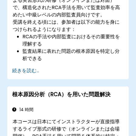
よる実習形式の研修（オンラインまたは対面）
で、構造化されたRCA手法を用いて監査効率を高
めたい中級レベルの内部監査員向けです。
受講を終える頃には、参加者は以下の能力を身に
つけられるようになります：
RCAの手法や内部監査におけるその重要性を
理解する
監査結果に表れた問題の根本原因を特定し分
析できる
「5つのなぜ」法、特性要因図（フィッシュボ
続きを読む...
ーン図）、失敗モード・影響分析（FMEA）と
いったRCAツールを用いることができる
RCAの結果に基づき是正処置および予防策を
根本原因分析（RCA）を用いた問題解決
立案できる
リスク管理の強化に向け、RCAを内部監査プ
ロセスへ統合させることができる
14 時間
本コースは日本にてインストラクターが直接指導
するライブ形式の研修で（オンラインまたは会場