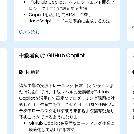
『GitHub Copilot』をフロントエンド開発プ
ロジェクト向けに設定する方法
Copilotを活用してHTML、CSS、
JavaScriptコードを効率的に生成する方法
AIによって提案されたコードを活かして
続きを読む...
UI/UX設計プロセスを改善する方法
Copilotの導入戦略を応用してフロントエン
ドワークフローを最適化する方法
Copilotのサポートを受けてフロントエンド
果
中級者向け GitHub Copilot
コードのトラブルシューティングやデバッグ
を行う方法
14 時間
講師主導の実践トレーニング 日本 （オンラインま
たは対面）では、中級レベルの受講者がGitHub
Copilotを活用して高度なプログラミング課題に対
処したり、生産性を向上させたり、自身の開発ワ
ークフローへCopilotを導入できるよう指導いたし
このトレーニングを終了する頃には、受講者は以
ます。
下のことができるようになります：
GitHub Copilotを高度なコーディング作業に
最適化して活用する方法