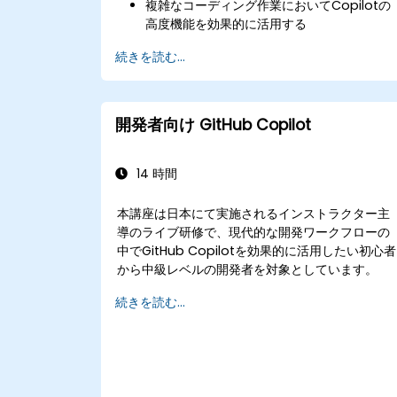
複雑なコーディング作業においてCopilotの
高度機能を効果的に活用する
CI/CDパイプラインや共同開発環境にGitHu
続きを読む...
Copilotを統合する方法を理解する
AIベースのツールを用いてチーム内協働プロ
セスを最適化する
コーディング支援ツールの各種設定管理や権
開発者向け GitHub Copilot
限運用ができるようになる
14 時間
本講座は日本にて実施されるインストラクター主
導のライブ研修で、現代的な開発ワークフローの
中でGitHub Copilotを効果的に活用したい初心者
から中級レベルの開発者を対象としています。
続きを読む...