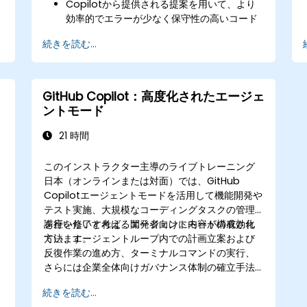
Copilotから提供される提案を用いて、より
効率的でエラーが少なく保守性の高いコード
b
を作成すること
続きを読む...
お気に入りのIDEやワークフローへGitHub
Copilotを組み込む方法
​デバッグ作業やコードリファクタリングにお
いてCopilotを活用する術
GitHub Copilot：高度化されたエージェ
AI駆動型コーディングツール使用時の制限点
ントモード
や倫理的配慮事項を理解すること
21 時間
このインストラクター主導のライブトレーニング
日本（オンラインまたは対面）では、GitHub
Copilotエージェントモードを活用して機能開発や
テスト実施、大規模なコーディングタスクの管理
を行いたいと考える開発者向けに内容が構成され
講座を修了すれば、エージェントモードの有効化
ています。
方法、エージェントループ内での計画立案および
反復作業の進め方、ターミナルコマンドの実行、
さらには企業全体向けガバナンス体制の確立手法
を習得できます。
続きを読む...