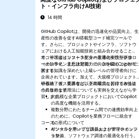
ト・インフラ向けAI技術
14 時間
GitHub Copilotは、開発の迅速化や品質向上、生
産性の改善を促すAI搭載型コード補完ツールで
す。さらに、プロジェクトやインフラ、ソフトウ
ェアにおける人工知能技術と組み合わせること
で、管理者はリソース配分の最適化やワークフロ
本コースはインストラクター主導の実践型研修
ーの効率化、意思決定能力の向上を図ることがで
（オンラインまたは対面）で、GitHub Copilotに
きます。
関する知識を深めたい上級レベルの管理者向けに
企画されています。加えて、大規模プロジェクト
や石油・ガス業界など、企業環境におけるAI技術
研修終了後、受講者は以下の能力を習得できるよ
の具体的な活用法についても実例を交えながら学
うになります：
習します。
大規模な企業プロジェクトにおいてCopilot
の高度な機能を活用する。
複数分野にわたるチーム間での連携効率向上
のために、Copilotを業務フローに統合す
コースの形式について
る。
AIツールを用いてプロジェクト管理やインフ
インタラクティブな講義およびディスカッシ
ラ整備、ソフトウェア調達の最適化を行う。
ョン。