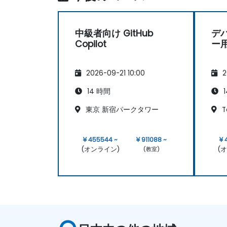
中級者向け GitHub
デ
Copilot
ー用 
2026-09-21 10:00
2
14 時間
1
東京 新宿パークタワー
T
¥ 455544 ~
¥ 911088 ~
¥ 
(オンライン)
(
(教室)