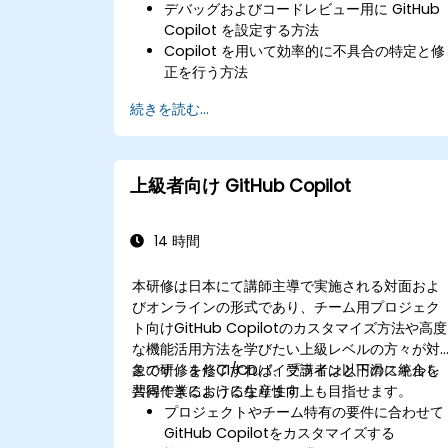
デバッグおよびコードレビュー用に GitHub
Copilot を設定する方法
Copilot を用いて効率的に不具合の特定と修
正を行う方法
AIによる提案を受けながらコード品質を高め
続きを読む...
る方法
Copilot の機能でコードレビューの流れをス
ムーズに進める方法
チーム環境において Copilot を活用して効
上級者向け GitHub Copilot
的に連携する方法
14 時間
本研修は日本にて講師主導で実施される対面およ
びオンラインの形式であり、チーム用プロジェク
ト向けGitHub Copilotのカスタマイズ方法や高度
な機能活用方法を学びたい上級レベルの方々が対
象です。またCI/CDパイプラインと円滑に統合し
この研修を修了すれば、受講者は以下のスキルを
共同作業における生産性向上も目指せます。
習得できるようになります：
プロジェクトやチーム特有の要件に合わせて
GitHub Copilotをカスタマイズする