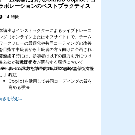
ラボレーションのベストプラクティス
14 時間
本講座はインストラクターによるライブトレーニ
ング（オンラインまたはオフサイト）で、チーム
ワークフローの最適化や共同コーディングの改善
を目指す中級者から上級者の方々向けに企画され
ています。
講座終了時には、参加者は以下の能力を身につけ
さらに、複数開発者が関与する環境において
ることができます：
GitHub Copilotを効果的に活用できるようご支援
チーム環境向けにGitHub Copilotを設定する
します。
方法
Copilotを活用して共同コーディングの質を
高める手法
Copilotの機能を用いてチームワークフロー
続きを読む...
を最適化する方法
複数開発者が関与するプロジェクトにおける
Copilot導入の管理方法
全チームメンバー間で統一されたコード品質
と基準を維持する手法
チーム固有のニーズに応じたCopilot高度機