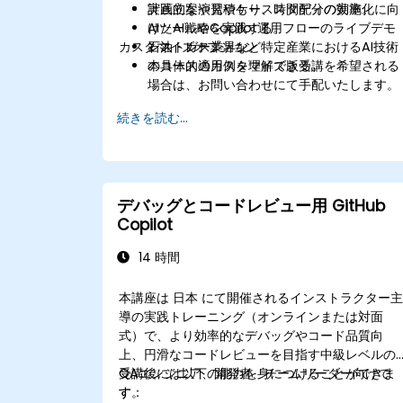
計画立案や見積もり、時間配分の効率化に向
実践的な演習やケーススタディの実施。
けたAI戦略を実践する。
AIツールやCopilot運用フローのライブデモ
カスタマイズオプション
石油・ガス業界など特定産業におけるAI技術
ンストレーション。
の具体的適用例を理解できる。
本コースのカスタマイズ版受講を希望される
場合は、お問い合わせにて手配いたします。
続きを読む...
デバッグとコードレビュー用 GitHub
Copilot
14 時間
本講座は 日本 にて開催されるインストラクター
導の実践トレーニング（オンラインまたは対面
式）で、より効率的なデバッグやコード品質向
上、円滑なコードレビューを目指す中級レベルの
QAエンジニア、開発者、チームリーダー向けで
受講後には以下の能力を身につけることができま
す。
す：