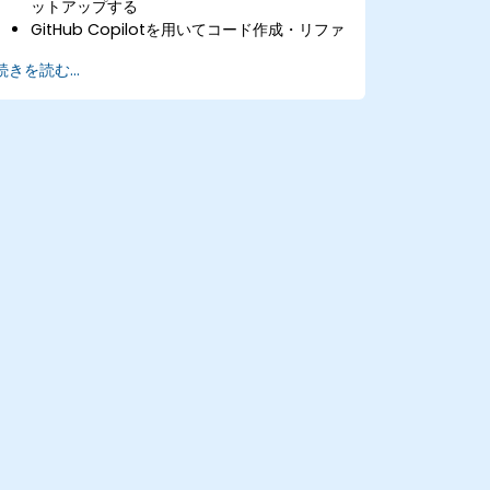
ットアップする
GitHub Copilotを用いてコード作成・リファ
クタリング・デバッグを迅速化する
続きを読む...
さまざまなプログラミング技法や解決策の探
求にCopilotを活用する
日常的な業務フローへGitHub Copilotを導入
するためのベストプラクティスを習得する