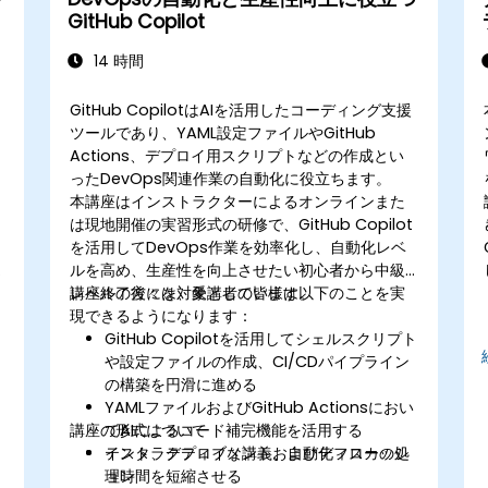
GitHub Copilot
14 時間
GitHub CopilotはAIを活用したコーディング支援
ツールであり、YAML設定ファイルやGitHub
Actions、デプロイ用スクリプトなどの作成とい
ったDevOps関連作業の自動化に役立ちます。
本講座はインストラクターによるオンラインまた
は現地開催の実習形式の研修で、GitHub Copilot
を活用してDevOps作業を効率化し、自動化レベ
ルを高め、生産性を向上させたい初心者から中級
レベルの方々を対象としています。
講座終了後には、受講者の皆様は以下のことを実
現できるようになります：
GitHub Copilotを活用してシェルスクリプト
や設定ファイルの作成、CI/CDパイプライン
の構築を円滑に進める
YAMLファイルおよびGitHub Actionsにおい
講座の形式について
てAIによるコード補完機能を活用する
テスト、デプロイメント、自動化フローの処
インタラクティブな講義およびディスカッシ
理時間を短縮させる
ョン