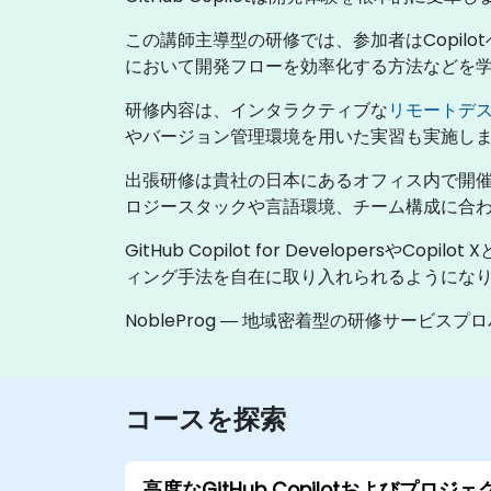
この講師主導型の研修では、参加者はCopil
において開発フローを効率化する方法などを
研修内容は、インタラクティブな
リモートデ
やバージョン管理環境を用いた実習も実施し
出張研修は貴社の日本にあるオフィス内で開催す
ロジースタックや言語環境、チーム構成に合
GitHub Copilot for Develop
ィング手法を自在に取り入れられるようにな
NobleProg ― 地域密着型の研修サービスプ
コースを探索
高度なGitHub Copilotおよびプロジェ