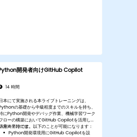
能の活用方法
他の協働ツールと組み合わせて業務効率を向
上させるアプローチ
Python開発者向けGitHub Copilot
14 時間
日本にて実施される本ライブトレーニングは、
Pythonの基礎から中級程度までのスキルを持ち、
特にPython開発やデバッグ作業、機械学習ワーク
フローの構築においてGitHub Copilotを活用した
い方々向けです。
講座終了時には、以下のことが可能になります：
Python開発環境用にGitHub Copilotを設