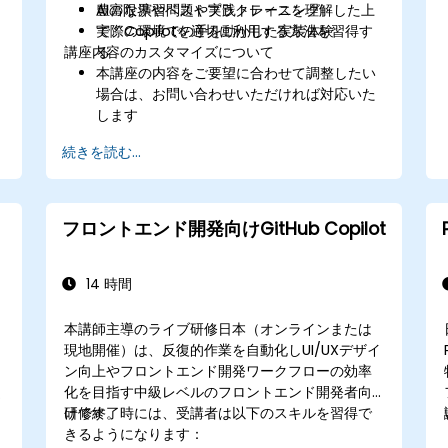
AIの限界やベストプラクティスを理解した上
豊富な演習問題や実践トレーニング
で、Copilotを適切に利用する方法を習得す
実際の環境での手を動かした実装体験
講座内容のカスタマイズについて
る
本講座の内容をご要望に合わせて調整したい
場合は、お問い合わせいただければ対応いた
します
続きを読む...
フロントエンド開発向けGitHub Copilot
14 時間
本講師主導のライブ研修日本（オンラインまたは
主
現地開催）は、反復的作業を自動化しUI/UXデザイ
ン向上やフロントエンド開発ワークフローの効率
化を目指す中級レベルのフロントエンド開発者向
けです。
研修終了時には、受講者は以下のスキルを習得で
きるようになります：