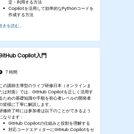
定・利用する方法
Copilotを活用して効率的なPythonコードを
作成する方法
AIから得られる提案を活用したPythonアプリ
続きを読む...
ケーションのデバッグ法
繰り返し行われるコーディング作業を自動化
し、ワークフローの効率化を図る方法
機械学習プロジェクト開発にGitHub Copilot
を活用する方法
GitHub Copilot入門
7 時間
この講師主導型のライブ研修日本（オンラインま
たは対面）では、GitHub Copilotを正しく活用す
るための基礎知識や手順を初心者レベルの開発者
の皆様に丁寧に解説します。
研修終了時には参加者は以下のことができるよう
になります：
GitHub Copilotの仕組みと役割を理解する
対応コードエディターにGitHub Copilotをセ