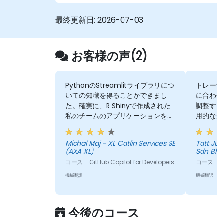
最終更新日:
2026-07-03
お客様の声(2)
PythonのStreamlitライブラリにつ
トレー
いての知識を得ることができまし
に合わ
た。確実に、R Shinyで作成された
調整す
私のチームのアプリケーションを改
用的な
善するために使用してみます。
がさら
るのに
Michal Maj - XL Catlin Services SE
Tatt Juen - ViTrox 
(AXA XL)
Sdn B
コース - GitHub Copilot for Developers
コース - 
機械翻訳
機械翻訳
今後のコース