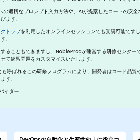
otへの適切なプロンプト入力方法や、AIが提案したコードの安
学びます。
スクトップ
を利用したオンラインセッションでも受講可能ですし
ます。
ることもできますし、NobleProgが運営する研修センタ
わせて練習問題をカスタマイズいたします。
ersやCopilot Xとも呼ばれるこの研修プログラムにより、開発者は
ります。
ロバイダー
ク
DevOpsの自動化と生産性向上に役立つ