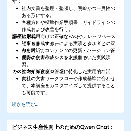
す：
社内文書を整理・整頓し、明瞭かつ一貫性の
ある形にする。
各種方針や標準作業手順書、ガイドラインの
作成および改善を行う。
講座の形式
社内利用向けの正確なFAQやナレッジベース
記事を作成する。
インストラクターによる実演と参加者との双
AIを用いてコンテンツの更新・バージョン管
方向対話。
理およびガバナンスを支援する。
実際の文書作成シナリオに基づいた実践演
習。
カスタマイズオプション
社内知識資産の管理に特化した実用的な活
動。
貴社の文書ワークフローや作成基準に合わせ
て、本講座をカスタマイズして提供すること
も可能です。
続きを読む...
ビジネス生産性向上のためのQwen Chat：