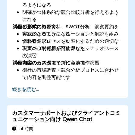
るようになる
明確かつ体系的な競合比較分析を行えるよう
になる
講座の形式について
ビジネス概要資料、SWOT分析、洞察要約を
作成できるようになる
実践的なデモンストレーションと解説を組み
情報収集プロセスを効率化するための適切な
合わせた形式
プロンプト運用が可能になる
現実の市場分析業務に即したシナリオベース
の演習
講座内容のカスタマイズについて
実際のラボ環境で行う実地操作演習
御社の市場調査・競合分析プロセスに合わせ
て内容を調整可能です
続きを読む...
カスタマーサポートおよびクライアントコミ
ュニケーション向け Qwen Chat
14 時間