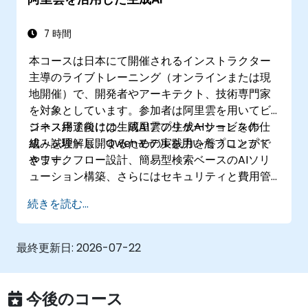
7 時間
本コースは日本にて開催されるインストラクター
主導のライブトレーニング（オンラインまたは現
地開催）で、開発者やアーキテクト、技術専門家
を対象としています。参加者は阿里雲を用いてビ
ジネス用途向けの生成AIアプリケーションを作
コース終了後には、阿里雲の生成AIサービスの仕
成・試験・展開するための実践力を養うことがで
組みを理解し、Qwenモデルを用いたプロンプト
きます。
やワークフロー設計、簡易型検索ベースのAIソリ
ューション構築、さらにはセキュリティと費用管
理に配慮したアプリケーション展開までを行える
続きを読む...
ようになります。
最終更新日:
2026-07-22
今後のコース