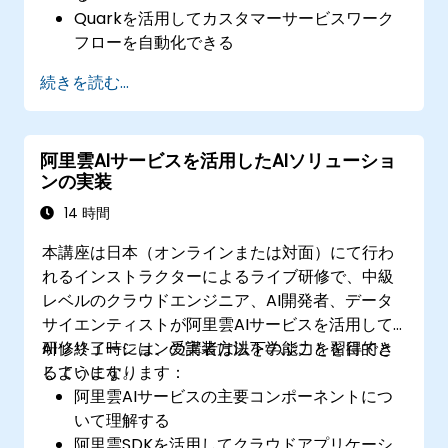
Quarkを活用してカスタマーサービスワーク
フローを自動化できる
既存の顧客サポートシステムにQuarkを統合
続きを読む...
できる
自動化された顧客対応プロセスを監視・最適
化できる
阿里雲AIサービスを活用したAIソリューショ
ンの実装
14 時間
本講座は日本（オンラインまたは対面）にて行わ
れるインストラクターによるライブ研修で、中級
レベルのクラウドエンジニア、AI開発者、データ
サイエンティストが阿里雲AIサービスを活用して
AIソリューションの実装方法を学ぶことを目的と
研修終了時には、受講者は以下の能力を習得でき
しています。
るようになります：
阿里雲AIサービスの主要コンポーネントにつ
いて理解する
阿里雲SDKを活用してクラウドアプリケーシ