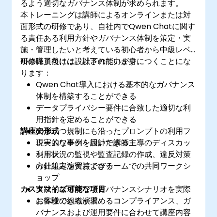
るよう適切なガバナンス体制が求められます。
本トレーニングは講師によるオンラインまたは対
面形式の研修であり、自社内でQwen Chatに関す
る責任ある利用方針やガバナンス体制を策定・実
施・管理したいと考えている初心者から中級レベ
ルの職員向けに設計されています。
研修終了後には、以下の能力が身につくことにな
ります：
Qwen Chat導入における基本的なガバナンス
体制を構築することができる
データプライバシー要件に合致した適切な利
用指針を定めることができる
講座の形式
安全かつ規制にも沿ったプロンプトの利用フ
レームワークを設計できる
現実的な事例を用いた講師主導のディスカッ
利用状況の監視や監査記録の作成、違反対策
ション
の仕組みを実装できる
方針策定演習およびチームでの共同ワークシ
ョップ
カスタマイズ可能な項目
実践的な環境下でガバナンスシナリオを実際
に体験できる演習
お客様の組織が求めるコンプライアンス、ガ
バナンスおよび運用要件に合わせて講座内容