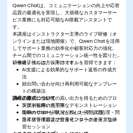
Qwen Chatは、コミュニケーションの向上や応答
品質の最適化を実現し、大規模なカスタマーサー
ビス業務にも対応可能なAI搭載アシスタントで
す。
本講座はインストラクター主導のライブ研修（オ
ンラインまたは現地開催）で、Qwen Chatを活用
してサポート業務の効率化や顧客対応力の強化、
チーム間でのコミュニケーション統一性を図りた
い中級レベルの方々向けです。
研修終了後には、以下のスキルを習得できます：
AI支援による効果的なサポート返答の作成方
法
頻出問い合わせ向け再利用可能なテンプレー
トの構築法
講座の形式について
正確かつ信頼性の高い出力を得るためのプロ
ンプト戦略の適用法
実践例を用いた丁寧なデモンストレーション
Qwen Chatを用いたフォローアップ処理・問
実際のサポート状況を模した演習課題
題昇格管理および文書化フローの改善方法
ライブラボ環境で行うインタラクティブな練
習セッション