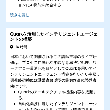
ョンにAI機能を統合する
阿里雲APIを用いてコンピュータビジョンおよ
続きを読む...
びNLP関連ソリューションを実装する
阿里雲プラットフォーム上でAI駆動型アプリ
ケーションのモニタリングおよび最適化を行
Quarkを活用したインテリジェントエージェ
う
ントの構築
14 時間
日本において開催されるこの講師主導のライブ研
修は、プロセス自動化や柔軟な意思決定処理、ワ
ークフロー最適化を目的としてQuarkを用いてイ
ンテリジェントエージェント構築を行いたい中級
レベルのAIエンジニアおよびソフトウェア開発者
研修終了時には受講者は以下の能力が身につきま
向けです。
す：
Quarkのアーキテクチャや機能内容を把握す
る。
自動化業務に適したインテリジェントエージ
ェントをQuarkを用いて設計・開発できる。