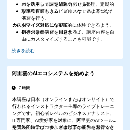
AIを活用して調査業務やデータ整理、定期的
ストレーションを組み合わせる。
な事務作業もスムーズにこなせるようにな
現場で直面しうるビジネスケースに基づいた
る。
演習を行う。
カスタマイズ対応について
AIワークフローを実践的に体験できるよう、
指導付きの演習を用意する。
御社の業務フローに合わせて、講座内容を自
由にカスタマイズすることも可能です。
続きを読む...
阿里雲のAIエコシステムを始めよう
7 時間
本講座は日本（オンラインまたはオンサイト）で
行われるインストラクター主導のライブトレーニ
ングです。初心者レベルのビジネスアナリスト、
IT専門家、AI愛好家を対象に、阿里雲のAIツール
を実践的に学びつつ、さまざまな業界におけるそ
受講終了時には、参加者は以下の能力を習得でき