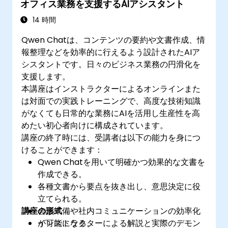
オフィス業務を支援するAIアシスタント
14 時間
Qwen Chatは、コンテンツの要約や文書作成、情
報整理などを効率的に行えるよう設計されたAIア
シスタントです。日々のビジネス業務の円滑化を
支援します。
本講座はインストラクターによるオンラインまた
は対面での実践トレーニングで、高度な技術知識
がなくても日常的な業務にAIを活用し生産性を高
めたい初心者向けに構成されています。
講座の終了時には、受講者は以下の能力を身につ
けることができます：
Qwen Chatを用いて明確かつ効果的な文書を
作成できる。
各種文書から要点を抜き出し、意思決定に役
立てられる。
講座の形式
会議準備や社内コミュニケーションの効率化
が可能になる。
インストラクターによる解説と実際のデモン