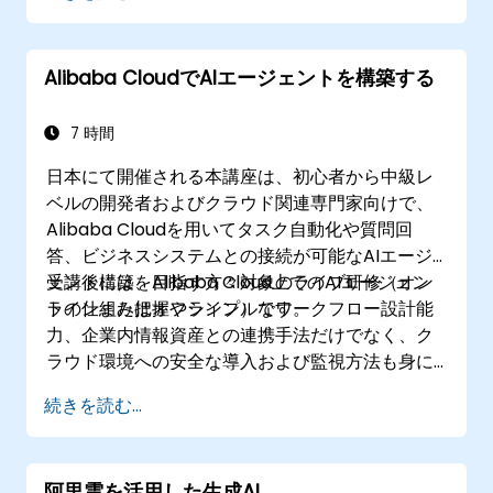
QwenのAPIやライブラリを用いてNLPワーク
フローを最適化できる
特定用途向けにQwenモデルを評価・微調整
Alibaba CloudでAIエージェントを構築する
できる
7 時間
日本にて開催される本講座は、初心者から中級レ
ベルの開発者およびクラウド関連専門家向けで、
Alibaba Cloudを用いてタスク自動化や質問回
答、ビジネスシステムとの接続が可能なAIエージ
ェント構築を目指す方々対象のライブ研修（オン
受講後には、Alibaba Cloud上でのAIエージェン
ラインまたはオフライン）です。
トの仕組み把握やシンプルなワークフロー設計能
力、企業内情報資産との連携手法だけでなく、ク
ラウド環境への安全な導入および監視方法も身に
つけることができます。
続きを読む...
阿里雲を活用した生成AI