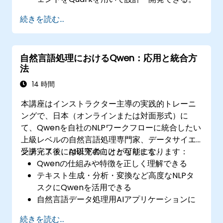
既存システムと連携し、データ処理および意
続きを読む...
思決定にQuarkを取り入れられる。
リアルタイムの意思決定プロセス用ワークフ
ローもQuarkで構築可能となる。
自然言語処理におけるQwen：応用と統合方
法
14 時間
本講座はインストラクター主導の実践的トレーニ
ングで、日本（オンラインまたは対面形式）に
て、Qwenを自社のNLPワークフローに統合したい
上級レベルの自然言語処理専門家、データサイエ
ンティスト、AI研究者向けとなります。
受講完了後には以下のことが可能になります：
Qwenの仕組みや特徴を正しく理解できる
テキスト生成・分析・変換など高度なNLPタ
スクにQwenを活用できる
自然言語データ処理用AIアプリケーションに
Qwenを統合できる
続きを読む...