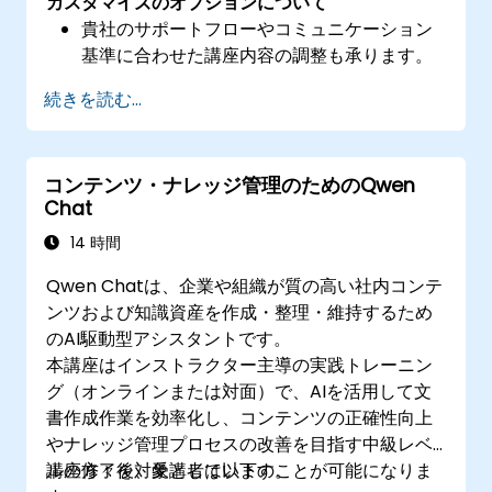
カスタマイズのオプションについて
貴社のサポートフローやコミュニケーション
基準に合わせた講座内容の調整も承ります。
続きを読む...
コンテンツ・ナレッジ管理のためのQwen
Chat
14 時間
Qwen Chatは、企業や組織が質の高い社内コンテ
ンツおよび知識資産を作成・整理・維持するため
のAI駆動型アシスタントです。
本講座はインストラクター主導の実践トレーニン
グ（オンラインまたは対面）で、AIを活用して文
書作成作業を効率化し、コンテンツの正確性向上
やナレッジ管理プロセスの改善を目指す中級レベ
ルの方々を対象としています。
講座修了後、受講者は以下のことが可能になりま