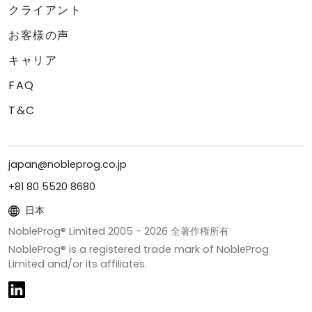
クライアント
お客様の声
キャリア
FAQ
T&C
japan@nobleprog.co.jp
+81 80 5520 8680
日本
NobleProg® Limited 2005 -
2026
全著作権所有
NobleProg® is a registered trade mark of NobleProg
Limited and/or its affiliates.