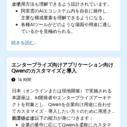
の活用方法も理解できるよう設計されています。
ます：
阿里雲のAIエコシステム内を自在に操作し、
主要な構成要素を理解できるようになる。
各種AIツールがどのような場面や用途に適し
ているかを見極められる。
データ処理や分析に際して、阿里雲のAIサー
続きを読む...
ビスを効果的に活用できるようになる。
AIによって得られた知見を事業運営に積極的
に取り入れられる。
エンタープライズ向けアプリケーション向け
Qwenのカスタマイズと導入
14 時間
日本（オンラインまたは現地開催）で実施される
本講座は、AI開発者やエンタープライズアーキテ
クトを対象とし、Qwenを企業向け用途に合わせ
てカスタマイズ・導入したい方々のために用意さ
れています。
受講後には以下の能力が身につきます：
企業の要件に応じてQwenを柔軟にカスタマ