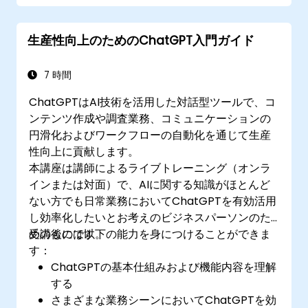
生産性ツールとChatGPTの連携により定型業
務の自動化が行える方法
生産性向上のためのChatGPT入門ガイド
7 時間
ChatGPTはAI技術を活用した対話型ツールで、コ
ンテンツ作成や調査業務、コミュニケーションの
円滑化およびワークフローの自動化を通じて生産
性向上に貢献します。
本講座は講師によるライブトレーニング（オンラ
インまたは対面）で、AIに関する知識がほとんど
ない方でも日常業務においてChatGPTを有効活用
し効率化したいとお考えのビジネスパーソンのた
めのものです。
受講後には以下の能力を身につけることができま
す：
ChatGPTの基本仕組みおよび機能内容を理解
する
さまざまな業務シーンにおいてChatGPTを効