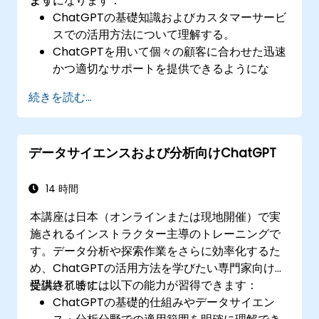
ます。
ようになります：
ChatGPTの基礎知識およびカスタマーサービ
スでの活用方法について理解する。
ChatGPTを用いて個々の顧客に合わせた迅速
かつ適切なサポートを提供できるようにな
る。
続きを読む...
ChatGPTベースの自動チャットボットを開発
し、顧客からの問い合わせに対応可能にす
る。
データサイエンスおよび分析向けChatGPT
​カスタマーサービス現場においてChatGPTを
効果的に活用するためのベストプラクティス
を実践できる。
14 時間
本講座は日本（オンラインまたは現地開催）で実
施されるインストラクター主導のトレーニングで
す。データ分析や探索作業をさらに効率化するた
め、ChatGPTの活用方法を学びたい専門家向けに
提供されます。
受講終了時には以下の能力が習得できます：
ChatGPTの基礎的仕組みやデータサイエン