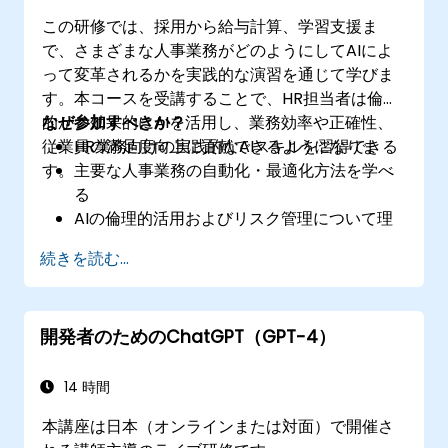
この研修では、採用から給与計算、学習支援ま
で、さまざまな人事業務がどのようにしてAIによ
って変革されるかを実践的な演習を通じて学びま
す。本コースを受講することで、HR担当者は倫理
的かつ効果的にAIを活用し、業務効率や正確性、
なぜ参加すべきか？
従業員の満足度向上に貢献できるようになりま
HR業務向けの実践的なAIスキルを習得できる
す。
主要な人事業務の自動化・最適化方法を学べ
る
AIの倫理的活用およびリスク管理について理
解できる
続きを読む...
将来に向けて人事部門の体制を整えられる
開発者のためのChatGPT（GPT-4）
14 時間
本講座は日本（オンラインまたは対面）で開催さ