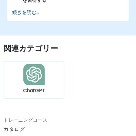
を習得する
個人ごとに最適化された学習体験の実現に
続きを読む...
ChatGPTを役立てる
事務作業の自動処理にChatGPTを利用する方
法を理解する
特定の教育・研修ニーズに応じた独自の
ChatGPTモデルを作成できるようになる
関連カテゴリー
ChatGPT
トレーニングコース
カタログ