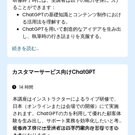
研修終了時には、受講者は以下の能力を身につけ
ることができます：
ChatGPTの基礎知識とコンテンツ制作におけ
る活用法を理解する。
ChatGPTを用いて創造的なアイデアを生み出
し、執筆時の行き詰まりを克服する。
ChatGPTの支援によりコンテンツの品質と適
続きを読む...
切性を向上させる。
コンテンツ制作ワークフローでChatGPTを利
用する際のベストプラクティスを実践でき
カスタマーサービス向けChatGPT
る。
14 時間
本講座はインストラクターによるライブ研修で、
日本（オンラインまたは会場での開催）にて実施
されます。ChatGPTの力を利用して優れた顧客体
験を生み出し、サポート業務を効率化したいと考
えるカスタマーサービスの専門家向けとなってい
研修終了時には受講者は以下の能力を習得できる