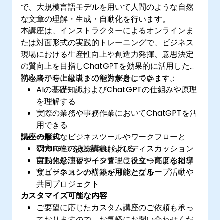
で、大規模言語モデルを用いて人間のような自然
な文章の理解・生成・自動化を行います。
本講座は、インストラクターによるオンラインま
たは対面形式の実践的トレーニングで、ビジネス
現場における生産性向上や創造力発揮、意思決定
の質向上を目指しChatGPTを効果的に活用したい
初心者から上級者までを対象としています。
講座終了時には以下の能力が身につきます：
AIの基礎知識およびChatGPTの仕組みや原理
を理解する
実際の業務や事務作業においてChatGPTを活
用できる
講座の形式
一般的なビジネスツールやワークフローと
ChatGPTを連携させられる
双方向性のある講義およびディスカッション
自動化処理やデータ管理に役立つ高度なAIソ
実践的な演習やインストラクターによる指導
リューションの構築が可能となる
実ビジネスシナリオを用いたグループ活動や
共同プロジェクト
カスタマイズ可能な内容
ご要望に応じたカスタム講座のご依頼も承っ
ておりますので、お気軽にお問い合わせくだ