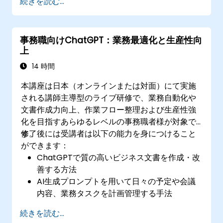
続きを読む...
事務職向けChatGPT：業務最適化と生産性向
上
14 時間
本講座は日本（オンラインまたは対面）にて実施
される講師主導型のライブ研修で、業務自動化や
文書作成力向上、作業フロー整理および生産性強
化を目指すあらゆるレベルの事務職者様が対象で
す。
修了後には受講者は以下の能力を身につけること
ができます：
ChatGPTで質の高いビジネス文書を作成・改
善する方法
AI生成プロンプトを用いて日々の予定や会議
内容、業務タスクを計画管理する手法
報告書や要約文といった事務資料を効果的に
続きを読む...
作成・分析する技術