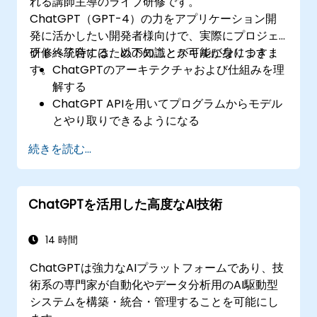
れる講師主導のライブ研修です。
ChatGPT（GPT-4）の力をアプリケーション開
発に活かしたい開発者様向けで、実際にプロジェ
クトへ統合するための知識とスキルが身につきま
研修終了時には、以下のことが可能になります：
す。
ChatGPTのアーキテクチャおよび仕組みを理
解する
ChatGPT APIを用いてプログラムからモデル
とやり取りできるようになる
ChatGPTを活用して対話型エージェントやチ
続きを読む...
ャットボットを開発できるようになる
GPT-4が提供する新しい機能を駆使してアプ
リケーションの向上を図れるようになる
ChatGPTを活用した高度なAI技術
特定の用途向けにChatGPTをカスタマイズ・
微調整できるようになる
14 時間
ChatGPTは強力なAIプラットフォームであり、技
術系の専門家が自動化やデータ分析用のAI駆動型
システムを構築・統合・管理することを可能にし