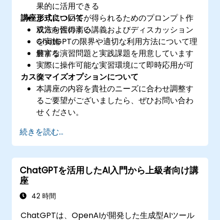
果的に活用できる
講座形式について
より良い回答が得られるためのプロンプト作
成法を習得する
双方向性の高い講義およびディスカッション
ChatGPTの限界や適切な利用方法について理
を実施
解する
豊富な演習問題と実践課題を用意しています
実際に操作可能な実習環境にて即時応用が可
カスタマイズオプションについて
能
本講座の内容を貴社のニーズに合わせ調整す
るご要望がございましたら、ぜひお問い合わ
せください。
続きを読む...
ChatGPTを活用したAI入門から上級者向け講
座
42 時間
ChatGPTは、OpenAIが開発した生成型AIツール