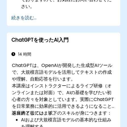
さい。
続きを読む...
ChatGPTを使ったAI入門
14 時間
ChatGPTは、OpenAIが開発した生成型AIツール
で、大規模言語モデルを活用してテキストの作成
や理解、自動応答を行います。
本講座はインストラクターによるライブ研修（オ
ンラインまたは対面）で、AIの基礎を学びたい初
心者の方々を対象としています。実際にChatGPT
を日常業務に効果的に活用できるようになること
を目的としています。
講座終了後には、以下のスキルが身につきます：
AIおよび大規模言語モデルの基本的な仕組み
を理解する