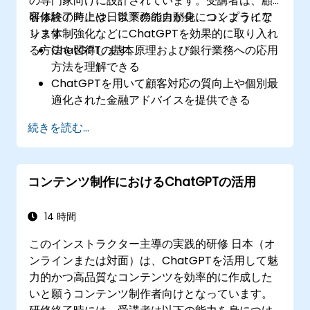
の専門家向けに設計されています。受講者は、顧
客体験の向上や日常業務の自動化、コンプライア
研修終了時には、以下の能力が身につくようにな
ンス体制強化などにChatGPTを効果的に取り入れ
ります：
る方法を習得します。
ChatGPTの基本原理および銀行業務への応用
方法を理解できる
ChatGPTを用いて顧客対応の質向上や個別最
適化された金融アドバイスを提供できる
日常的な銀行業務をChatGPTで自動化できる
続きを読む...
​コンプライアンス遵守やリスク管理において
もChatGPTを効果的に活用できる
コンテンツ制作におけるChatGPTの活用
14 時間
このインストラクター主導の実践的研修 日本（オ
ンラインまたは対面）は、ChatGPTを活用して魅
力的かつ高品質なコンテンツを効率的に作成した
いと願うコンテンツ制作者向けとなっています。