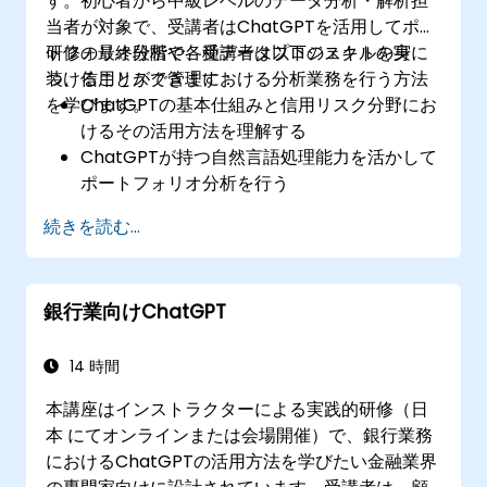
す。初心者から中級レベルのデータ分析・解析担
当者が対象で、受講者はChatGPTを活用してポー
トフォリオ分析や各種データプロジェクトの実
研修の最終段階で、受講者は以下のスキルを身に
装、信用リスク管理における分析業務を行う方法
つけることができます：
を学びます。
ChatGPTの基本仕組みと信用リスク分野にお
けるその活用方法を理解する
ChatGPTが持つ自然言語処理能力を活かして
ポートフォリオ分析を行う
ChatGPTのサポートを受けながらデータおよ
続きを読む...
び分析プロジェクトを実施する
信用リスク業務フローにおいてChatGPTを用
いて意思決定プロセスを効率化する
銀行業向けChatGPT
リスク管理戦略にChatGPTを組み込むための
ベストプラクティスを把握する
14 時間
本講座はインストラクターによる実践的研修（日
本 にてオンラインまたは会場開催）で、銀行業務
におけるChatGPTの活用方法を学びたい金融業界