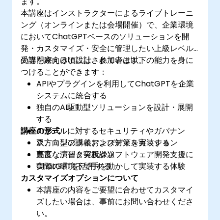
ます。
本講座はインストラクターによるライブトレーニ
ング（オンラインまたは会場開催）で、企業環境
においてChatGPTベースのソリューションを開
発・カスタマイズ・安全に管理したい上級レベル
の専門家向けに設計されています。
受講を終える頃には、参加者は以下の能力を身に
つけることができます：
APIやプラグインを利用してChatGPTを企業
システムに統合する
独自のAI駆動型ソリューションを設計・展開
する
講座の形式
AIツールに対するセキュリティやガバナン
ス、コンプライアンス対策を実装する
双方向型の講義およびディスカッション
高度なデータ分析やソフトウェア開発支援に
豊富な演習と実践課題
ChatGPTを活用する
実際の環境下で手を動かして実装する体験
カスタマイズオプションについて
本講座の内容をご要望に合わせてカスタマイ
ズしたい場合は、事前にお問い合わせくださ
い。