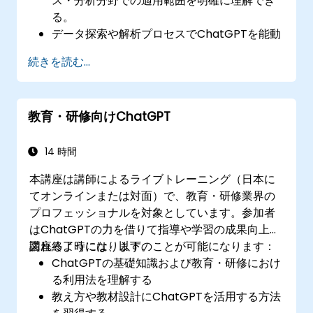
ス・分析分野での適用範囲を明確に理解でき
る。
データ探索や解析プロセスでChatGPTを能動
的に活用できるようになる。
続きを読む...
『有益な洞察の生成』および意思決定支援に
ChatGPTを有効活用する能力が身につく。
データサイエンスワークフロー内でChatGPT
教育・研修向けChatGPT
を組み込むための最善策を実行できるように
なる。
14 時間
本講座は講師によるライブトレーニング（日本に
てオンラインまたは対面）で、教育・研修業界の
プロフェッショナルを対象としています。参加者
はChatGPTの力を借りて指導や学習の成果向上が
図れるようになります。
講座終了時には、以下のことが可能になります：
ChatGPTの基礎知識および教育・研修におけ
る利用法を理解する
教え方や教材設計にChatGPTを活用する方法