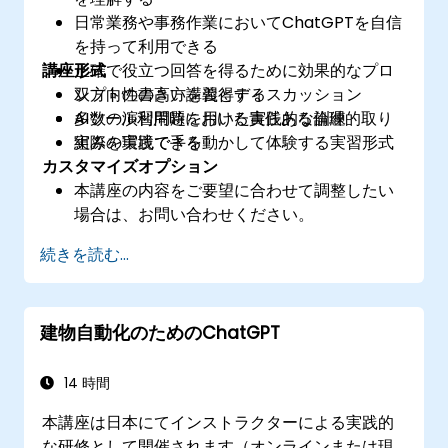
日常業務や事務作業においてChatGPTを自信
を持って利用できる
講座形式
正確で役立つ回答を得るために効果的なプロ
ンプトの書き方を習得する
双方向性の高い講義とディスカッション
AIツール利用時における責任ある倫理的取り
多数の演習問題を用いた実践的な訓練
組みを実践できる
実際の環境で手を動かして体験する実習形式
カスタマイズオプション
本講座の内容をご要望に合わせて調整したい
場合は、お問い合わせください。
続きを読む...
建物自動化のためのChatGPT
14 時間
本講座は日本にてインストラクターによる実践的
な研修として開催されます（オンラインまたは現