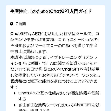
生産性向上のためのChatGPT入門ガイド
7 時間
ChatGPTはAI技術を活用した対話型ツールで、コ
ンテンツ作成や調査業務、コミュニケーションの
円滑化およびワークフローの自動化を通じて生産
性向上に貢献します。
本講座は講師によるライブトレーニング（オンラ
インまたは対面）で、AIに関する知識がほとんど
ない方でも日常業務においてChatGPTを有効活用
し効率化したいとお考えのビジネスパーソンのた
めのものです。
受講後には以下の能力を身につけることができま
す：
ChatGPTの基本仕組みおよび機能内容を理解
する
さまざまな業務シーンにおいてChatGPTを効
果的に活用できる