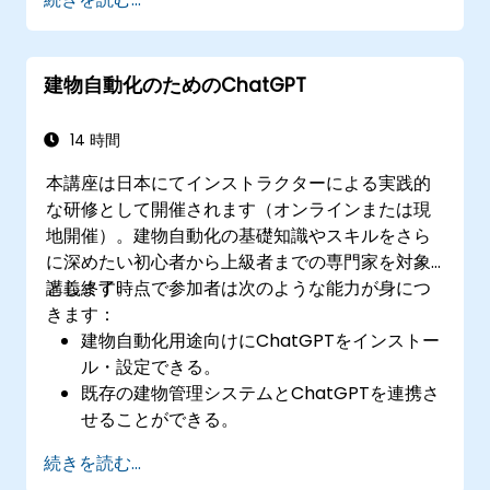
建物自動化のためのChatGPT
14 時間
本講座は日本にてインストラクターによる実践的
な研修として開催されます（オンラインまたは現
地開催）。建物自動化の基礎知識やスキルをさら
に深めたい初心者から上級者までの専門家を対象
とします。
講義終了時点で参加者は次のような能力が身につ
きます：
建物自動化用途向けにChatGPTをインストー
ル・設定できる。
既存の建物管理システムとChatGPTを連携さ
せることができる。
ChatGPTを用いて照明、空調および火災安全
続きを読む...
システムの制御自動化が可能となる。