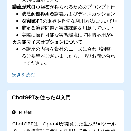
講座形式について
より良い回答が得られるためのプロンプト作
成法を習得する
双方向性の高い講義およびディスカッション
ChatGPTの限界や適切な利用方法について理
を実施
解する
豊富な演習問題と実践課題を用意しています
実際に操作可能な実習環境にて即時応用が可
カスタマイズオプションについて
能
本講座の内容を貴社のニーズに合わせ調整す
るご要望がございましたら、ぜひお問い合わ
せください。
続きを読む...
ChatGPTを使ったAI入門
14 時間
ChatGPTは、OpenAIが開発した生成型AIツール
で、大規模言語モデルを活用してテキストの作成