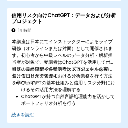
独自の自動化スクリプトを作成・実装でき
る。
信用リスク向けChatGPT：データおよび分析
AIによる分析結果を用いて建物システムを効
プロジェクト
率的に監視・管理できる。
14 時間
本講座は日本にてインストラクターによるライブ
研修（オンラインまたは対面）として開催されま
す。初心者から中級レベルのデータ分析・解析担
当者が対象で、受講者はChatGPTを活用してポー
トフォリオ分析や各種データプロジェクトの実
研修の最終段階で、受講者は以下のスキルを身に
装、信用リスク管理における分析業務を行う方法
つけることができます：
を学びます。
ChatGPTの基本仕組みと信用リスク分野にお
けるその活用方法を理解する
ChatGPTが持つ自然言語処理能力を活かして
ポートフォリオ分析を行う
ChatGPTのサポートを受けながらデータおよ
続きを読む...
び分析プロジェクトを実施する
信用リスク業務フローにおいてChatGPTを用