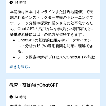
を実践できる。
14 時間
本講座は日本（オンラインまたは現地開催）で実
施されるインストラクター主導のトレーニングで
す。データ分析や探索作業をさらに効率化するた
め、ChatGPTの活用方法を学びたい専門家向けに
提供されます。
受講終了時には以下の能力が習得できます：
ChatGPTの基礎的仕組みやデータサイエン
ス・分析分野での適用範囲を明確に理解でき
る。
データ探索や解析プロセスでChatGPTを能動
的に活用できるようになる。
続きを読む...
『有益な洞察の生成』および意思決定支援に
ChatGPTを有効活用する能力が身につく。
データサイエンスワークフロー内でChatGPT
教育・研修向けChatGPT
を組み込むための最善策を実行できるように
なる。
14 時間