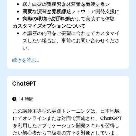
ス、コンプライアンス対策を実装する
双方向型の講義およびディスカッション
高度なデータ分析やソフトウェア開発支援に
豊富な演習と実践課題
ChatGPTを活用する
実際の環境下で手を動かして実装する体験
カスタマイズオプションについて
本講座の内容をご要望に合わせてカスタマイ
ズしたい場合は、事前にお問い合わせくださ
い。
続きを読む...
ChatGPT
14 時間
この講師主導型の実践トレーニングは、日本地域
にてオンラインまたは対面で実施され、ChatGPT
を利用したアプリケーション開発スキルを習得し
たい初心者から中級者の方々を対象としていま