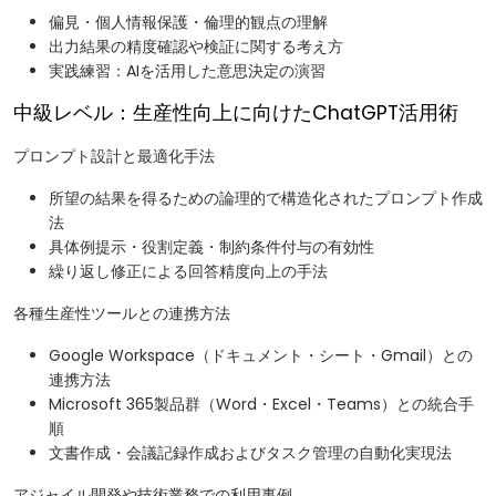
偏見・個人情報保護・倫理的観点の理解
出力結果の精度確認や検証に関する考え方
実践練習：AIを活用した意思決定の演習
中級レベル：生産性向上に向けたChatGPT活用術
プロンプト設計と最適化手法
所望の結果を得るための論理的で構造化されたプロンプト作成
法
具体例提示・役割定義・制約条件付与の有効性
繰り返し修正による回答精度向上の手法
各種生産性ツールとの連携方法
Google Workspace（ドキュメント・シート・Gmail）との
連携方法
Microsoft 365製品群（Word・Excel・Teams）との統合手
順
文書作成・会議記録作成およびタスク管理の自動化実現法
アジャイル開発や技術業務での利用事例