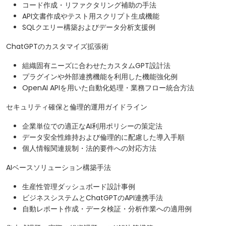
コード作成・リファクタリング補助の手法
API文書作成やテスト用スクリプト生成機能
SQLクエリー構築およびデータ分析支援例
ChatGPTのカスタマイズ拡張術
組織固有ニーズに合わせたカスタムGPT設計法
プラグインや外部連携機能を利用した機能強化例
OpenAI APIを用いた自動化処理・業務フロー統合方法
セキュリティ確保と倫理的運用ガイドライン
企業単位での適正なAI利用ポリシーの策定法
データ安全性維持および倫理的に配慮した導入手順
個人情報関連規制・法的要件への対応方法
AIベースソリューション構築手法
生産性管理ダッシュボード設計事例
ビジネスシステムとChatGPTのAPI連携手法
自動レポート作成・データ検証・分析作業への適用例