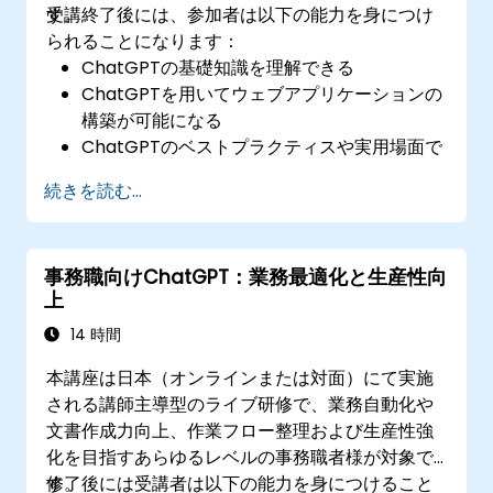
す。
受講終了後には、参加者は以下の能力を身につけ
られることになります：
ChatGPTの基礎知識を理解できる
ChatGPTを用いてウェブアプリケーションの
構築が可能になる
ChatGPTのベストプラクティスや実用場面で
の活用方法を理解できる
続きを読む...
事務職向けChatGPT：業務最適化と生産性向
上
14 時間
本講座は日本（オンラインまたは対面）にて実施
される講師主導型のライブ研修で、業務自動化や
文書作成力向上、作業フロー整理および生産性強
化を目指すあらゆるレベルの事務職者様が対象で
す。
修了後には受講者は以下の能力を身につけること