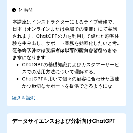
14 時間
本講座はインストラクターによるライブ研修で、
日本（オンラインまたは会場での開催）にて実施
されます。ChatGPTの力を利用して優れた顧客体
験を生み出し、サポート業務を効率化したいと考
えるカスタマーサービスの専門家向けとなってい
研修終了時には受講者は以下の能力を習得できる
ます。
ようになります：
ChatGPTの基礎知識およびカスタマーサービ
スでの活用方法について理解する。
ChatGPTを用いて個々の顧客に合わせた迅速
かつ適切なサポートを提供できるようにな
る。
続きを読む...
ChatGPTベースの自動チャットボットを開発
し、顧客からの問い合わせに対応可能にす
る。
データサイエンスおよび分析向けChatGPT
​カスタマーサービス現場においてChatGPTを
効果的に活用するためのベストプラクティス