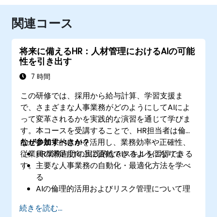
関連コース
将来に備えるHR：人材管理におけるAIの可能
性を引き出す
7 時間
この研修では、採用から給与計算、学習支援ま
で、さまざまな人事業務がどのようにしてAIによ
って変革されるかを実践的な演習を通じて学びま
す。本コースを受講することで、HR担当者は倫理
的かつ効果的にAIを活用し、業務効率や正確性、
なぜ参加すべきか？
従業員の満足度向上に貢献できるようになりま
HR業務向けの実践的なAIスキルを習得できる
す。
主要な人事業務の自動化・最適化方法を学べ
る
AIの倫理的活用およびリスク管理について理
解できる
続きを読む...
将来に向けて人事部門の体制を整えられる