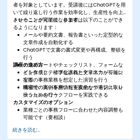
者を対象としています。受講後にはChatGPTを用
いて繰り返し行う作業を効率化し、生産性を向上
させることが可能になります。
トレーニング完了後、参加者は以下のことができ
るようになります：
メールや要約文書、報告書といった定型的な
文章作成を自動化する
ChatGPTで文書の書式変更や再構成、整頓を
行う
講座の進め方
テンプレートやチェックリスト、フォームな
どを作成し、標準化された文章出力が可能に
インタラクティブな講義とディスカッション
なる
実際の事務業務を想定した演習を行う
機密性の高い事務情報を安全かつ適切に取り
職場での実例を用いた実践的なデモンストレ
扱うためのワークフローを実践できる
ーションを行う
カスタマイズのオプション
業種ごとの事務フローに合わせた内容調整も
可能です（要相談）
続きを読む...