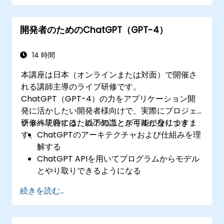
開発者のためのChatGPT（GPT-4）
14 時間
本講座は日本（オンラインまたは対面）で開催さ
れる講師主導のライブ研修です。
ChatGPT（GPT-4）の力をアプリケーション開
発に活かしたい開発者様向けで、実際にプロジェ
クトへ統合するための知識とスキルが身につきま
研修終了時には、以下のことが可能になります：
す。
ChatGPTのアーキテクチャおよび仕組みを理
解する
ChatGPT APIを用いてプログラムからモデル
とやり取りできるようになる
ChatGPTを活用して対話型エージェントやチ
続きを読む...
ャットボットを開発できるようになる
GPT-4が提供する新しい機能を駆使してアプ
リケーションの向上を図れるようになる