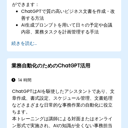
ができます：
ChatGPTで質の高いビジネス文書を作成・改
善する方法
AI生成プロンプトを用いて日々の予定や会議
内容、業務タスクを計画管理する手法
報告書や要約文といった事務資料を効果的に
続きを読む...
作成・分析する技術
生産性ツールとChatGPTの連携により定型業
務の自動化が行える方法
業務自動化のためのChatGPT活用
14 時間
ChatGPTはAIを駆使したアシスタントであり、文
章作成、書式設定、スケジュール管理、文書処理
などさまざまな日常的な事務作業の自動化に役立
ちます。
本トレーニングは講師による対面またはオンライ
ン形式で実施され、AIの知識が全くない事務担当