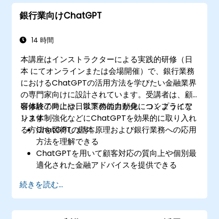
いて意思決定プロセスを効率化する
銀行業向けChatGPT
リスク管理戦略にChatGPTを組み込むための
ベストプラクティスを把握する
14 時間
本講座はインストラクターによる実践的研修（日
本 にてオンラインまたは会場開催）で、銀行業務
におけるChatGPTの活用方法を学びたい金融業界
の専門家向けに設計されています。受講者は、顧
客体験の向上や日常業務の自動化、コンプライア
研修終了時には、以下の能力が身につくようにな
ンス体制強化などにChatGPTを効果的に取り入れ
ります：
る方法を習得します。
ChatGPTの基本原理および銀行業務への応用
方法を理解できる
ChatGPTを用いて顧客対応の質向上や個別最
適化された金融アドバイスを提供できる
日常的な銀行業務をChatGPTで自動化できる
続きを読む...
​コンプライアンス遵守やリスク管理において
もChatGPTを効果的に活用できる