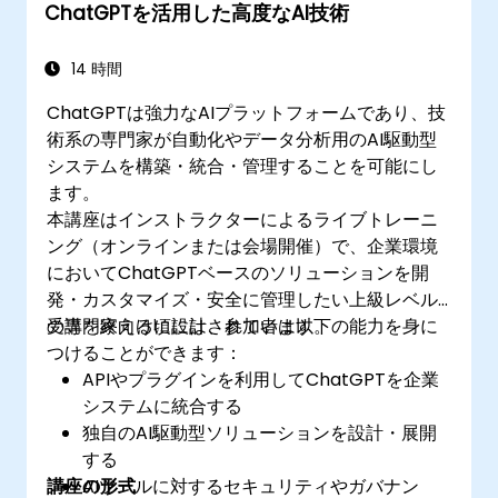
ChatGPTを活用した高度なAI技術
特定の用途向けにChatGPTをカスタマイズ・
微調整できるようになる
14 時間
ChatGPTは強力なAIプラットフォームであり、技
術系の専門家が自動化やデータ分析用のAI駆動型
システムを構築・統合・管理することを可能にし
ます。
本講座はインストラクターによるライブトレーニ
ング（オンラインまたは会場開催）で、企業環境
においてChatGPTベースのソリューションを開
発・カスタマイズ・安全に管理したい上級レベル
の専門家向けに設計されています。
受講を終える頃には、参加者は以下の能力を身に
つけることができます：
APIやプラグインを利用してChatGPTを企業
システムに統合する
独自のAI駆動型ソリューションを設計・展開
する
講座の形式
AIツールに対するセキュリティやガバナン