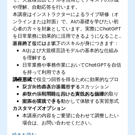
や理解、自動応答を行います。
本講座はインストラクターによるライブ研修（オ
ンラインまたは対面）で、AIの基礎を学びたい初
心者の方々を対象としています。実際にChatGPT
を日常業務に効果的に活用できるようになること
を目的としています。
講座終了後には、以下のスキルが身につきます：
AIおよび大規模言語モデルの基本的な仕組み
を理解する
日常業務や事務作業においてChatGPTを自信
を持って利用できる
講座形式
正確で役立つ回答を得るために効果的なプロ
ンプトの書き方を習得する
双方向性の高い講義とディスカッション
AIツール利用時における責任ある倫理的取り
多数の演習問題を用いた実践的な訓練
組みを実践できる
実際の環境で手を動かして体験する実習形式
カスタマイズオプション
本講座の内容をご要望に合わせて調整したい
場合は、お問い合わせください。
続きを読む...