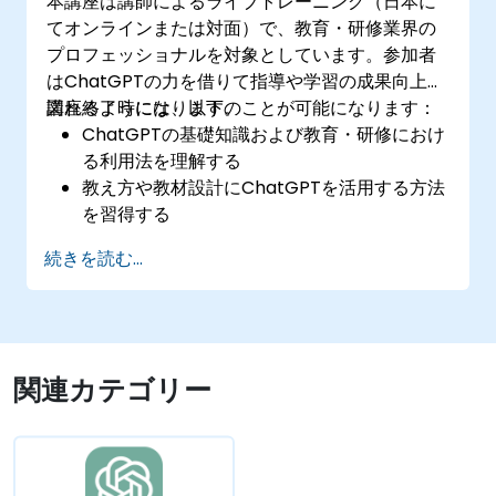
本講座は講師によるライブトレーニング（日本に
てオンラインまたは対面）で、教育・研修業界の
プロフェッショナルを対象としています。参加者
はChatGPTの力を借りて指導や学習の成果向上が
図れるようになります。
講座終了時には、以下のことが可能になります：
ChatGPTの基礎知識および教育・研修におけ
る利用法を理解する
教え方や教材設計にChatGPTを活用する方法
を習得する
個人ごとに最適化された学習体験の実現に
続きを読む...
ChatGPTを役立てる
事務作業の自動処理にChatGPTを利用する方
法を理解する
特定の教育・研修ニーズに応じた独自の
ChatGPTモデルを作成できるようになる
関連カテゴリー