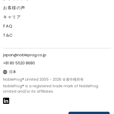
お客様の声
キャリア
FAQ
T&C
japan@nobleprog.co.jp
+81 80 5520 8680
日本
NobleProg® Limited 2005 -
2026
全著作権所有
NobleProg® is a registered trade mark of NobleProg
Limited and/or its affiliates.