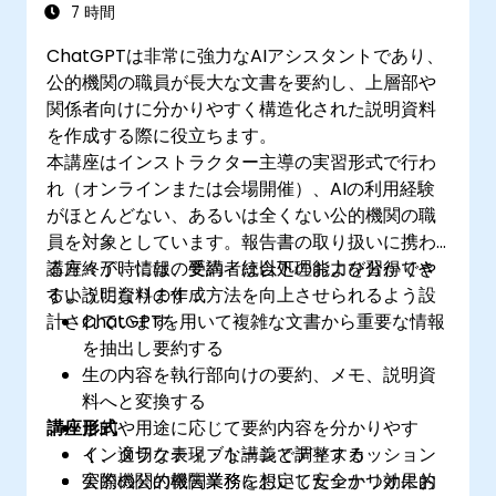
7 時間
ChatGPTは非常に強力なAIアシスタントであり、
公的機関の職員が長大な文書を要約し、上層部や
関係者向けに分かりやすく構造化された説明資料
を作成する際に役立ちます。
本講座はインストラクター主導の実習形式で行わ
れ（オンラインまたは会場開催）、AIの利用経験
がほとんどない、あるいは全くない公的機関の職
員を対象としています。報告書の取り扱いに携わ
る方々が、情報の要約・統合処理および分かりや
講座終了時には、受講者は以下の能力を習得でき
すい説明資料の作成方法を向上させられるよう設
るようになります：
計されています。
ChatGPTを用いて複雑な文書から重要な情報
を抽出し要約する
生の内容を執行部向けの要約、メモ、説明資
料へと変換する
講座形式
目的や用途に応じて要約内容を分かりやす
く、適切な表現・トーンで調整する
インタラクティブな講義とディスカッション
公的機関の報告業務において安全かつ効果的
実際の公的機関業務を想定したシナリオにお