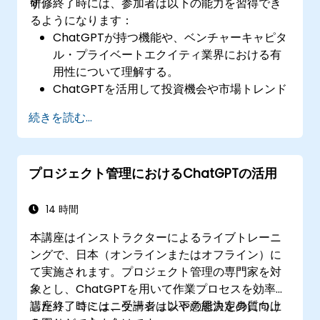
す。
研修終了時には、参加者は以下の能力を習得でき
るようになります：
ChatGPTが持つ機能や、ベンチャーキャピタ
ル・プライベートエクイティ業界における有
用性について理解する。
ChatGPTを活用して投資機会や市場トレンド
を分析する方法を習得する。
続きを読む...
デューデリジェンスのプロセスにChatGPTを
組み込むことができるようになる。
ベンチャーキャピタル／プライベートエクイ
プロジェクト管理におけるChatGPTの活用
ティ用途向けのカスタムChatGPTモデルを開
発できるようになる。
14 時間
本講座はインストラクターによるライブトレーニ
ングで、日本（オンラインまたはオフライン）に
て実施されます。プロジェクト管理の専門家を対
象とし、ChatGPTを用いて作業プロセスを効率化
したり、コミュニケーションや意思決定の質向上
講座終了時には、受講者は以下の能力を身につけ