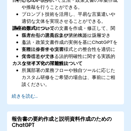
目的としています。
ChatGPTを用いて立法・政策文書の草案作成
や推敲を行うことができる。
プロンプト技術を活用し、平易な言葉遣いや
適切な文体を実現させることができる。
講座の形式について
複数バージョンの文書を作成・修正して、関
係者からの意見収集や法的検証に活用でき
双方向型の講義およびディスカッション
る。
立法・政策文書作成の実例を基にChatGPTを
各種法令要件や文書様式との整合性を適切に
実際に操作する演習
保つことができる。
文書構造や文体、法的明確性に関する実践的
カスタマイズ化の可能性について
な指導下での課題解決
所属部署の業務フローや独自ツールに応じた
カスタム研修をご希望の場合は、事前にご相
談ください。
続きを読む...
報告書の要約作成と説明資料作成のための
ChatGPT