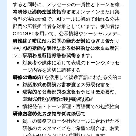
すると同時に、メッセージの一貫性とトーンを維
持するための支援を行います。
本研修は講師が直接指導するオンラインまたは集
合型の実践研修で、AIツールに初めて触れる公共
部門の広報担当者を対象としています。参加者は
ChatGPTを用いて、公示情報やソーシャルメディ
ア投稿、市民からの問い合わせ対応など、分かり
研修終了時には、以下の能力が身につきます：
やすく包括的な表現による外部向けコミュニケー
AIの支援を受けながら効果的な公示文や警告
ション業務を行う方法を習得します。
事項、最新情報を作成する
対象者や媒体に応じて表現のトーンやメッセ
ージ内容を適切に調整する
研修の進め方
ChatGPTを活用して複数言語にわたる公的コ
ンテンツを翻訳・書き直し・平易化する
対話形式の講義およびディスカッション
広報ガイドラインやアクセシビリティ要件、
現実的な公共部門の広報シナリオに沿って
表現方針との整合性を確保する
ChatGPTを実際に使用する演習
情報発信・トーン管理・言語面での包摂性向
研修内容のカスタマイズについて
上に特化した指導付き練習
貴庁の業務フローや社内ツールに合わせた本
研修のカスタマイズをご希望の場合は、お問
い合わせいただければ調整いたします。