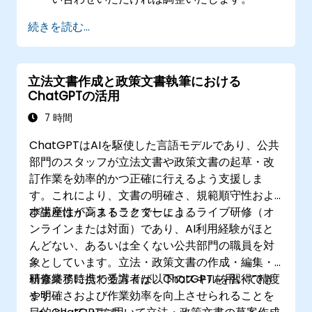
続きを読む...
立法文書作成と政策文書執筆における
ChatGPTの活用
7 時間
ChatGPTはAIを駆使した言語モデルであり、公共
部門のスタッフが立法文書や政策文書の起草・改
訂作業を効率的かつ正確に行えるよう支援しま
す。これにより、文書の明確さ、規範順守性およ
び生産性が高まることでしょう。
本講座はインストラクターによるライブ研修（オ
ンラインまたは対面）であり、AI利用経験がほと
んどない、あるいは全くない公共部門の職員を対
象としています。立法・政策文書の作成・編集・
精査業務に携わる方々が、ChatGPTを用いて精度
研修終了時点で受講者は以下のスキルを習得でき
や明確さおよび作業効率を向上させられることを
ます：