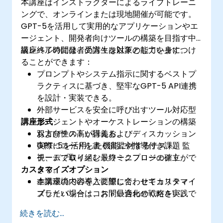
本講座はインストラクターによるライブトレーニ
ングで、オンラインまたは現地開催が可能です。
GPT-5を活用して実用的なアプリケーションやエ
ージェント、開発者向けツールの構築を目指す中
級レベルの開発者の方々を対象としています。
講座終了時には、受講生は以下の能力を身につけ
ることができます：
プロンプトやシステム指示に関するベストプ
ラクティスに基づき、堅牢なGPT-5 API連携
を設計・実装できる。
外部サービスを安全に呼び出すツール対応型
講座形式
エージェントやオーケストレーションの構築
およびテストが行える。
双方向性の高い講義およびディスカッション
GPT-5を活用した機能に対するテスト、監
実際にコードを書く演習や指導付き課題
視、デプロイメントワークフローの確立がで
チームで取り組む最終ミニプロジェクト
カスタマイズオプション
きる。
企業環境での導入に際して、セキュリティ・
本講座の内容をご要望に合わせてカスタマイ
プライバシー・コスト最適化の戦略を実践で
ズしたい場合は、お問い合わせください。
きる。
続きを読む...