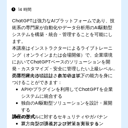
14 時間
ChatGPTは強力なAIプラットフォームであり、技
術系の専門家が自動化やデータ分析用のAI駆動型
システムを構築・統合・管理することを可能にし
ます。
本講座はインストラクターによるライブトレーニ
ング（オンラインまたは会場開催）で、企業環境
においてChatGPTベースのソリューションを開
発・カスタマイズ・安全に管理したい上級レベル
の専門家向けに設計されています。
受講を終える頃には、参加者は以下の能力を身に
つけることができます：
APIやプラグインを利用してChatGPTを企業
システムに統合する
独自のAI駆動型ソリューションを設計・展開
する
講座の形式
AIツールに対するセキュリティやガバナン
ス、コンプライアンス対策を実装する
双方向型の講義およびディスカッション