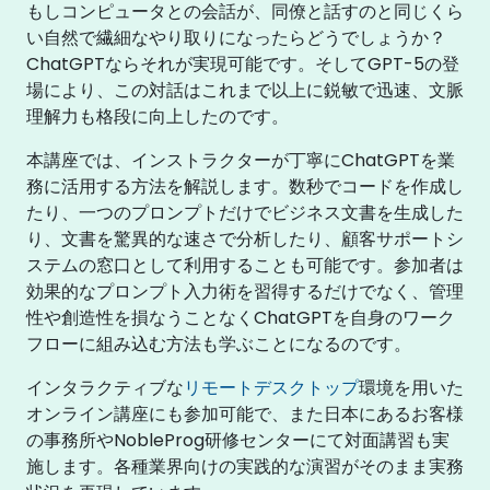
もしコンピュータとの会話が、同僚と話すのと同じくら
い自然で繊細なやり取りになったらどうでしょうか？
ChatGPTならそれが実現可能です。そしてGPT-5の登
場により、この対話はこれまで以上に鋭敏で迅速、文脈
理解力も格段に向上したのです。
本講座では、インストラクターが丁寧にChatGPTを業
務に活用する方法を解説します。数秒でコードを作成し
たり、一つのプロンプトだけでビジネス文書を生成した
り、文書を驚異的な速さで分析したり、顧客サポートシ
ステムの窓口として利用することも可能です。参加者は
効果的なプロンプト入力術を習得するだけでなく、管理
性や創造性を損なうことなくChatGPTを自身のワーク
フローに組み込む方法も学ぶことになるのです。
インタラクティブな
リモートデスクトップ
環境を用いた
オンライン講座にも参加可能で、また日本にあるお客様
の事務所やNobleProg研修センターにて対面講習も実
施します。各種業界向けの実践的な演習がそのまま実務