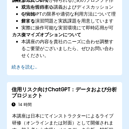
講座形式について
より良い回答が得られるためのプロンプト作
成法を習得する
双方向性の高い講義およびディスカッション
ChatGPTの限界や適切な利用方法について理
を実施
解する
豊富な演習問題と実践課題を用意しています
実際に操作可能な実習環境にて即時応用が可
カスタマイズオプションについて
能
本講座の内容を貴社のニーズに合わせ調整す
るご要望がございましたら、ぜひお問い合わ
せください。
続きを読む...
信用リスク向けChatGPT：データおよび分析
プロジェクト
14 時間
本講座は日本にてインストラクターによるライブ
研修（オンラインまたは対面）として開催されま