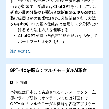
す。初心者から中級レベルのデータ分析・解析担
当者が対象で、受講者はChatGPTを活用してポー
トフォリオ分析や各種データプロジェクトの実
研修の最終段階で、受講者は以下のスキルを身に
装、信用リスク管理における分析業務を行う方法
つけることができます：
を学びます。
ChatGPTの基本仕組みと信用リスク分野にお
けるその活用方法を理解する
ChatGPTが持つ自然言語処理能力を活かして
ポートフォリオ分析を行う
ChatGPTのサポートを受けながらデータおよ
続きを読む...
び分析プロジェクトを実施する
信用リスク業務フローにおいてChatGPTを用
いて意思決定プロセスを効率化する
GPT-4oを探る：マルチモーダルAI革命
リスク管理戦略にChatGPTを組み込むための
ベストプラクティスを把握する
14 時間
本講座は日本にて実施されるインストラクター主
導のライブ研修（オンラインまたは対面）で、
GPT-4oのマルチモーダル機能を各種アプリケー