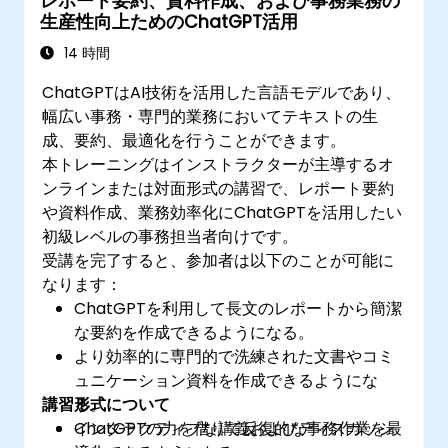
レポート要約、資料作成、および事務業務の
生産性向上ためのChatGPT活用
14 時間
ChatGPTはAI技術を活用した言語モデルであり、
幅広い事務・専門的業務においてテキストの生
成、要約、最適化を行うことができます。
本トレーニングはインストラクターが主導するオ
ンラインまたは対面形式の講習で、レポート要約
や資料作成、業務効率化にChatGPTを活用したい
初級レベルの事務担当者向けです。
受講を完了すると、参加者は以下のことが可能に
なります：
ChatGPTを利用して長文のレポートから簡潔
な要約を作成できるようになる。
より効率的に専門的で洗練された文書やコミ
ュニケーション資料を作成できるようにな
講習形式について
る。
ChatGPTの力を借りて反復的な事務作業を最
インタラクティブな講義およびディスカッシ