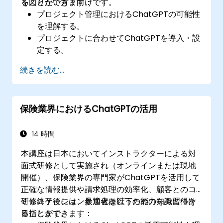
を図りたい方々向けです。
ることができます：
プロジェクト管理におけるChatGPTの可能性
を理解する。
プロジェクトに合わせてChatGPTを導入・設
定する。
プロジェクトチーム内でのコミュニケーショ
続きを読む...
ンや協働のためにChatGPTを活用する。
繰り返し発生する作業の自動化や、洞察の抽
出にChatGPTを用いる。
保険業界におけるChatGPTの活用
プロジェクト管理においてChatGPTを効率的
かつ倫理的に利用するためのベストプラクテ
ィスを実践する。
14 時間
本講座は日本においてインストラクターによる対
面式研修として実施され（オンラインまたは現地
開催）、保険業界の専門家がChatGPTを活用して
正確な情報提供や請求処理の効率化、顧客とのコ
ミュニケーション最適化を行うための知識習得を
研修終了後には、参加者は以下の能力を身につけ
目指します。
ることができます：