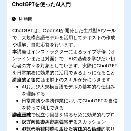
ChatGPTを使ったAI入門
14 時間
ChatGPTは、OpenAIが開発した生成型AIツール
で、大規模言語モデルを活用してテキストの作成
や理解、自動応答を行います。
本講座はインストラクターによるライブ研修（オ
ンラインまたは対面）で、AIの基礎を学びたい初
心者の方々を対象としています。実際にChatGPT
を日常業務に効果的に活用できるようになること
を目的としています。
講座終了後には、以下のスキルが身につきます：
AIおよび大規模言語モデルの基本的な仕組み
を理解する
日常業務や事務作業においてChatGPTを自信
を持って利用できる
講座形式
正確で役立つ回答を得るために効果的なプロ
ンプトの書き方を習得する
双方向性の高い講義とディスカッション
AIツール利用時における責任ある倫理的取り
多数の演習問題を用いた実践的な訓練