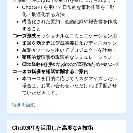
研修終了時には以下の能力を身につけられます：
ChatGPTを用いて日常的な事務作業を自動
化・最適化する方法
構造化された要約、会議記録や報告書を作成
すること
コース形式
プロフェッショナルなコミュニケーション用
文書を効率的に作成すること
インタラクティブな講義およびディスカッシ
AI支援ツールを用いてプロジェクトを計画・
ョン
整理・管理する方法
実践的な演習や現実的なシミュレーション
日常業務向けのカスタムテンプレートやワー
ChatGPTを用いたタスク管理のためのハンズ
コースカスタマイズに関するご案内
クフローを構築すること
オン指導
本コースを目的に応じてカスタマイズしたい
場合は、お問い合わせいただければ手配させ
ていただきます。
続きを読む...
ChatGPTを活用した高度なAI技術