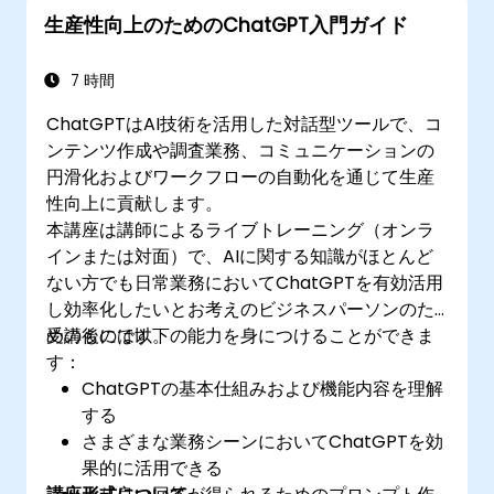
務の自動化が行える方法
生産性向上のためのChatGPT入門ガイド
7 時間
ChatGPTはAI技術を活用した対話型ツールで、コ
ンテンツ作成や調査業務、コミュニケーションの
円滑化およびワークフローの自動化を通じて生産
性向上に貢献します。
本講座は講師によるライブトレーニング（オンラ
インまたは対面）で、AIに関する知識がほとんど
ない方でも日常業務においてChatGPTを有効活用
し効率化したいとお考えのビジネスパーソンのた
めのものです。
受講後には以下の能力を身につけることができま
す：
ChatGPTの基本仕組みおよび機能内容を理解
する
さまざまな業務シーンにおいてChatGPTを効
果的に活用できる