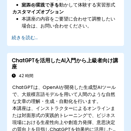
組みを実践できる
実際の環境で手を動かして体験する実習形式
カスタマイズオプション
本講座の内容をご要望に合わせて調整したい
場合は、お問い合わせください。
続きを読む...
ChatGPTを活用したAI入門から上級者向け講
座
42 時間
ChatGPTは、OpenAIが開発した生成型AIツール
で、大規模言語モデルを用いて人間のような自然
な文章の理解・生成・自動化を行います。
本講座は、インストラクターによるオンラインま
たは対面形式の実践的トレーニングで、ビジネス
現場における生産性向上や創造力発揮、意思決定
の質向上を目指しChatGPTを効果的に活用したい