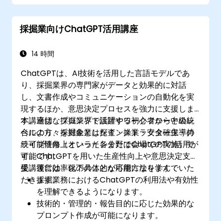
採掘業向けChatGPT活用講座
14 時間
ChatGPTは、AI技術を活用した言語モデルであ
り、採掘業界の専門家がデータと効果的に対話
し、文書作成やコミュニケーションの自動化を実
現するほか、意思決定プロセスを強力に支援しま
す。適切なプロンプト設計やワークフローとの統
本講座は、採掘業界で活躍する初心者から中級レ
合により、採掘企業は探査・操業・安全確保・持
ベルの方々を対象としたインストラクター主導の
続可能性向上といった各分野でChatGPTの活用が
ライブ研修（オンラインまたは会場での実施）で
可能です。
す。ChatGPTを用いた生産性向上や意思決定支
援、運営効率化の具体的な応用方法を学んでいた
受講後には、以下のことが可能になります：
だきます。
採掘業務におけるChatGPTの利用法や有効性
を理解できるようになります。
技術的・管理的・報告目的に応じた効果的な
プロンプト作成が可能になります。