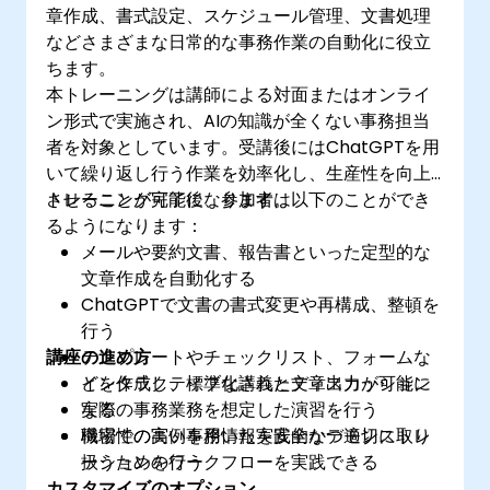
章作成、書式設定、スケジュール管理、文書処理
などさまざまな日常的な事務作業の自動化に役立
ちます。
本トレーニングは講師による対面またはオンライ
ン形式で実施され、AIの知識が全くない事務担当
者を対象としています。受講後にはChatGPTを用
いて繰り返し行う作業を効率化し、生産性を向上
させることが可能になります。
トレーニング完了後、参加者は以下のことができ
るようになります：
メールや要約文書、報告書といった定型的な
文章作成を自動化する
ChatGPTで文書の書式変更や再構成、整頓を
行う
講座の進め方
テンプレートやチェックリスト、フォームな
どを作成し、標準化された文章出力が可能に
インタラクティブな講義とディスカッション
なる
実際の事務業務を想定した演習を行う
機密性の高い事務情報を安全かつ適切に取り
職場での実例を用いた実践的なデモンストレ
扱うためのワークフローを実践できる
ーションを行う
カスタマイズのオプション