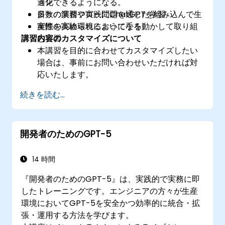
適化できるようになる。
ョン
日々の業務フローにChatGPTを組み込んで生
多数の演習や実践問題を通じた学習
産性を高められるようになる。
実際の実験環境において手を動かして取り組
講習内容のカスタマイズについて
む実習
本講習を目的に合わせてカスタマイズしたい
場合は、事前にお問い合わせいただければ対
応いたします。
続きを読む...
開発者のためのGPT-5
14 時間
『開発者のためのGPT-5』は、実践的で実務に即
したトレーニングです。エンジニアの方々が生産
環境においてGPT-5を安全かつ効率的に統合・拡
張・運用する方法を学びます。