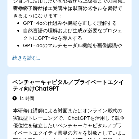
ションに活用したい初心者から上級者までの開発
者やデータサイエンティスト向けです。
研修終了時には、受講生は以下のスキルを習得で
きるようになります：
GPT-4oの仕組みや機能を正しく理解する
自然言語の理解および生成が必要なプロジェ
クトにGPT-4oを導入する
GPT-4oのマルチモーダル機能を画像認識や
解析業務に活用する
続きを読む...
既存システムとGPT-4oを連携させ、AI関連
機能を強化する
AI開発における倫理的課題や最良実践例につ
ベンチャーキャピタル／プライベートエクイ
いて把握する
ティ向けChatGPT
14 時間
本研修は講師による対面またはオンライン形式の
実践型トレーニングで、ChatGPTを活用して競争
優位性を確立したいベンチャーキャピタル／プラ
イベートエクイティ業界の方々を対象としていま