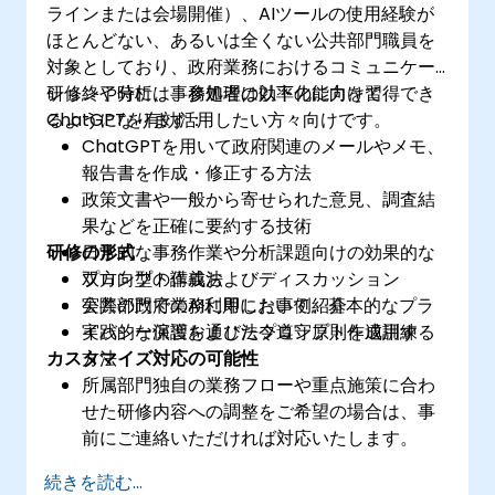
ラインまたは会場開催）、AIツールの使用経験が
ほとんどない、あるいは全くない公共部門職員を
対象としており、政府業務におけるコミュニケー
ションや分析、事務処理の効率化に向けて
研修終了時には、参加者は以下の能力を習得でき
ChatGPTを有効活用したい方々向けです。
るようになります：
ChatGPTを用いて政府関連のメールやメモ、
報告書を作成・修正する方法
政策文書や一般から寄せられた意見、調査結
果などを正確に要約する技術
研修の形式
日常的な事務作業や分析課題向けの効果的な
プロンプト作成法
双方向型の講義およびディスカッション
公共部門でのAI利用において、基本的なプラ
実際の政府業務に即した事例紹介
イバシー保護および法令遵守原則を適用する
実践的な演習を通じたプロンプト作成訓練
カスタマイズ対応の可能性
方法
所属部門独自の業務フローや重点施策に合わ
せた研修内容への調整をご希望の場合は、事
前にご連絡いただければ対応いたします。
続きを読む...