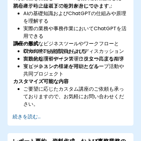
初心者から上級者までを対象としています。
講座終了時には以下の能力が身につきます：
AIの基礎知識およびChatGPTの仕組みや原理
を理解する
実際の業務や事務作業においてChatGPTを活
用できる
講座の形式
一般的なビジネスツールやワークフローと
ChatGPTを連携させられる
双方向性のある講義およびディスカッション
自動化処理やデータ管理に役立つ高度なAIソ
実践的な演習やインストラクターによる指導
リューションの構築が可能となる
実ビジネスシナリオを用いたグループ活動や
共同プロジェクト
カスタマイズ可能な内容
ご要望に応じたカスタム講座のご依頼も承っ
ておりますので、お気軽にお問い合わせくだ
さい。
続きを読む...