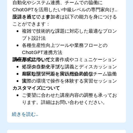
自動化やシステム連携、チームでの協働に
ChatGPTを活用したい中級レベルの専門家向けに
設計されています。
受講を通じて、参加者は以下の能力を身につける
ことができます：
複雑で技術的な課題に対応した最適なプロン
プト設計法
各種生産性向上ツールや業務フローとの
ChatGPT連携方法
講座形式について
AIを活用した文書作成やコミュニケーション
処理の自動化手法
インタラクティブな講義とディスカッション
AI駆動型ツールを用いた効果的なチーム協働
豊富な演習問題と実践機会の提供
法
実際の環境で操作を体験する実習セッション
カスタマイズについて
ご要望に合わせた講座内容の調整も承ってお
ります。詳細はお問い合わせください。
続きを読む...