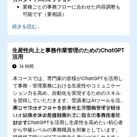
業種ごとの事務フローに合わせた内容調整も
可能です（要相談）
続きを読む...
生産性向上と事務作業管理のためのChatGPT
活用
14 時間
本コースでは、専門家の皆様がChatGPTを活用し
て事務・管理業務における生産性やコミュニケー
ション力を高め、自動化を実現するためのスキル
を習得していただきます。受講者はAIツールを活
用してワークフローを効率化し、情報管理を行
本コースはインストラクター主導型のライブ研修
い、組織全体の業務効率向上に役立てる方法を学
（オンラインまたは対面）で、日々の事務作業に
びます。
おいてChatGPTを活用し生産性を高めたい初心者
から中級レベルの事務職員を対象としています。