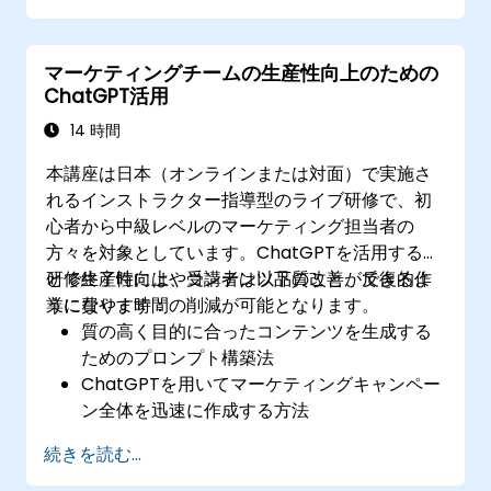
マーケティングチームの生産性向上のための
ChatGPT活用
14 時間
本講座は日本（オンラインまたは対面）で実施さ
れるインストラクター指導型のライブ研修で、初
心者から中級レベルのマーケティング担当者の
方々を対象としています。ChatGPTを活用するこ
とで生産性向上やコンテンツ品質改善、反復的作
研修終了時には、受講者は以下のことができるよ
業に費やす時間の削減が可能となります。
うになります：
質の高く目的に合ったコンテンツを生成する
ためのプロンプト構築法
ChatGPTを用いてマーケティングキャンペー
ン全体を迅速に作成する方法
メールやレポート、クライアント向け文書の
続きを読む...
下書きおよび翻訳を効率的に行う技術
財務データを要約し、自動的に報告書やプレ