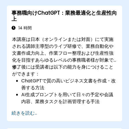
ゼンテーション資料を作成する手法
事務職向けChatGPT：業務最適化と生産性向
上
14 時間
本講座は日本（オンラインまたは対面）にて実施
される講師主導型のライブ研修で、業務自動化や
文書作成力向上、作業フロー整理および生産性強
化を目指すあらゆるレベルの事務職者様が対象で
す。
修了後には受講者は以下の能力を身につけること
ができます：
ChatGPTで質の高いビジネス文書を作成・改
善する方法
AI生成プロンプトを用いて日々の予定や会議
内容、業務タスクを計画管理する手法
報告書や要約文といった事務資料を効果的に
続きを読む...
作成・分析する技術
生産性ツールとChatGPTの連携により定型業