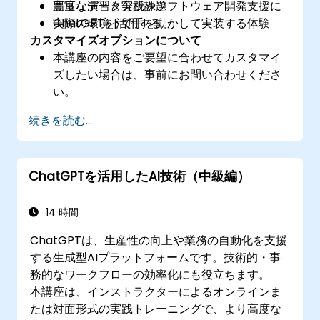
高度なデータ分析やソフトウェア開発支援に
豊富な演習と実践課題
ChatGPTを活用する
実際の環境下で手を動かして実装する体験
カスタマイズオプションについて
本講座の内容をご要望に合わせてカスタマイ
ズしたい場合は、事前にお問い合わせくださ
い。
続きを読む...
ChatGPTを活用したAI技術（中級編）
14 時間
ChatGPTは、生産性の向上や業務の自動化を支援
する生成型AIプラットフォームです。技術的・事
務的なワークフローの効率化にも役立ちます。
本講座は、インストラクターによるオンラインま
たは対面形式の実践トレーニングで、より高度な