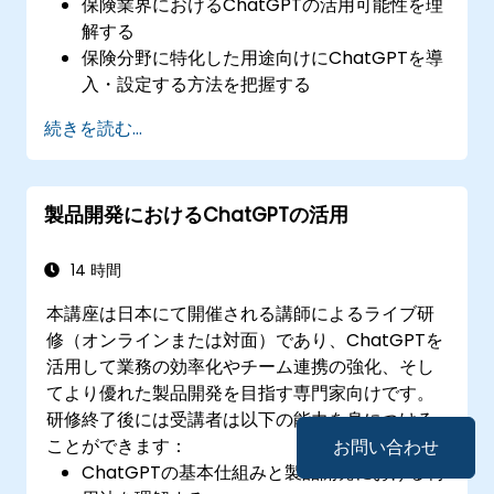
保険業界におけるChatGPTの活用可能性を理
解する
保険分野に特化した用途向けにChatGPTを導
入・設定する方法を把握する
ChatGPTを用いて顧客サポートの質向上およ
続きを読む...
び個別対応を行うことができる
請求処理の最適化や日常業務の自動化に
ChatGPTを活用する
製品開発におけるChatGPTの活用
保険業界におけるChatGPTの効率的かつコン
プライアンス対応型利用を行うためのベスト
プラクティスを実践できる
14 時間
本講座は日本にて開催される講師によるライブ研
修（オンラインまたは対面）であり、ChatGPTを
活用して業務の効率化やチーム連携の強化、そし
てより優れた製品開発を目指す専門家向けです。
研修終了後には受講者は以下の能力を身につける
ことができます：
お問い合わせ
ChatGPTの基本仕組みと製品開発における利