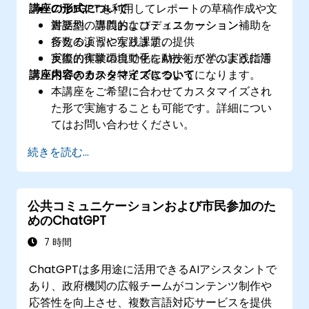
講座の形式について
ChatGPTを利用してレポートの草稿作成や文
書要約、専門的なコミュニケーション補助を
対話型の講義およびディスカッション
行えるようになります。
多数の演習や実践課題の提供
反復的作業の自動化にAI技術がどのように活
実際の実験環境で手を動かして学ぶ実践指導
講座内容のカスタマイズについて
用できるかを特定できるようになります。
本講座をご希望に合わせてカスタマイズされ
た形で実施することも可能です。詳細につい
てはお問い合わせください。
続きを読む...
公共コミュニケーションおよび市民参加のた
めのChatGPT
7 時間
ChatGPTは多用途に活用できるAIアシスタントで
あり、政府機関の広報チームがコンテンツ制作や
応答性を向上させ、複数言語対応サービスを提供