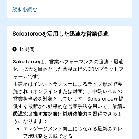
見込み客の割り当て方針やエンゲージメント
続きを読む...
プログラムを改善する
Pardotの動的コンテンツおよびカスタムリダ
イレクト機能を活用してキャンペーンの成果
Salesforceを活用した迅速な営業促進
向上させる
14 時間
Salesforceは、営業パフォーマンスの追跡・最適
化・拡大を目的とした業界屈指のCRMプラットフ
ォームです。
本講座はインストラクターによるライブ形式で実
施され（オンラインまたは対面）、中級レベルの
営業担当者を対象としています。Salesforceが提
供する最新かつ効果的な営業手法を用いて、業績
向上を目指す方々向けの研修です。
受講完了後、参加者は以下の能力を習得できるよ
うになります：
エンゲージメント向上につながる最新のテレ
アポ戦略を実践できる