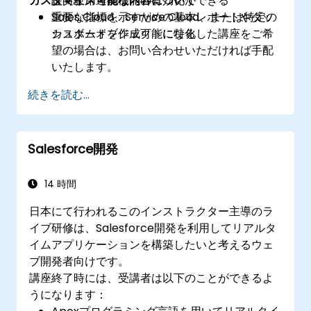
カスタマイズ可能な内容について
性向上用連携機能の有効化ができる
証実験
重要な指標を示すための基本レポートやダッ
Sales Cloud、Service Cloud、または特定の
シュボードを作成可能になる
カスタムオブジェクトに特化した講座をご希
望の場合は、お問い合わせいただければ手配
いたします。
続きを読む...
Salesforce開発
14 時間
日本にて行われるこのインストラクター主導のラ
イブ研修は、Salesforce開発を利用してリアルタ
イムアプリケーションを構築したいと考えるウェ
ブ開発者向けです。
講座終了時には、受講者は以下のことができるよ
うになります：