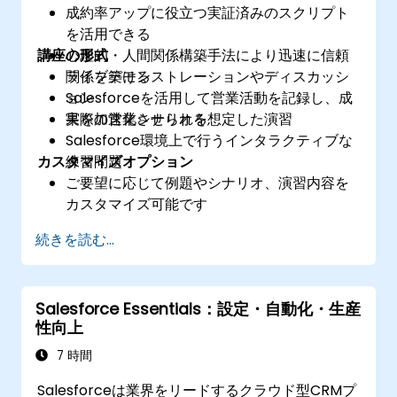
成約率アップに役立つ実証済みのスクリプト
を活用できる
講座の形式
心理的・人間関係構築手法により迅速に信頼
関係を築ける
ライブデモンストレーションやディスカッシ
Salesforceを活用して営業活動を記録し、成
ョン
果を加速化させられる
実際の営業シナリオを想定した演習
Salesforce環境上で行うインタラクティブな
カスタマイズオプション
練習問題
ご要望に応じて例題やシナリオ、演習内容を
カスタマイズ可能です
続きを読む...
Salesforce Essentials：設定・自動化・生産
性向上
7 時間
Salesforceは業界をリードするクラウド型CRMプ