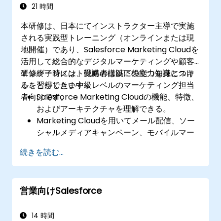
21 時間
本研修は、日本にてインストラクター主導で実施
される実践型トレーニング（オンラインまたは現
地開催）であり、Salesforce Marketing Cloudを
活用して総合的なデジタルマーケティングや顧客
エンゲージメント戦略の構築に役立つ知識とスキ
研修終了時には、受講者は以下の能力を身につけ
ルを習得したい中級レベルのマーケティング担当
ることができます：
者向けです。
Salesforce Marketing Cloudの機能、特徴、
およびアーキテクチャを理解できる。
Marketing Cloudを用いてメール配信、ソー
シャルメディアキャンペーン、モバイルマー
ケティング、広告キャンペーンなどを作成・
続きを読む...
管理・最適化する方法を習得できる。
Marketing Cloud内でデータを管理し、セグ
メント化されたオーディエンスを作り出し
営業向けSalesforce
て、ターゲット指向型マーケティングに活用
できる。
14 時間