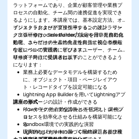
ラットフォームであり、企業が顧客管理や業務プ
ロセスの自動化、チーム間の連携促進を実現でき
るようにします。本講座では、基本設定方法、オ
ブジェクトおよびアプリケーションの設計、ワー
インストラクターが直接指導するこのオンライン
クフローやProcess Builder/Flowを用いた自動化
／出張研修は、Salesforceの設定や日常業務の自
処理、さらにはチームの生産性向上に役立つ機能
動化、ユーザーの生産性向上を目指す初心者から
などについて実践的に学びます。
中級レベルの管理者、ビジネスユーザー、チーム
リーダー向けに提供されます。
研修終了時点で受講者は以下のことができるよう
になります：
業務上必要なデータモデルを構築するため
に、オブジェクト・項目・ページレイアウ
ト・レコードタイプを設定可能になる
Lightning App Builderを用いてLightningアプ
講座の形式
リやページの設計・作成ができる
Flowやその他自動化ツールを活用し、業務プ
インタラクティブな講義とデモンストレーシ
ロセスを効率化させる仕組みを構築可能にな
ョン
る
Sandbox環境での実践的な演習
Lightning Experience、Chatter、各種生産
現実的なシナリオに基づく最終課題および検