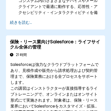
コシステム内のさまざまなデバイスやメール
クライアントで最適に動作する、応答性・ア
クセシビリティ・インタラクティビティを備
えたメールテンプレートを設計・開発でき
続きを読む...
る。
Salesforceのデータを活用して個別化された
メール体験を実現できる。
保険・リース業向けSalesforce：ライフサイ
Salesforce内でメールキャンペーンのテス
クル全体の管理
ト、展開、分析を行えるほか、解析結果を基
に今後のキャンペーンの最適化やエンゲージ
21 時間
メント向上を図れる。
Salesforceは強力なクラウドプラットフォームで
あり、見積作成や販売から請求処理および契約管
理まで、保険業務における全プロセスをサポート
します。
この講習はインストラクターが直接指導するライ
ブトレーニングで、オンラインまたはオンサイト
形式にて実施されます。対象者は、保険・リース
業界においてSalesforceをカスタマイズ・拡張