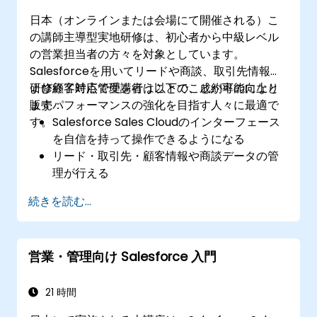
日本（オンラインまたは会場にて開催される）こ
の講師主導型実地研修は、初心者から中級レベル
の営業担当者の方々を対象としています。
Salesforceを用いてリードや商談、取引先情報お
よび顧客対応管理を行うことで、成約率の向上と
研修終了時点で受講者は以下のことが可能になり
販売パフォーマンスの強化を目指す人々に最適で
ます：
す。
Salesforce Sales Cloudのインターフェース
を自信を持って操作できるようになる
リード・取引先・顧客情報や商談データの管
理が行える
Salesforceの各種ツールで業務フローを効率
続きを読む...
化しパフォーマンス測定も可能になる
レポートおよびダッシュボードを用いて営業
プロセスの動向分析ができる
営業・管理向け Salesforce 入門
21 時間