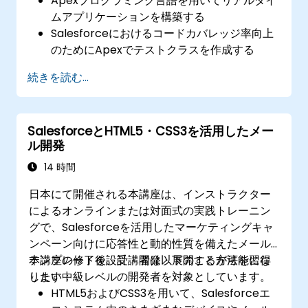
Apexプログラミング言語を用いてリアルタイ
ムアプリケーションを構築する
Salesforceにおけるコードカバレッジ率向上
のためにApexでテストクラスを作成する
Apexを利用してRESTおよびSOAPウェブサー
続きを読む...
ビスを作成・活用する
SalesforceとHTML5・CSS3を活用したメー
ル開発
14 時間
日本にて開催される本講座は、インストラクター
によるオンラインまたは対面式の実践トレーニン
グで、Salesforceを活用したマーケティングキャ
ンペーン向けに応答性と動的性質を備えたメール
テンプレートを設計・開発・展開する方法を習得
本講座の修了後、受講者は以下のことが可能にな
したい中級レベルの開発者を対象としています。
ります：
HTML5およびCSS3を用いて、Salesforceエ