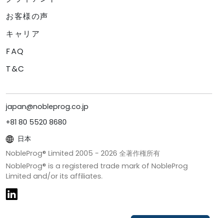
お客様の声
キャリア
FAQ
T&C
japan@nobleprog.co.jp
+81 80 5520 8680
日本
NobleProg® Limited 2005 -
2026
全著作権所有
NobleProg® is a registered trade mark of NobleProg
Limited and/or its affiliates.