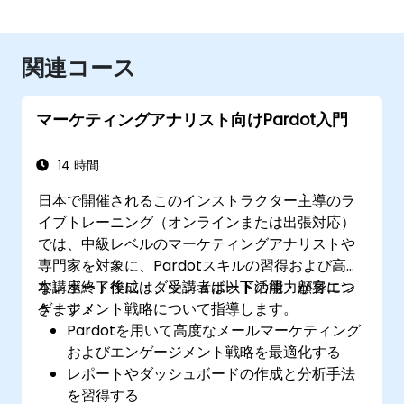
関連コース
マーケティングアナリスト向けPardot入門
14 時間
日本で開催されるこのインストラクター主導のラ
イブトレーニング（オンラインまたは出張対応）
では、中級レベルのマーケティングアナリストや
専門家を対象に、Pardotスキルの習得および高度
なレポート作成・ダッシュボード活用・顧客エン
本講座終了後には、受講者は以下の能力が身につ
ゲージメント戦略について指導します。
きます：
Pardotを用いて高度なメールマーケティング
およびエンゲージメント戦略を最適化する
レポートやダッシュボードの作成と分析手法
を習得する