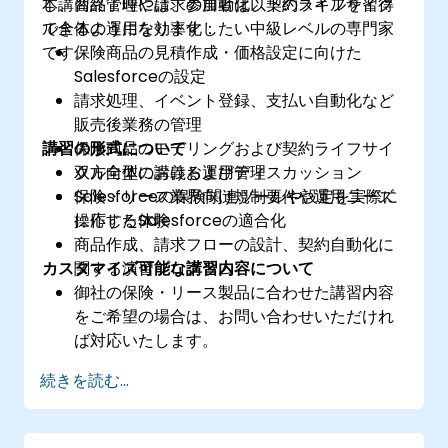
し、商品管理や請求の自動化、契約ライフサイク
本講習終了時には、参加者は以下のスキルを習得
ル全体の運用を効率化したい中級レベルの専門家
できるようになります：
です。
保険商品の見積作成・価格設定に向けた
Salesforceの設定
請求処理、イベント登録、支払い自動化など
販売後業務の管理
講習の形式について
保険商品のモデリングおよび契約ライフサイ
クル全体における運用管理
双方向型の講義およびディスカッション
保険・リース業界向け規制要件や運用ニーズ
Salesforceの保険関連ツールや設定を実際に
に応じたSalesforceの適合化
操作する体験
商品作成、請求フローの設計、契約自動化に
カスタマイズ可能な講習内容について
関する演習プログラム
御社の保険・リース製品に合わせた講習内容
をご希望の場合は、お問い合わせいただけれ
ば対応いたします。
続きを読む...