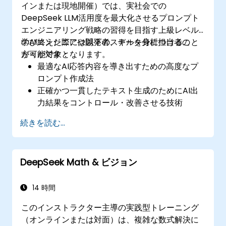
インまたは現地開催）では、実社会での
DeepSeek LLM活用度を最大化させるプロンプト
エンジニアリング戦略の習得を目指す上級レベル
のAIエンジニアや開発者、データ分析担当者の
学び終えた際には以下のスキルを身につけること
方々が対象となります。
が可能です：
最適なAI応答内容を導き出すための高度なプ
ロンプト作成法
正確かつ一貫したテキスト生成のためにAI出
力結果をコントロール・改善させる技術
複数段階におけるプロンプト連携や文脈管理
続きを読む...
の仕組み利用法
偏見低減と倫理的観点から信頼性の高いAI活
用が実現するための手法
DeepSeek Math & ビジョン
14 時間
このインストラクター主導の実践型トレーニング
（オンラインまたは対面）は、複雑な数式解決に