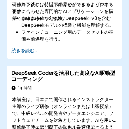
ューニングし、特定の業界やドメイン、ビジネス
研修終了後には、以下のことができるようになり
要件に合わせた専門的なAIアプリケーションを構
ます：
築できるようになります。
DeepSeek-R1およびDeepSeek-V3を含む
DeepSeekモデルの構造と機能を理解する。
ファインチューニング用のデータセットの準
備や前処理を行う。
特定分野向けアプリケーションの構築に向け
続きを読む...
てDeepSeek LLMをファインチューニングす
る。
最適化された形でファインチューニング済み
DeepSeek Coderを活用した高度なAI駆動型
モデルを効率的に展開・運用する。
コーディング
14 時間
本講座は、日本にて開催されるインストラクター
主導のライブ研修（オンラインまたは出張授業）
で、中級レベルの開発者やデータエンジニア、ソ
フトウェアチームを対象としています。AIを用い
たソフトウェア開発・自動化・最適化に
研修終了時には、以下のスキルを習得できるよう