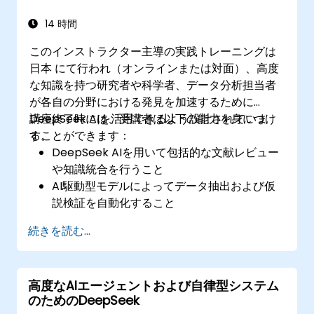
14 時間
このインストラクター主導の実践トレーニングは
日本 にて行われ（オンラインまたは対面）、高度
な知識を持つ研究者や科学者、データ分析担当者
が各自の分野における発見を加速するために
DeepSeek AIを活用できるよう設計されていま
講座終了時には、受講者は以下の能力を身につけ
す。
ることができます：
DeepSeek AIを用いて包括的な文献レビュー
や知識統合を行うこと
AI駆動型モデルによってデータ抽出および仮
説検証を自動化すること
科学研究における予測分析にDeepSeek AIを
続きを読む...
活用すること
AIの支援を受けて体系的な科学報告書や論文
を作成すること
高度なAIエージェントおよび自律型システム
のためのDeepSeek