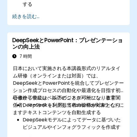
する
レポート作成やビジネスインテリジェンスの
続きを読む...
作業プロセスを自動化する
AI活用型分析によって意思決定を高度化させ
る
DeepSeekとPowerPoint：プレゼンテーショ
ンの向上法
7 時間
日本において実施される本講義形式のリアルタイ
ム研修（オンラインまたは対面）では、
DeepSeekとPowerPointを統合してプレゼンテー
ション作成プロセスの自動化や最適化を目指す初
心者から中級レベルのビジネスパーソン、教育関
研修終了後には、以下のことが可能になります：
係者、マーケティング担当者の皆様が対象となり
DeepSeekを利用してPowerPointスライドに
ます。
テキストコンテンツを自動生成する
DeepSeekモデルによってデータに基づいた
ビジュアルやインフォグラフィックを作成す
る