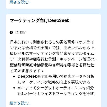
続きを読む...
AIを用いて長文レポートを要約し、プレゼン
用スライドとして活用する
PowerPointとDeepSeekを連携させ、迅速か
マーケティング向けDeepSeek
つ動的なプレゼンテーション環境を整える
14 時間
日本において開催されるこの実地研修（オンライ
ンまたは会場での実施）では、中級レベルから上
級レベルのマーケティング専門家がリアルタイム
データ解析や顧客行動予測・キャンペーン管理の
ためDeepSeekの活用法を習得することを目的と
研修終了時点では、次のスキルを獲得していただ
しています。
くことになります：
DeepSeekモデルを用いて顧客データを分析
しマーケティング戦略の向上を実現できる
AIによってターゲットオーディエンスを細分
化しパーソナライズドマーケティングを実践
可能となる
続きを読む...
DeepSeekと各種マーケティング自動化ツー