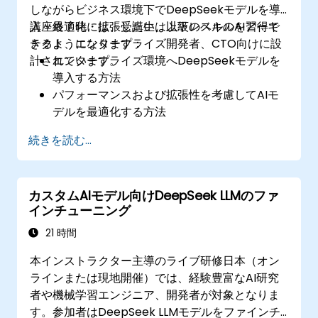
しながらビジネス環境下でDeepSeekモデルを導
入・最適化・拡張したい、上級レベルのAIアーキ
講座終了時には、受講生は以下のスキルを習得で
テクト、エンタープライズ開発者、CTO向けに設
きるようになります：
計されています。
エンタープライズ環境へDeepSeekモデルを
導入する方法
パフォーマンスおよび拡張性を考慮してAIモ
デルを最適化する方法
AIアプリケーションにおけるデータセキュリ
続きを読む...
ティと規制準拠の確保法
ビジネスソリューションに倫理的なAI運用を
取り入れる方法
カスタムAIモデル向けDeepSeek LLMのファ
インチューニング
21 時間
本インストラクター主導のライブ研修日本（オン
ラインまたは現地開催）では、経験豊富なAI研究
者や機械学習エンジニア、開発者が対象となりま
す。参加者はDeepSeek LLMモデルをファインチ