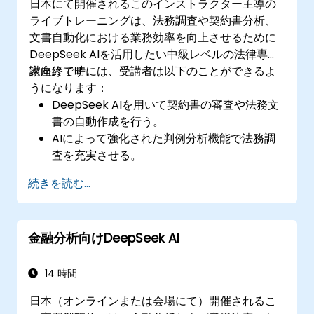
日本にて開催されるこのインストラクター主導の
ライブトレーニングは、法務調査や契約書分析、
文書自動化における業務効率を向上させるために
DeepSeek AIを活用したい中級レベルの法律専門
家向けです。
講座終了時には、受講者は以下のことができるよ
うになります：
DeepSeek AIを用いて契約書の審査や法務文
書の自動作成を行う。
AIによって強化された判例分析機能で法務調
査を充実させる。
法務文書用にAIによる要約機能を導入する。
続きを読む...
DeepSeek AIを用いて反復的かつ煩雑な法的
作業の自動化を実現する。
金融分析向けDeepSeek AI
14 時間
日本（オンラインまたは会場にて）開催されるこ