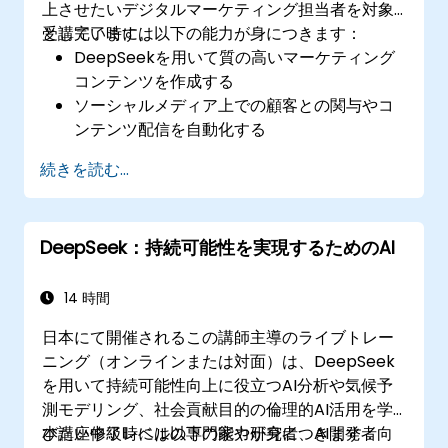
上させたいデジタルマーケティング担当者を対象
としています。
受講完了時には以下の能力が身につきます：
DeepSeekを用いて質の高いマーケティング
コンテンツを作成する
ソーシャルメディア上での顧客との関与やコ
ンテンツ配信を自動化する
オーディエンスデータを分析し、ターゲット
続きを読む...
設定とパーソナライゼーションの精度を高め
る
AI活用ツールを自身のマーケティングワーク
DeepSeek：持続可能性を実現するためのAI
フローに組み込む
14 時間
日本にて開催されるこの講師主導のライブトレー
ニング（オンラインまたは対面）は、DeepSeek
を用いて持続可能性向上に役立つAI分析や気候予
測モデリング、社会貢献目的の倫理的AI活用を学
びたい中級レベルの専門家や研究者、AI開発者向
本講座修了時には以下の能力が身につきます：