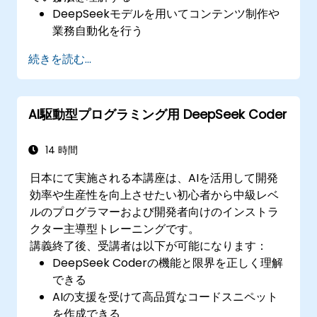
DeepSeekモデルを用いてコンテンツ制作や
業務自動化を行う
Zapier、Make、Notionといったプラットフ
続きを読む...
ォームを利用しAIツールを既存のワークフロ
ーに統合する
AIを用いてビジネスデータを分析し、実用的
AI駆動型プログラミング用 DeepSeek Coder
な洞察を引き出す
生産性向上や意思決定の質を高めるためのAI
活用戦略を策定する
14 時間
日本にて実施される本講座は、AIを活用して開発
効率や生産性を向上させたい初心者から中級レベ
ルのプログラマーおよび開発者向けのインストラ
クター主導型トレーニングです。
講義終了後、受講者は以下が可能になります：
DeepSeek Coderの機能と限界を正しく理解
できる
AIの支援を受けて高品質なコードスニペット
を作成できる