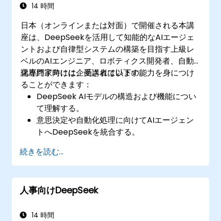
14 時間
日本（オンラインまたは対面）で開催される本講
座は、DeepSeekを活用して知能的なAIエージェ
ントおよび自律型システムの構築を目指す上級レ
ベルのAIエンジニア、ロボティクス開発者、自動
化専門家向けに企画されています。
講座終了時には、受講者は以下の能力を身につけ
ることができます：
DeepSeek AIモデルの構造および機能につい
て理解する。
意思決定や自動化処理に向けてAIエージェン
トへDeepSeekを統合する。
自律型システムの訓練に強化学習技術を用い
続きを読む...
る。
現実世界におけるAI駆動型の自律的エージェ
ントを導入・運用する。
人事向けDeepSeek
14 時間