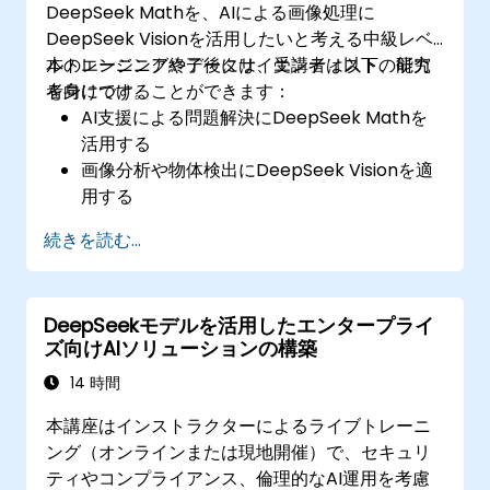
DeepSeek Mathを、AIによる画像処理に
DeepSeek Visionを活用したいと考える中級レベ
ルのエンジニアやデータサイエンティスト、研究
本トレーニング終了後には、受講者は以下の能力
者向けです。
を身につけることができます：
AI支援による問題解決にDeepSeek Mathを
活用する
画像分析や物体検出にDeepSeek Visionを適
用する
AI駆動型の数学および視覚処理ツールをアプ
続きを読む...
リケーションへ統合する
精度と効率性向上のためAIモデルを最適化す
る
DeepSeekモデルを活用したエンタープライ
ズ向けAIソリューションの構築
14 時間
本講座はインストラクターによるライブトレーニ
ング（オンラインまたは現地開催）で、セキュリ
ティやコンプライアンス、倫理的なAI運用を考慮