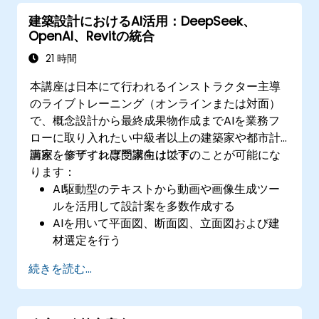
建築設計におけるAI活用：DeepSeek、
OpenAI、Revitの統合
21 時間
本講座は日本にて行われるインストラクター主導
のライブトレーニング（オンラインまたは対面）
で、概念設計から最終成果物作成までAIを業務フ
ローに取り入れたい中級者以上の建築家や都市計
画家、デザイン専門家向けです。
講座を修了すれば受講生は以下のことが可能にな
ります：
AI駆動型のテキストから動画や画像生成ツー
ルを活用して設計案を多数作成する
AIを用いて平面図、断面図、立面図および建
材選定を行う
AIによる設計検証機能で各種法規制への適合
続きを読む...
性を確認する
Revitや他のレンダリングツールとAIワークフ
ローを統合する