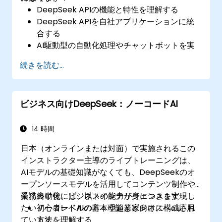
DeepSeek APIの機能と特性を理解する
DeepSeek APIを自社アプリケーションに統
合する
AI駆動型の自動化処理やチャットボットを実
装する
続きを読む...
APIパフォーマンスを最適化し、効率的なAPI
呼び出し管理を行う
ビジネス向けDeepSeek：ノーコードAI
14 時間
日本（オンラインまたは対面）で実施されるこの
インストラクター主導のライブトレーニングは、
AIモデルの基礎知識がなくても、DeepSeekのオ
ープンソースモデルを活用してコンテンツ制作や
業務自動化、ビジネスインテリジェンスを実現し
受講終了後には、以下の能力が身につきます：
たい初心者レベルの方々や起業家向けに構成され
ノーコードAIの基本理論とビジネスへの応用
ています。
方法を理解する