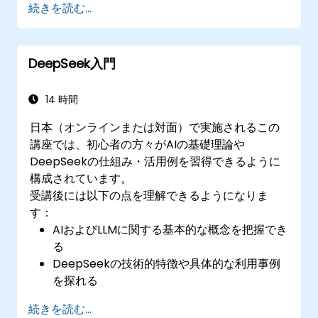
続きを読む...
さまざまなビジネスシーンにおける
DeepSeek LLMの実用的な応用例を見極め
る。
DeepSeek入門
日常的なタスク向けにDeepSeek LLMを活用
した基本的なプロジェクトを実装できる。
14 時間
日本（オンラインまたは対面）で実施されるこの
講座では、初心者の方々がAIの基礎理論や
DeepSeekの仕組み・活用例を習得できるように
構成されています。
受講後には以下の点を理解できるようになりま
す：
AIおよびLLMに関する基本的な概念を把握でき
る
DeepSeekの技術的特徴や具体的な利用事例
を探れる
基礎的なAI理論を実社会におけるシチュエー
続きを読む...
ションへ活用可能