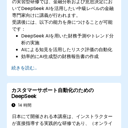
の実習型研修では、金融分析および意思決定にお
いてDeepSeek AIを活用したい中級レベルの金融
専門家向けに講義が行われます。
受講後には、以下の能力を身につけることが可能
です：
DeepSeek AIを用いた財務予測やトレンド分
析の実施
AIによる知見を活用したリスク評価の自動化
効率的にAI生成型の財務報告書の作成
既存の金融業務フローへのDeepSeek AIの統
続きを読む...
合
カスタマーサポート自動化のための
DeepSeek
14 時間
日本にて開催される本講座は、インストラクター
が直接指導する実践的な研修であり、（オンライ