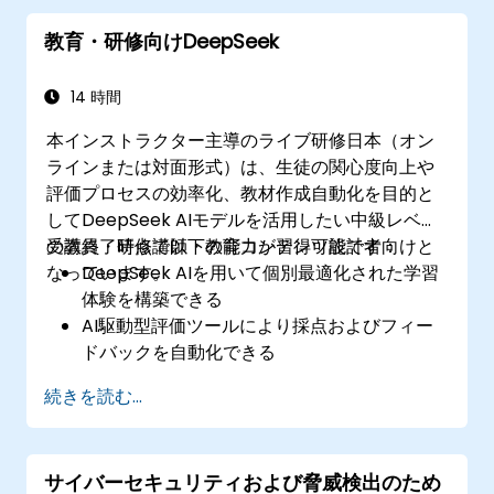
AIによる発想支援や構成立案で創造性と効率
教育・研修向けDeepSeek
性を高める。
14 時間
本インストラクター主導のライブ研修日本（オン
ラインまたは対面形式）は、生徒の関心度向上や
評価プロセスの効率化、教材作成自動化を目的と
してDeepSeek AIモデルを活用したい中級レベル
の教員・研修講師・教育コンテンツ設計者向けと
受講終了時点で以下の能力が習得可能です：
なっています。
DeepSeek AIを用いて個別最適化された学習
体験を構築できる
AI駆動型評価ツールにより採点およびフィー
ドバックを自動化できる
DeepSeekモデルで高品質な教材資料を作成
続きを読む...
できる
LMSプラットフォームにAI機能を組み込み、
教育管理の高度化が実現できる
サイバーセキュリティおよび脅威検出のため