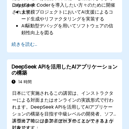
DeepSeek Coderを導入したい方々のために開催
になります：
されます。
大規模プロジェクトにおいてAI支援によるコ
ード生成やリファクタリングを実装する
AI駆動型デバッグを用いてソフトウェアの信
頼性向上を図る
DevOpsおよびCI/CDパイプラインに
続きを読む...
DeepSeek Coderを統合する
ソフトウェアエンジニアリングの各工程にお
いてAIによる高度な自動化を行う
DeepSeek APIを活用したAIアプリケーション
の構築
14 時間
日本にて実施されるこの講習は、インストラクタ
ーによる対面またはオンラインの実践形式で行わ
れます。DeepSeek APIを活用してAIアプリケー
ションの構築を目指す中級レベルの開発者、ソフ
トウェアエンジニア、データサイエンティストが
講習終了時には参加者は以下のことができるよう
対象です。
になります：