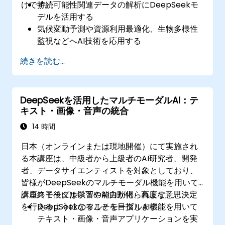
けです。
持続可能性関連データの解析にDeepSeekモ
デルを活用する
気候変動予測や資源利用最適化、生物多様性
監視などへAI技術を応用する
社会的インパクト拡大とSDGs達成に向けたAI
続きを読む...
ソリューションを構築する
持続可能性分野でのAI導入において倫理的対
応を徹底する
DeepSeekを活用したマルチモーダルAI：テ
キスト・画像・音声の統合
14 時間
日本（オンラインまたは現地開催）にて実施され
る本講座は、中級者から上級者のAI研究者、開発
者、データサイエンティストを対象としており、
皆様がDeepSeekのマルチモーダル機能を用いて
クロスモーダル学習やAI自動化、高度な意思決定
講座終了後には以下の能力が得られます：
を行えるようになることを目指します。
DeepSeekのマルチモーダルAI機能を用いて
テキスト・画像・音声アプリケーションを実