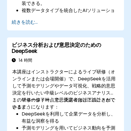
装できる。
複数データタイプを統合したAIソリューショ
ンを開発し、より深い洞察が得られる。
続きを読む...
クロスモーダル学習向けにDeepSeekモデル
の最適化・微調整が行える。
実際の業界ケースにおいてマルチモーダルAI
ビジネス分析および意思決定のための
技術を応用できる。
DeepSeek
14 時間
本講座はインストラクターによるライブ研修（オ
ンラインまたは会場開催）で、DeepSeekを活用
して予測モデリングやデータ可視化、戦略的意思
決定を行いたい中級レベルのビジネスアナリス
ト、マネージャー、意思決定者向けに設計されて
この研修の修了時点で、受講者は以下のことがで
います。
きるようになります：
DeepSeekを利用して企業データを分析し、
有益な洞察を得る
予測モデリングを用いてビジネス動向を予測