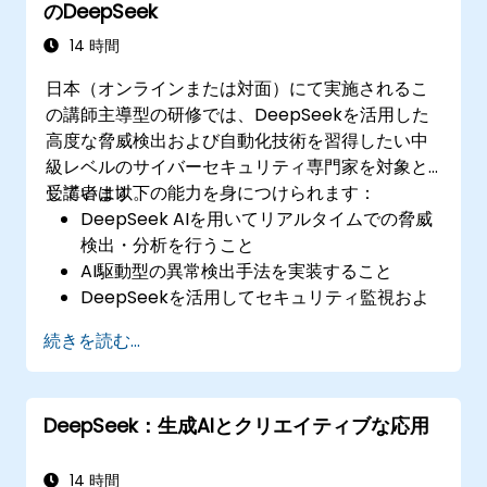
のDeepSeek
14 時間
日本（オンラインまたは対面）にて実施されるこ
の講師主導型の研修では、DeepSeekを活用した
高度な脅威検出および自動化技術を習得したい中
級レベルのサイバーセキュリティ専門家を対象と
しています。
受講者は以下の能力を身につけられます：
DeepSeek AIを用いてリアルタイムでの脅威
検出・分析を行うこと
AI駆動型の異常検出手法を実装すること
DeepSeekを活用してセキュリティ監視およ
び対応作業を自動化すること
続きを読む...
既存のサイバーセキュリティフレームワーク
にDeepSeekを統合すること
DeepSeek：生成AIとクリエイティブな応用
14 時間