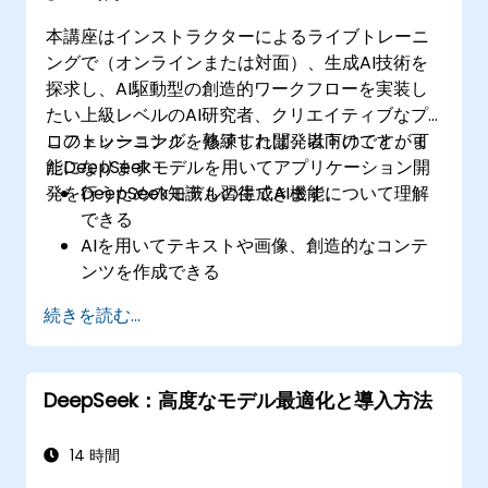
本講座はインストラクターによるライブトレーニ
ングで（オンラインまたは対面）、生成AI技術を
探求し、AI駆動型の創造的ワークフローを実装し
たい上級レベルのAI研究者、クリエイティブなプ
ロフェッショナル、熟練した開発者向けです。ま
このトレーニングを修了すれば、以下のことが可
たDeepSeekモデルを用いてアプリケーション開
能になります：
発を行うための知識も習得できます。
DeepSeekモデルの生成AI機能について理解
できる
AIを用いてテキストや画像、創造的なコンテ
ンツを作成できる
さまざまなクリエイティブ用途に合わせてAI
続きを読む...
生成結果を最適化できる
ストーリーテリング、デザイン、メディア分
野向けのAI搭載ツールを開発できる
DeepSeek：高度なモデル最適化と導入方法
14 時間