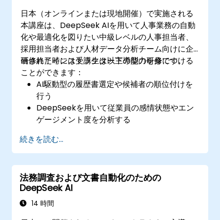
日本（オンラインまたは現地開催）で実施される
本講座は、DeepSeek AIを用いて人事業務の自動
化や最適化を図りたい中級レベルの人事担当者、
採用担当者および人材データ分析チーム向けに企
画されたインストラクター主導型の研修です。
研修終了時には受講生は以下の能力を身につける
ことができます：
AI駆動型の履歴書選定や候補者の順位付けを
行う
DeepSeekを用いて従業員の感情状態やエン
ゲージメント度を分析する
予測分析技術により効果的な人材計画を推進
続きを読む...
する
自動化と効率性向上のためにDeepSeek AIを
人事ワークフローに組み込む
法務調査および文書自動化のための
DeepSeek AI
14 時間