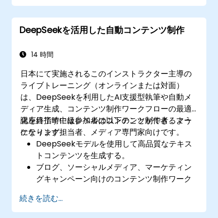
ルとの統合管理が可能になる
予測分析技術により顧客の将来行動を予測し
DeepSeekを活用した自動コンテンツ制作
的確なターゲット戦略の構築もできる
14 時間
日本にて実施されるこのインストラクター主導の
ライブトレーニング（オンラインまたは対面）
は、DeepSeekを利用したAI支援型執筆や自動メ
ディア生成、コンテンツ制作ワークフローの最適
化を目指す中級レベルのコンテンツ制作者、マー
講座終了時には参加者は以下のことができるよう
ケティング担当者、メディア専門家向けです。
になります：
DeepSeekモデルを使用して高品質なテキス
トコンテンツを生成する。
ブログ、ソーシャルメディア、マーケティン
グキャンペーン向けのコンテンツ制作ワーク
フローを自動化する。
続きを読む...
既存のコンテンツ管理システムにAIツールを
統合する。