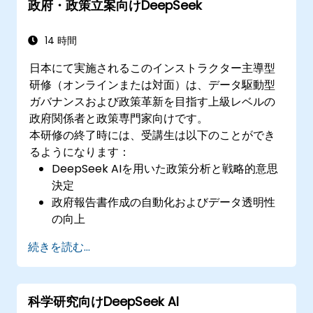
政府・政策立案向けDeepSeek
14 時間
日本にて実施されるこのインストラクター主導型
研修（オンラインまたは対面）は、データ駆動型
ガバナンスおよび政策革新を目指す上級レベルの
政府関係者と政策専門家向けです。
本研修の終了時には、受講生は以下のことができ
るようになります：
DeepSeek AIを用いた政策分析と戦略的意思
決定
政府報告書作成の自動化およびデータ透明性
の向上
AIから得られた知見を公共部門のイノベーシ
続きを読む...
ョンに活かす
AI駆動型ソリューションによる市民との関わ
り強化
科学研究向けDeepSeek AI