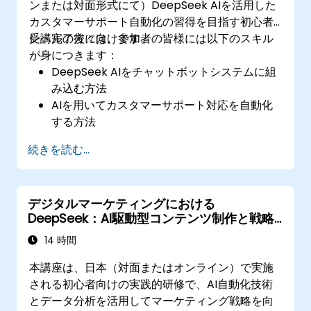
ンまたは対面形式にて）DeepSeek AIを活用した
カスタマーサポート自動化の習得を目指す初心者
レベルの方々向けです。
受講完了後には、参加者の皆様には以下のスキル
が身につきます：
DeepSeek AIをチャットボットシステムに組
み込む方法
AIを用いてカスタマーサポート対応を自動化
する方法
AIから得られる洞察を活用して顧客対応の分
続きを読む...
析や改善を行う方法
より良いユーザー体験を実現するためにチャ
ットボットのワークフローを最適化する方法
デジタルマーケティングにおける
DeepSeek：AI駆動型コンテンツ制作と戦略
策定
14 時間
本講座は、日本（対面またはオンライン）で実施
される初心者向けの実践的研修で、AI自動化技術
とデータ分析を活用してマーケティング戦略を向