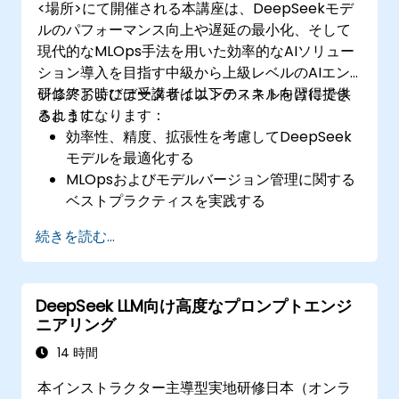
<場所>にて開催される本講座は、DeepSeekモデ
ルのパフォーマンス向上や遅延の最小化、そして
現代的なMLOps手法を用いた効率的なAIソリュー
ション導入を目指す中級から上級レベルのAIエン
ジニアおよびデータサイエンティスト向けに提供
研修終了時には受講者は以下のスキルを習得でき
されます。
るようになります：
効率性、精度、拡張性を考慮してDeepSeek
モデルを最適化する
MLOpsおよびモデルバージョン管理に関する
ベストプラクティスを実践する
クラウド環境やオンプレミスのインフラ上に
続きを読む...
DeepSeekモデルを導入する
AIソリューションの監視、維持、および拡張
を効果的に行う
DeepSeek LLM向け高度なプロンプトエンジ
ニアリング
14 時間
本インストラクター主導型実地研修日本（オンラ