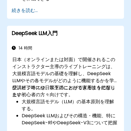
コードデバッグや最適化にDeepSeek Coder
続きを読む...
を活用できる
単純作業をAIツールで自動化する方法が分か
る
DeepSeek LLM入門
14 時間
日本（オンラインまたは対面）で開催されるこの
インストラクター主導のライブトレーニングは、
大規模言語モデルの基礎を理解し、DeepSeek
LLMやその各モデルがどのように機能するかを学
び、ビジネスや日常生活における実用性を把握し
受講終了時には、以下のことができるようになり
たい初心者の方々向けです。
ます：
大規模言語モデル（LLM）の基本原則を理解
する。
DeepSeek LLMおよびその構造・機能、特に
DeepSeek-R1やDeepSeek-V3について把握
する。