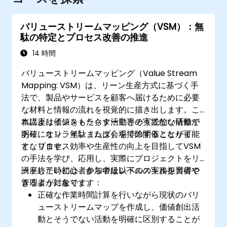
バリューストリームマッピング（VSM）：無
駄の特定とプロセス改善の推進
14 時間
バリューストリームマッピング（Value Stream
Mapping: VSM）は、リーン生産方式に基づく手
法で、製品やサービスを顧客へ届けるために必要
な材料と情報の流れを視覚的に描き出します。こ
れにより価値をもたらす活動とそうでない活動が
本講座はインストラクター主導の実践的な研修で
明確になり、無駄（ムダ）を排除することが可能
あり、オンラインまたは会場での開催となりま
となります。
す。プロセス効率や生産性の向上を目指してVSM
の手法を学び、応用し、実際にプロジェクトをリ
ードしたい初心者から中級レベルの実務担当者や
講座終了時には、参加者は以下のスキルを習得で
管理者が対象です。
きるようになります：
正確な作業時間計算を行いながら現状のバリ
ューストリームマップを作成し、価値創出活
動とそうでない活動を明確に区別することが