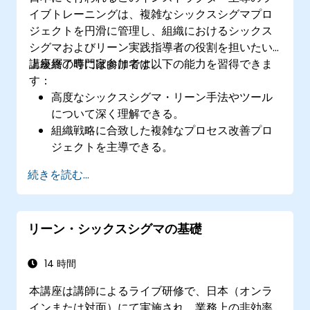
イブトレーニングは、複雑なシックスシグマプロ
ジェクトを円滑に管理し、組織におけるシックス
シグマおよびリーン実践指導者の役割を担いたい
上級層の専門家向けです。
講座終了時には参加者は以下の能力を習得できま
す：
高度なシックスシグマ・リーン手法やツール
について深く理解できる。
組織戦略に合致した複雑なプロセス改善プロ
ジェクトを主導できる。
高度な統計解析を行い、データに基づいた意
続きを読む...
思決定が可能となる。
変化促進活動を効果的に指揮し、継続的改善
の文化を醸成できる。
リーン・シックスシグマの基礎
14 時間
本講座は講師によるライブ研修で、日本（オンラ
インまたは対面）にて実施され、業務上の非効率