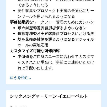
できるようになる
要件収集やプロジェクト実施の最適化にリー
ンツールを用いられるようになる
研修の形式
効果的なワークフロー管理のためにカンバン
ボードを導入・運用できるようになる
双方向型の講義およびディスカッション
銀行業務やサービス提供プロセスにおける無
豊富な演習と実践課題
駄を見極め排除できるようになる
ケーススタディを通じたリーン＆アジャイル
ツールの実地応用
カスタマイズ可能な研修内容
本研修をご自身のニーズに合わせてカスタマ
イズされたい場合は、事前にご連絡いただけ
れば手配いたします。
続きを読む...
シックスシグマ・リーン イエローベルト