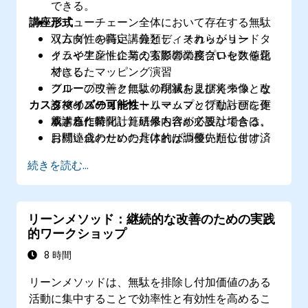
できる。
講座形式
バリューチェーン全体において存在する無駄
（ムダ）を特定・分類し、それらがリードタ
双方向性の高い講義とディスカッション
イムや生産性に与える影響の度合いを数値化
クライアント企業の実際の業務プロセスを題
できる。
材にしたマッピング演習
フローの改善と無駄の削減を見据えつつ、改
グループワークにより現状および将来像とな
カスタマイズの可能性
訂後のバリューストリームマップならびに更
るバリューストリームマップと行動計画を作
新された時間計算結果も含めて設計できる。
成する作業
本講座に特化した研修内容が必要な場合は、
目標達成のための具体的かつ優先順位付け済
お問い合わせいただければ調整いたします。
みな実行計画を策定し、改善効果を測定する
続きを読む...
方法を把握できる。
リーンメソッド：継続的な改善のための実践
的ワークショップ
8 時間
リーンメソッドは、無駄を排除し付加価値のある
活動に集中することで効率性と有効性を高めるこ