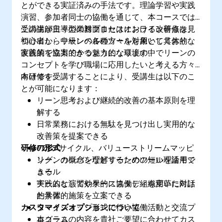
とができる実証済みの手法です。理論学習や実践
演習、参加者同士の協働を通じて、本コースでは
受講生が日々の業務プロセスにおける改善点を見
この講師主導型の対面またはオンライン研修は、
つけ出し、リーンの各種ツールを用いて具体的な
初心者から中級レベルの方々を対象としており、
改善策を立案できるようになります。
実践的で協力的かつ魅力的な環境の中でリーンの
コンセプトを学び職場に応用したいと考える方々
向けです。
本研修を受講することにより、受講生は以下のこ
とが可能になります：
リーン思考および継続的改善の基本原則を理
解する
日常業務における無駄を見つけ出し実用的な
改善策を提案できる
研修の形式
PDCAサイクル、バリューストリームマッピ
ング、カンバンなどリーンのツールを活用で
リーンの概念を理解するための短い理論モジ
きる
ュール
チームとして効果的に協働し組織変革に向け
実践的な演習やケーススタディを用いた対話
た具体的施策を立案できる
的学習
カスタマイズオプションについて
ワークショップ形式で行う協働活動と交流プ
ログラム
本コースの内容を貴社ご要望に合わせてカス