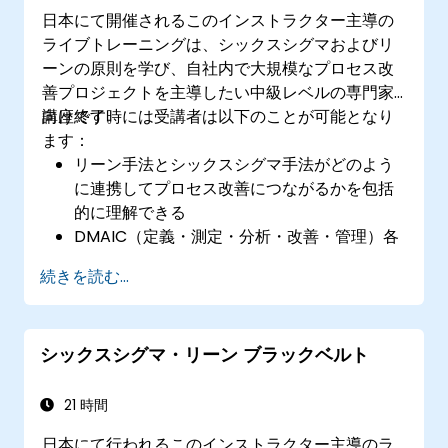
できる基本的なリーン・シックスシグマのツ
日本にて開催されるこのインストラクター主導の
ールと技法を教えることができるようにな
ライブトレーニングは、シックスシグマおよびリ
る。
ーンの原則を学び、自社内で大規模なプロセス改
善プロジェクトを主導したい中級レベルの専門家
向けです。
講座終了時には受講者は以下のことが可能となり
ます：
リーン手法とシックスシグマ手法がどのよう
に連携してプロセス改善につながるかを包括
的に理解できる
DMAIC（定義・測定・分析・改善・管理）各
段階に関する深い知識および実践能力を身に
続きを読む...
付ける
データに基づいた意思決定やプロセス解析の
ための高度な統計的手法を用いることができ
シックスシグマ・リーン ブラックベルト
る
リーン・シックスシグマプロジェクトを効果
的に主導し管理できる
21 時間
日本にて行われるこのインストラクター主導のラ