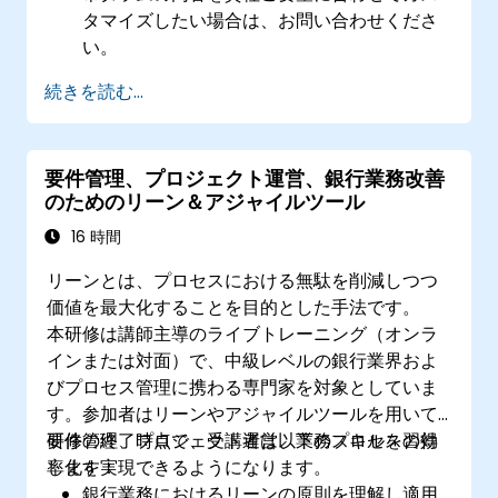
タマイズしたい場合は、お問い合わせくださ
い。
続きを読む...
要件管理、プロジェクト運営、銀行業務改善
のためのリーン＆アジャイルツール
16 時間
リーンとは、プロセスにおける無駄を削減しつつ
価値を最大化することを目的とした手法です。
本研修は講師主導のライブトレーニング（オンラ
インまたは対面）で、中級レベルの銀行業界およ
びプロセス管理に携わる専門家を対象としていま
す。参加者はリーンやアジャイルツールを用いて
要件管理、プロジェクト運営、業務プロセスの効
研修の終了時点で、受講者は以下のスキルを習得
率化を実現できるようになります。
します：
銀行業務におけるリーンの原則を理解し適用