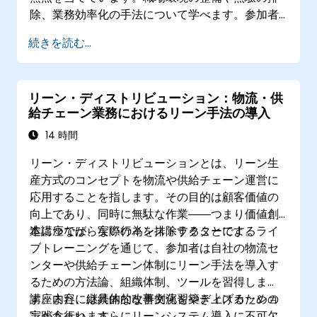
除、業務効率化の手法について学べます。参加者
は『整理』『整頓』『清掃』『標準化』『維持』
続きを読む...
という各段階の実践法を習得すると同時に、職場
安全の観点も理解できるようになります。
リーン・ディストリビューション：物流・供
給チェーン業務におけるリーン手法の導入
14 時間
リーン・ディストリビューションとは、リーン生
産方式のコンセプトを物流や供給チェーン運営に
応用することを指します。その目的は顧客価値の
向上であり、同時に無駄な作業――つまり価値創
造につながらない行為を排除することです。
本講座では、実際のインストラクターによるライ
ブトレーニングを通じて、参加者は自社の物流セ
ンターや供給チェーン体制にリーン手法を導入す
るための方法論、組織体制、ツールを習得しま
す。また、継続的な改善文化を築き上げるための
講座内容には具体的な事例演習やディスカッショ
実践も行います。
ンが含まれ、さらにリーンシステム導入に不可欠