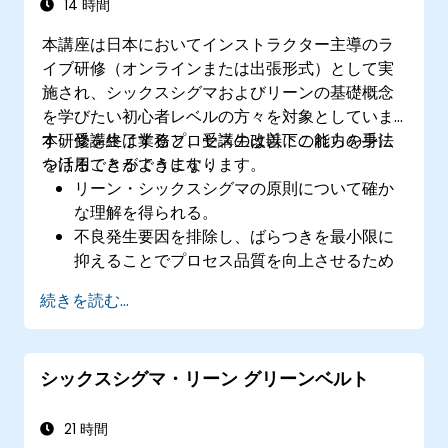
14 時間
本講座は日本においてインストラクター主導のラ
イブ研修（オンラインまたは出張形式）として実
施され、シックスシグマおよびリーンの基礎概念
を学びたい初心者レベルの方々を対象としていま
す。受講生は業務プロセスの改善にこれらの手法
本研修を終了すると、受講生は以下の能力を身に
を活用できるようになります。
つけることができます：
リーン・シックスシグマの原則について確か
な理解を得られる。
不良発生要因を排除し、ばらつきを最小限に
抑えることでプロセス品質を向上させるため
に、シックスシグマの手法を用いられるよう
続きを読む...
になる。
リーンおよびシックスシグマの手法を統合
し、より効率的かつ効果的なプロセス改善が
シックスシグマ・リーン グリーンベルト
可能になる。
5Sやカイゼン、プロセスマッピングなど、イ
エローベルトが業務改善プロジェクトで活用
21 時間