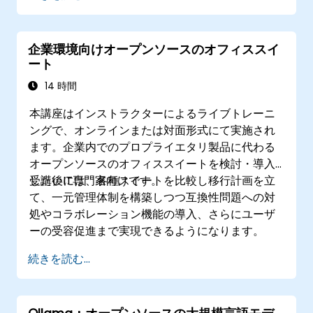
り、アトミックロールバックも可能となるため、
監査が必要で正確に再現できなければならない自
律型インフラストラクチャに最適です。
企業環境向けオープンソースのオフィススイ
ート
14 時間
本講座はインストラクターによるライブトレーニ
ングで、オンラインまたは対面形式にて実施され
ます。企業内でのプロプライエタリ製品に代わる
オープンソースのオフィススイートを検討・導入
したいIT専門家向けです。
受講後には、各種スイートを比較し移行計画を立
て、一元管理体制を構築しつつ互換性問題への対
処やコラボレーション機能の導入、さらにユーザ
ーの受容促進まで実現できるようになります。
続きを読む...