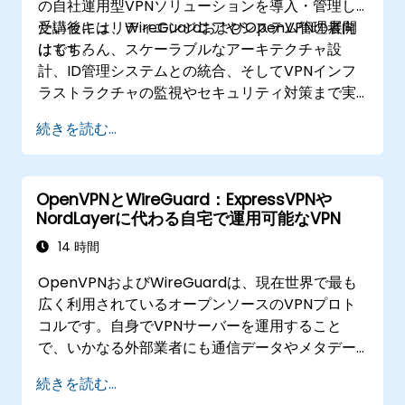
の自社運用型VPNソリューションを導入・管理し
たいセキュリティエンジニアやシステム管理者向
受講後には、WireGuardおよびOpenVPNの展開
けです。
はもちろん、スケーラブルなアーキテクチャ設
計、ID管理システムとの統合、そしてVPNインフ
ラストラクチャの監視やセキュリティ対策まで実
施できるようになります。
続きを読む...
OpenVPNとWireGuard：ExpressVPNや
NordLayerに代わる自宅で運用可能なVPN
14 時間
OpenVPNおよびWireGuardは、現在世界で最も
広く利用されているオープンソースのVPNプロト
コルです。自身でVPNサーバーを運用すること
で、いかなる外部業者にも通信データやメタデー
タの記録が許されず、広告挿入や他国からの情報
続きを読む...
開示要請にも応じる必要がありません。本講座で