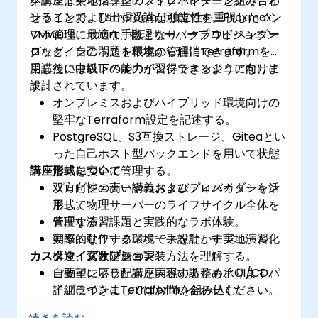
クエンドやオンプレミスプロバイダーと組み合わ
本講座は実地指導型のライブトレーニングで、オ
せることで、Terraformは独立性を重視したイン
ンラインおよび出張受講が可能です。Proxmox、
フラ管理に最適な手段となり、クラウドベンダー
VMware、libvirt、物理サーバープロビジョニン
ロックインの問題を根本から解消できます。
グなど、自己ホスト環境の管理にTerraformを活
用したい中級レベルのインフラエンジニア向けに
受講後には以下の能力が習得できるようになりま
設計されています。
す：
オンプレミスおよびハイブリッド環境向けの
堅牢なTerraform設定を記述する。
PostgreSQL、S3互換ストレージ、Giteaとい
った自己ホスト型バックエンドを用いて状態
講座形式について
情報を安全に管理する。
プロビジョナーやカスタムプロバイダーを活
双方向性の高い講義およびディスカッション
用して物理サーバーのライフサイクル全体を
形式。
管理する。
豊富な演習課題と実践的なラボ体験。
効率的なワークスペース設計、モジュール化
実際に動作する環境で手を動かす実地演習。
カスタマイズオプション
構造、変数階層の実装方法を理解する。
自動インフラ配布を実現するため、CI/CDパ
ご要望に応じた講座内容の調整も承ります。
イプラインにTerraformを組み込む。
詳細につきましてはお問い合わせください。