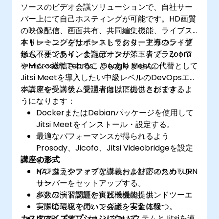
ソースのビデオ会議ソリューションで、自社サー
バー上にて自己ホスティングが可能です。HD画質
の映像配信、画面共有、共同編集機能、ライブス
トリーミングをサポートしており、アカウント登
本トレーニングはインストラクター主導のライブ
録も不要であり、会議データが第三者プラットフ
形式（オンラインまたはオンサイト）で、Zoom
ォームへ送信されることもありません。
やMicrosoft Teams、Google Meetの代替として
Jitsi Meetを導入したい中級レベルのDevOpsエン
ジニアやシステム管理者向けに提供されます。
本講座を受講後、受講者は以下のことができるよ
うになります：
DockerまたはDebianパッケージを使用して
Jitsi Meetをインストール・設定する。
最適なパフォーマンスが得られるよう
Prosody、Jicofo、Jitsi Videobridgeを設定
講座の形式
する。
NAT越えやファイアウォール対応のためTURN
インタラクティブな講義およびディスカッシ
サーバーをセットアップする。
ョン
パスワード認証やロビー機能、エンドツーエ
多数の演習問題と実践機会の提供
ンド暗号化を用いて会議を安全に保つ。
実際の環境でのハンズオン実装体験
カスタマイズオプションについて
LDAP、SSO、カレンダーシステムとJitsiを連