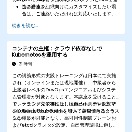
携させる。
この講座を組織向けにカスタマイズしたい場
合は、ご連絡いただければ対応いたします。
続きを読む...
コンテナの主権：クラウド依存なしで
Kubernetesを運用する
21 時間
この講義形式の実践トレーニングは日本にて実施
され（オンラインまたは現地開催）、中級者から
上級者レベルのDevOpsエンジニアおよびシステ
ム管理者が対象となります。本講座を受けること
で、クラウドの依存性なしに自己ホスティング型
トレーニング完了後には、bare-metalや仮想マ
のKubernetesクラスタを導入・運用できるよう
シン環境上でkubeadmを用いて実稼働向けクラス
になります。
タの構築が可能となり、高可用性制御プレーンお
よびetcdクラスタの設定、自己管理環境に適した