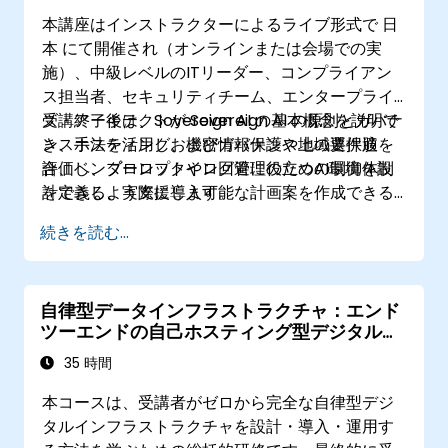
本講座はインストラクターによるライブ形式で 日
本 にて開催され（オンラインまたは会場での実
施）、中級レベルのITリーダー、コンプライアン
ス担当者、セキュリティチーム、エンタープライ
ズ・アーキテクトが Sovereign AI の原則とガバナ
受講終了後は、Sovereign AI の基本概念を説明で
ンス手法を活用し、機密情報保護や地域要件適
き、ホスティングおよびガバナンス上の選択肢を
合、ベンダーロックイン回避に役立つAI環境を設
評価し、プロンプトやログ管理のための制御体制
計できるよう支援します。
を定義し、実際に導入可能な計画案を作成できる
ようになります。
続きを読む...
自律型データインフラストラクチャ：エンド
ツーエンドの自己ホスティング型デジタル基
盤の構築
35 時間
本コースは、受講者がゼロから完全な自律型デジ
タルインフラストラクチャを設計・導入・運用す