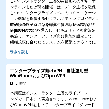
このインストラクター主導の実習形式の研修（オ
ンラインまたは現地開催）は、データ主権を確保
しつつエンタープライズレベルのコミュニケーシ
ョン機能を提供するセルフホスティング型ビデオ
会議ソリューションを導入・管理したい技術担当
本研修の終了時には、受講生はJitsi Meetおよび
者向けです。
BigBlueButtonを導入し、セキュリティ強化策を
実施し、エンタープライズ向け機能を設定して、
組織規模に合わせてシステムを拡張できるように
なります。
続きを読む...
エンタープライズ向けVPN：自社運用型
WireGuardおよびOpenVPN
21 時間
本講座はインストラクター主導のライブトレーニ
ングで、日本にて実施されます。WireGuardおよ
びOpenVPNを用いてエンタープライズグレード