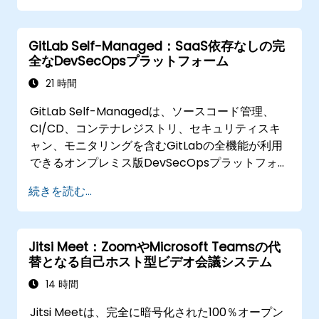
GitLab.comに次ぐ人気の選択肢となりつつありま
す。
GitLab Self-Managed：SaaS依存なしの完
全なDevSecOpsプラットフォーム
21 時間
GitLab Self-Managedは、ソースコード管理、
CI/CD、コンテナレジストリ、セキュリティスキ
ャン、モニタリングを含むGitLabの全機能が利用
できるオンプレミス版DevSecOpsプラットフォ
ームです。SaaSサービスに依存せず、社内ネット
続きを読む...
ワーク外へのデータ流出も防ぎたい企業にとって
最適な選択肢となります。
Jitsi Meet：ZoomやMicrosoft Teamsの代
替となる自己ホスト型ビデオ会議システム
14 時間
Jitsi Meetは、完全に暗号化された100％オープン