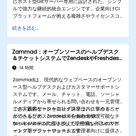
己ホスト型Gitサーバー専用に設計された、シンプ
ルで強力な継続的統合エンジンです。企業向けCI
プラットフォームが抱える複雑さやライセンスコ
ストを気にする必要はなく、軽量かつDockerネイ
続きを読む...
ティブなCI/CD環境を実現します。
Zammad：オープンソースのヘルプデスク
＆チケットシステムでZendeskやFreshdesk
に代わる
14 時間
Zammadは、現代的なウェブベースのオープンソ
ース型ヘルプデスクおよびカスタマーサポートシ
ステムです。メール、チャット、電話、ソーシャ
ルメディアから寄せられる問い合わせを一元管理
でき、顧客データを自社インフラ内に留めること
この実践的なトレーニング講座は、クラウドベー
ができるため、ZendeskやFreshdesk、
スのヘルプデスクサービスを自社で管理可能なチ
ServiceNowの代わりとして理想的な自己ホステ
ケットシステムに置き換えたい中級レベルのサポ
ィング型プラットフォームです。
ートマネージャーやシステム管理者向けに提供さ