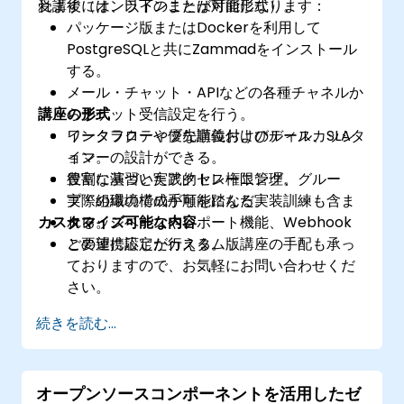
れます（オンラインまたは対面形式）。
受講後には、以下のことが可能になります：
パッケージ版またはDockerを利用して
PostgreSQLと共にZammadをインストール
する。
メール・チャット・APIなどの各種チャネルか
講座の形式
らチケット受信設定を行う。
ワークフローや優先順位付けのルール、SLAタ
インタラクティブな講義およびディスカッシ
イマーの設計ができる。
ョン。
役割に基づいたアクセス権限管理、グルー
豊富な演習と実践的トレーニング。
プ・組織の構成が可能になる。
実際の環境での手順を踏んだ実装訓練も含ま
カスタマイズ可能な内容
ナレッジベースやレポート機能、Webhook
れる。
との連携設定が行える。
ご要望に応じたカスタム版講座の手配も承っ
ておりますので、お気軽にお問い合わせくだ
さい。
続きを読む...
オープンソースコンポーネントを活用したゼ