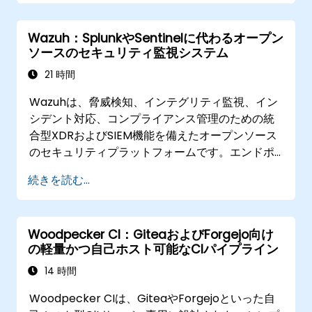
は、さまざまな脅威モデルや性能要件に応じて両
プロトコルの運用方法を解説します。
Wazuh：SplunkやSentinelに代わるオープン
ソースのセキュリティ監視システム
21 時間
Wazuhは、脅威検知、インテグリティ監視、イン
シデント対応、コンプライアンス管理のための統
合型XDRおよびSIEM機能を備えたオープンソース
のセキュリティプラットフォームです。エンドポ
イントから得られたデータを自前の分析エンジン
続きを読む...
で処理することにより、Splunk Enterprise
SecurityやMicrosoft Sentinelなどのクラウドネ
イティブなSIEM製品に代わる実用的な代替手段と
Woodpecker CI：GiteaおよびForgejo向け
なります。
の軽量かつ自己ホスト可能なCIパイプライン
14 時間
Woodpecker CIは、GiteaやForgejoといった自