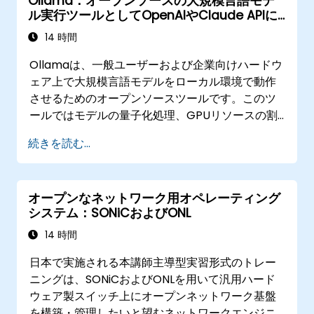
Ollama：オープンソースの大規模言語モデ
ル実行ツールとしてOpenAIやClaude APIに
代わる存在
14 時間
Ollamaは、一般ユーザーおよび企業向けハードウ
ェア上で大規模言語モデルをローカル環境で動作
させるためのオープンソースツールです。このツ
ールではモデルの量子化処理、GPUリソースの割
り当て、API提供機能などが単一のコマンドライン
続きを読む...
インターフェースに統合されており、組織はプロ
ンプトやデータをOpenAI、Anthropic、Google
に送信することなく、Llama、Mistral、Qwenと
オープンなネットワーク用オペレーティング
いったLLMを自前でホスティングすることが可能
システム：SONiCおよびONL
となります。
14 時間
日本で実施される本講師主導型実習形式のトレー
ニングは、SONiCおよびONLを用いて汎用ハード
ウェア製スイッチ上にオープンネットワーク基盤
を構築・管理したいと望むネットワークエンジニ