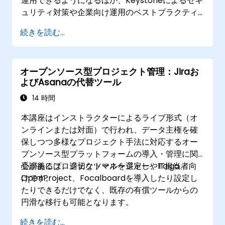
運用できるようになるほか、Keystoneによるセキ
ュリティ対策や企業向け運用のベストプラクティ
スも習得できます。
続きを読む...
オープンソース型プロジェクト管理：Jiraお
よびAsanaの代替ツール
14 時間
本講座はインストラクターによるライブ形式（オ
ンラインまたは対面）で行われ、データ主権を確
保しつつ多様なプロジェクト手法に対応するオー
プンソース型プラットフォームの導入・管理に関
心があるプロジェクトマネージャーやIT担当者向
受講後には、適切なツールを選定し、Taiga、
けです。
OpenProject、Focalboardを導入したり設定し
たりできるだけでなく、既存の有償ツールからの
円滑な移行も可能となります。
続きを読む...