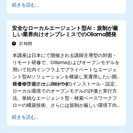
ネットワーク・ストレージソリューションの導
続きを読む...
入、さらには自己ホスティング型ツールを用いた
監視体制の確立もできるようになります。
安全なローカルエージェント型AI：規制が厳
しい業界向けオンプレミスでのOllama開発
21 時間
本講座は日本にて開催される講師主導型の対面・
リモート研修で、Ollamaおよびオープンモデルを
用いて社内インフラ上でプライベートなエージェ
ント型AIソリューションを構築し実運用したい開
発者や技術チーム向けです。
研修修了後には、Ollamaのインストール・設定、
ローカル環境でのオープンモデルの評価と実行方
法、単純なエージェント型・検索ベースワークフ
ローの構築技術、さらには規制が厳しい環境下向
けのセキュリティ管理およびガバナンス手法を習
続きを読む...
得できるようになります。