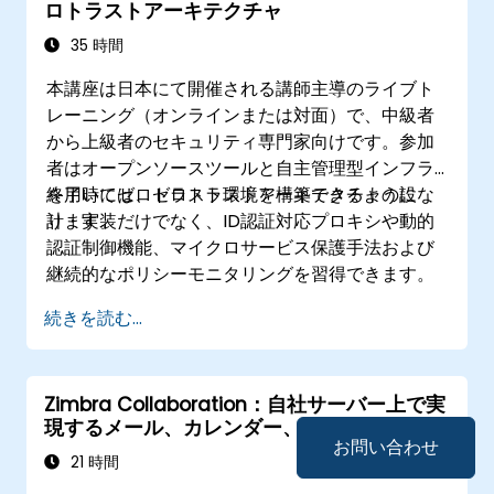
ロトラストアーキテクチャ
35 時間
本講座は日本にて開催される講師主導のライブト
レーニング（オンラインまたは対面）で、中級者
から上級者のセキュリティ専門家向けです。参加
者はオープンソースツールと自主管理型インフラ
を用いてゼロトラスト環境を構築できるようにな
終了時には、ゼロトラストアーキテクチャの設
ります。
計・実装だけでなく、ID認証対応プロキシや動的
認証制御機能、マイクロサービス保護手法および
継続的なポリシーモニタリングを習得できます。
続きを読む...
Zimbra Collaboration：自社サーバー上で実
現するメール、カレンダー、連絡先管理
お問い合わせ
21 時間