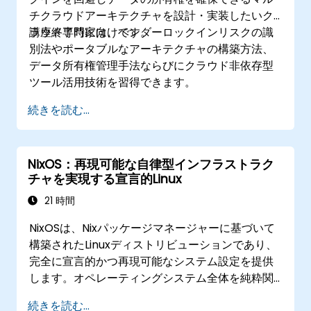
チクラウドアーキテクチャを設計・実装したいク
ラウド専門家向けです。
講座終了時には、ベンダーロックインリスクの識
別法やポータブルなアーキテクチャの構築方法、
データ所有権管理手法ならびにクラウド非依存型
ツール活用技術を習得できます。
続きを読む...
NixOS：再現可能な自律型インフラストラク
チャを実現する宣言的Linux
21 時間
NixOSは、Nixパッケージマネージャーに基づいて
構築されたLinuxディストリビューションであり、
完全に宣言的かつ再現可能なシステム設定を提供
します。オペレーティングシステム全体を純粋関
数として記述することで、設定の逸脱がなくな
続きを読む...