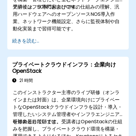
アやインフラ専門家向けです。
受講後は、SONiCおよびONLの仕組みの理解、汎
用ハードウェアへのオープンソースNOS導入作
業、ネットワーク機能設定、さらに監視体制や自
動化実装まで習得可能です。
続きを読む...
プライベートクラウドインフラ：企業向け
OpenStack
21 時間
このインストラクター主導のライブ研修（オンラ
インまたは対面）は、企業環境向けにプライベー
トなOpenStackクラウドインフラを設計・導入・
管理したいシステム管理者やインフラエンジニア
を対象としています。
研修の最終段階では、受講者はOpenStackの仕組
みを把握し、プライベートクラウド環境を構築・