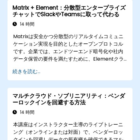
Matrix + Element：分散型エンタープライズ
チャットでSlackやTeamsに取って代わる
14 時間
Matrixは安全かつ分散型のリアルタイムコミュニ
ケーション実現を目的としたオープンプロトコル
です。企業では、エンドツーエンド暗号化や社内
データ保管の要件を満たすために、Elementクラ
イアントと共にMatrixがSlackやMicrosoft
続きを読む...
Teamsの代替として広く利用され始めています。
マルチクラウド・ソブリニアリティ：ベンダ
ーロックインを回避する方法
14 時間
本講座はインストラクター主導のライブトレーニ
ング（オンラインまたは対面）で、ベンダーロッ
クインを回避しデータの所有権を確保できるマル