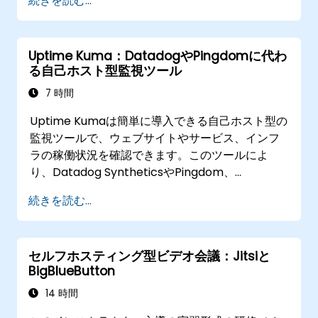
続きを読む...
Uptime Kuma：DatadogやPingdomに代わ
る自己ホスト型監視ツール
7 時間
Uptime Kumaは簡単に導入できる自己ホスト型の
監視ツールで、ウェブサイトやサービス、インフ
ラの稼働状況を確認できます。このツールによ
り、Datadog SyntheticsやPingdom、
UptimeRobotといった既存サービスから脱却し、
続きを読む...
監視データを完全に自社管理したい企業にも最適
です。本講座は初心者から中級者までのSREや
DevOpsエンジニア向けに開設されたライブトレ
セルフホスティング型ビデオ会議：Jitsiと
ーニングで、クラウド型サービスから自己ホスト
BigBlueButton
型の監視環境へ移行するための知識を身につけま
す。
14 時間