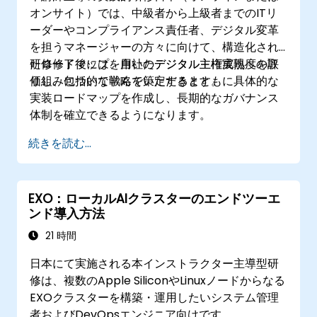
オンサイト）では、中級者から上級者までのITリ
ーダーやコンプライアンス責任者、デジタル変革
を担うマネージャーの方々に向けて、構造化され
たロードマップを用いたデジタル主権実現への取
研修修了後には、自社のデジタル主権成熟度を評
り組みについて学んでいただきます。
価し、包括的な戦略を策定するとともに具体的な
実装ロードマップを作成し、長期的なガバナンス
体制を確立できるようになります。
続きを読む...
EXO：ローカルAIクラスターのエンドツーエ
ンド導入方法
21 時間
日本にて実施される本インストラクター主導型研
修は、複数のApple SiliconやLinuxノードからなる
EXOクラスターを構築・運用したいシステム管理
者およびDevOpsエンジニア向けです。