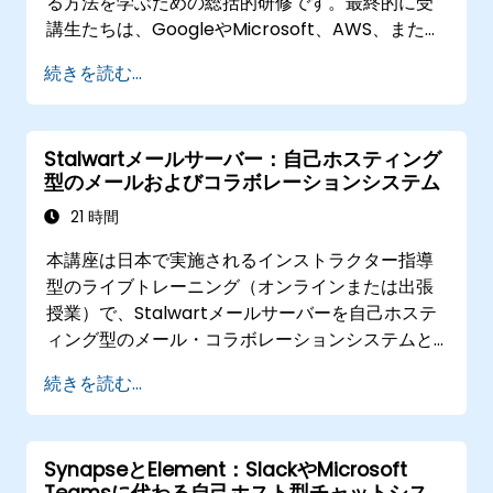
る方法を学ぶための総括的研修です。最終的に受
講生たちは、GoogleやMicrosoft、AWS、また各
種SaaSサービスに頼ることなく、自己ホスティン
続きを読む...
グ型かつオープンソースツールのみを使用して実
際に機能するミニ組織を構築することになりま
す。具体的には認証管理、コミュニケーション、
Stalwartメールサーバー：自己ホスティング
業務効率化、開発環境、セキュリティ対策、AI活
型のメールおよびコラボレーションシステム
用、監視システムなどが含まれます。
21 時間
本講座は日本で実施されるインストラクター指導
型のライブトレーニング（オンラインまたは出張
授業）で、Stalwartメールサーバーを自己ホステ
ィング型のメール・コラボレーションシステムと
して導入・設定・管理したいシステム管理者、
続きを読む...
DevOpsエンジニア、IT専門家向けです。
SynapseとElement：SlackやMicrosoft