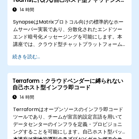
Teamsに代わる自己ホスト型チャットシステ
ム
14 時間
SynapseはMatrixプロトコル向けの標準的なホー
ムサーバー実装であり、分散化されたエンドツー
エンド暗号化メッセージングを可能にします。本
講座では、クラウド型チャットプラットフォーム
に代わる自己ホスト型の分散型メッセージングイ
続きを読む...
ンフラとしてSynapseとElementを導入したい中
級レベルのDevOpsエンジニアやシステム管理者
向けの実践的なトレーニングを行います。
Terraform：クラウドベンダーに縛られない
自己ホスト型インフラ即コード
14 時間
Terraformはオープンソースのインフラ即コード
ツールであり、チームが宣言的設定言語を用いて
データセンターのインフラを定義・プロビジョニ
ングすることを可能にします。自己ホスト型バッ