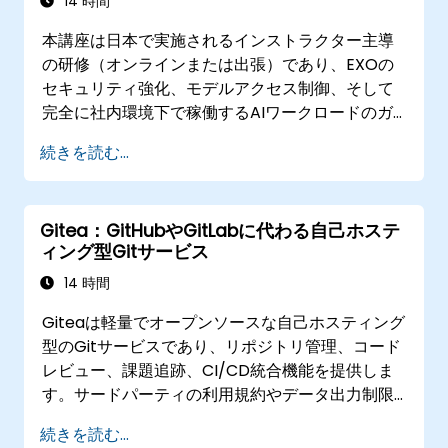
14 時間
本講座は日本で実施されるインストラクター主導
の研修（オンラインまたは出張）であり、EXOの
セキュリティ強化、モデルアクセス制御、そして
完全に社内環境下で稼働するAIワークロードのガ
バナンスを担うセキュリティエンジニアおよびコ
続きを読む...
ンプライアンス担当者向けです。
Gitea：GitHubやGitLabに代わる自己ホステ
ィング型Gitサービス
14 時間
Giteaは軽量でオープンソースな自己ホスティング
型のGitサービスであり、リポジトリ管理、コード
レビュー、課題追跡、CI/CD統合機能を提供しま
す。サードパーティの利用規約やデータ出力制限
に縛られることなく、ソースコードを完全に自分
続きを読む...
たちで管理したいチームにとって、GitHubや