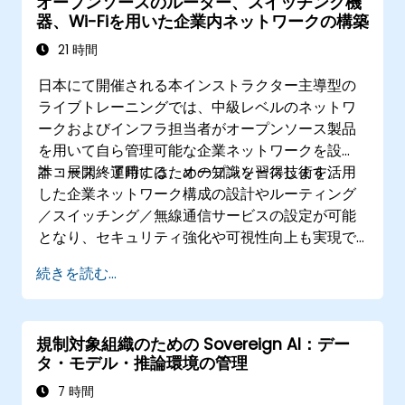
オープンソースのルーター、スイッチング機
器、Wi-Fiを用いた企業内ネットワークの構築
21 時間
日本にて開催される本インストラクター主導型の
ライブトレーニングでは、中級レベルのネットワ
ークおよびインフラ担当者がオープンソース製品
を用いて自ら管理可能な企業ネットワークを設
計・展開・運用するための知識を習得します。
本コース終了時には、オープンソース技術を活用
した企業ネットワーク構成の設計やルーティング
／スイッチング／無線通信サービスの設定が可能
となり、セキュリティ強化や可視性向上も実現で
きます。さらに継続的な運用・サポート体制を策
続きを読む...
定するための計画立案能力も身につきます。
規制対象組織のための Sovereign AI：デー
タ・モデル・推論環境の管理
7 時間