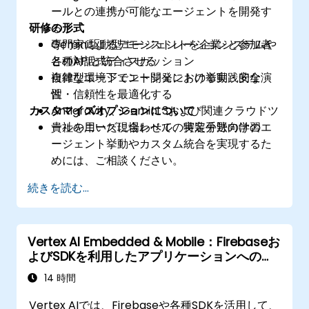
ールとの連携が可能なエージェントを開発す
研修の形式
る
Gemini駆動型エージェントを企業システムや
専門家によるデモンストレーションと参加者
各種APIと統合させる
との対話式ディスカッション
複雑な環境下でエージェントの挙動・安全
自律型エージェント開発における実践的な演
性・信頼性を最適化する
習
カスタマイズオプションについて
Antigravity、Gemini 3および関連クラウドツ
ールを用いた現場レベルの実装手法の学習
貴社のニーズに合わせて、特定分野向けのエ
ージェント挙動やカスタム統合を実現するた
めには、ご相談ください。
続きを読む...
Vertex AI Embedded & Mobile：Firebaseお
よびSDKを利用したアプリケーションへの
Geminiの組み込み
14 時間
Vertex AIでは、Firebaseや各種SDKを活用して、