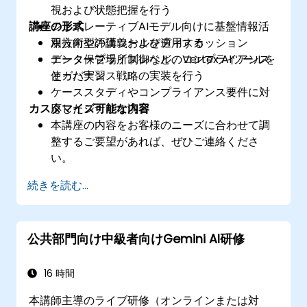
視および状態把握を行う
講座の形式
ジェネレーティブAIモデル向けに基盤情報活
用技術や評価ツールを適用する
双方向型の講義およびディスカッション
データ保管場所制御など、コンプライアンス
エンタープライズレベルのVertex AIツールを
とガバナンス戦略の実装を行う
使った実習
ケーススタディやコンプライアンス要件に対
カスタマイズ可能な内容
応したシナリオ演習
本講座の内容をお客様のニーズに合わせて調
整するご要望があれば、ぜひご連絡くださ
い。
続きを読む...
公共部門向け中級者向けGemini AI研修
16 時間
本講師主導のライブ研修（オンラインまたは対