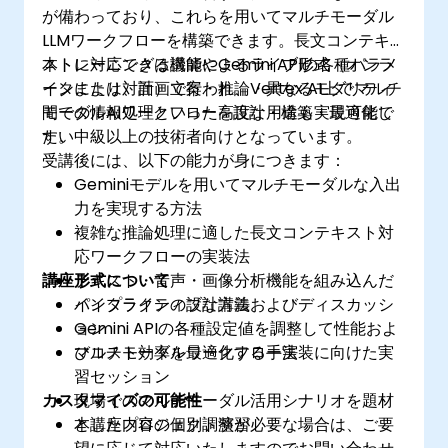
が備わっており、これらを用いてマルチモーダル
LLMワークフローを構築できます。長文コンテキ
ストに対応できる機能やGemini APIの各種パラメ
本トレーニングは講師によるライブ形式（オンラ
ータにより、計画立案・推論・異なるモダリティ
インまたは対面）で行われ、Vertex AI上でマルチ
間での情報処理といった高度な用途も実現可能で
モーダルAIワークフローを設計・構築・最適化し
す。
たい中級以上の技術者向けとなっています。
受講後には、以下の能力が身につきます：
Geminiモデルを用いてマルチモーダルな入出
力を実現する方法
複雑な推論処理に適した長文コンテキスト対
応ワークフローの実装法
講座形式について
テキスト・音声・画像分析機能を組み込んだ
パイプラインの設計方法
インタラクティブな講義およびディスカッシ
Gemini APIの各種設定値を調整して性能およ
ョン
びコスト効率を最適化する手法
マルチモーダルワークフロー実装に向けた実
習セッション
カスタマイズの可能性
現場でのマルチモーダル活用シナリオを題材
としたプロジェクト演習
本講座内容の個別調整が必要な場合は、ご要