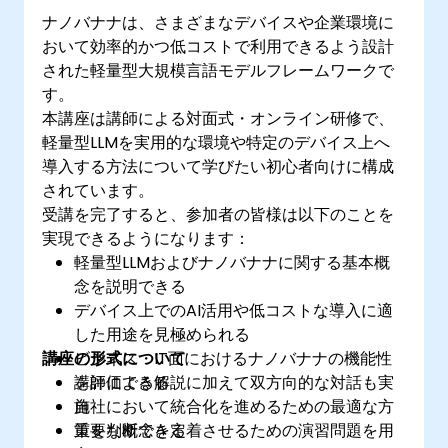
ナノバナナは、さまざまなデバイスや企業環境に
おいて効率的かつ低コストで利用できるよう設計
された軽量型大規模言語モデルフレームワークで
す。
本講座は講師による対面式・オンライン研修で、
軽量型LLMを実用的な環境や特定のデバイス上へ
導入する方法について学びたい初心者向けに構成
されています。
受講を完了すると、参加者の皆様は以下のことを
実現できるようになります：
軽量型LLMおよびナノバナナに関する基本概
念を説明できる
デバイス上でのAI活用や低コストな導入に適
した用途を見極められる
講座の形式について
ビジネス・IT面におけるナノバナナの機能性
を評価できる
講師による解説に加えて双方向的な対話も実
自社において統合化を進めるための最適な方
施
策を判断できる
重要な概念を定着させるための演習問題を用