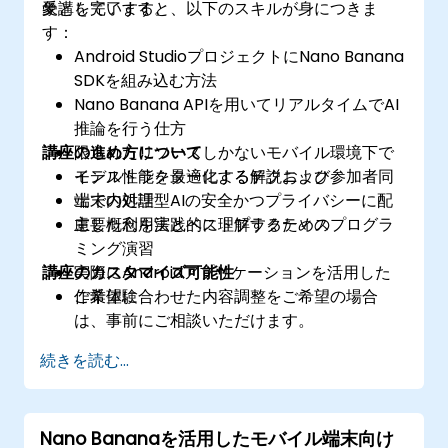
象としています。
受講を完了すると、以下のスキルが身につきま
す：
Android StudioプロジェクトにNano Banana
SDKを組み込む方法
Nano Banana APIを用いてリアルタイムでAI
推論を行う仕方
講座の進め方について
限られたリソースしかないモバイル環境下で
モデル性能を最適化するテクニック
インストラクターによる解説および参加者同
端末内処理型AIの安全かつプライバシーに配
士での対話
慮した利用法とベストプラクティス
主要概念を実践的に理解するためのプログラ
ミング演習
講座のカスタマイズ可能性
実際にAndroidアプリケーションを活用した
作業体験
ご希望に合わせた内容調整をご希望の場合
は、事前にご相談いただけます。
続きを読む...
Nano Bananaを活用したモバイル端末向け