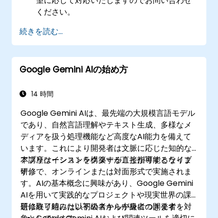
望に応じて対応いたしますのでお問い合わせ
ください。
続きを読む...
Google Gemini AIの始め方
14 時間
Google Gemini AIは、最先端の大規模言語モデル
であり、自然言語理解やテキスト生成、多様なメ
ディアを扱う処理機能など高度なAI能力を備えて
います。これにより開発者は文脈に応じた知的な
アプリケーションを構築することが可能となりま
本講座はインストラクターが直接指導するライブ
す。
研修で、オンラインまたは対面形式で実施されま
す。AIの基本概念に興味があり、Google Gemini
AIを用いて実践的なプロジェクトや現実世界の課
題に取り組みたい初級者から中級者の開発者を対
研修終了時には以下のスキルが身につきます：