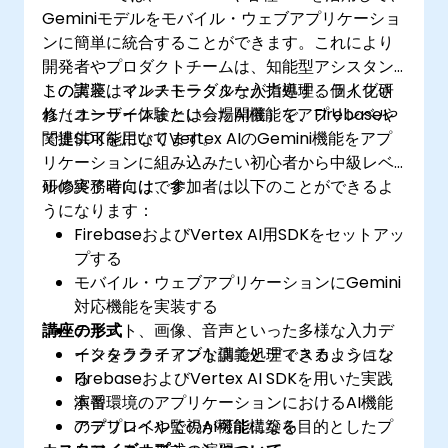
Geminiモデルをモバイル・ウェブアプリケーショ
ンに簡単に統合することができます。これにより
開発者やプロダクトチームは、知能型アシスタン
トの実装、マルチモーダルな入力処理、個人化さ
この講座はインストラクターが指導するライブ研
れたユーザー体験といったAI機能をアプリレベル
修（オンラインまたは会場開催）で、Firebaseや
で提供可能になります。
関連SDKを用いてVertex AIのGemini機能をアプ
リケーションに組み込みたい初心者から中級レベ
ルの実務者向けです。
研修終了時には、参加者は以下のことができるよ
うになります：
FirebaseおよびVertex AI用SDKをセットアッ
プする
モバイル・ウェブアプリケーションにGemini
対応機能を実装する
講座の形式
テキスト、画像、音声といった多様な入力デ
ータをクライアント側で処理できるようにな
インタラクティブな講義とディスカッション
る
FirebaseおよびVertex AI SDKを用いた実践
本番環境のアプリケーションにおけるAI機能
演習
のデプロイや監視が可能になる
アプリレベルでのAI機能構築を目的としたプ