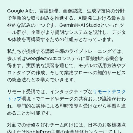
Google AIは、言語処理、画像認識、生成型技術の分野
で革新的な取り組みを推進する、AI開発における最も意
欲的な試みの一つです。GeminiやAI Studioといったツ
ール群が、企業がより賢明なシステムを設計し、デジタ
ル体験を再構築するための仕組みとなっています。
私たちが提供する講師主導のライブトレーニングでは、
参加者はGoogleのAIエコシステムに直接触れる機会を
得ます。実践的な演習を通じて、モデルの活用方法やプ
ロトタイプの作成、そして業務フローへの知的サービス
の統合法などを学んでいきます。
リモート受講では、インタラクティブな
リモートデスク
トップ
環境下でコードやデータの共有および議論が行わ
れ、専門的な講師による即時指導を受けながら学習を進
めることが可能です。
対面での研修を好むチーム向けには、日本のお客様拠点
内またはNobleProg主催の企業研修センターにてトレ