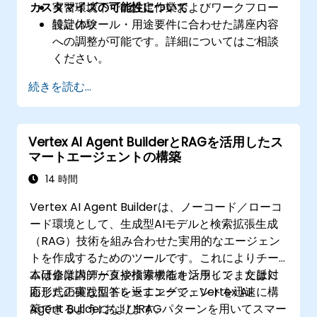
カスタマイズの可能性について
実習環境下での設定作業およびワークフロー
設計体験
​特定のツール・用途要件に合わせた講座内容
への調整が可能です。詳細についてはご相談
ください。
続きを読む...
Vertex AI Agent BuilderとRAGを活用したス
マートエージェントの構築
14 時間
Vertex AI Agent Builderは、ノーコード／ローコ
ード環境として、生成型AIモデルと検索拡張生成
（RAG）技術を組み合わせた実用的なエージェン
トを作成するためのツールです。これによりチー
ムは企業内データや検索機能を活用して、文脈に
本研修は講師が直接指導するオンラインまたは対
応じた正確な回答を返すエージェントを迅速に構
面形式の実践型トレーニングで、Vertex AI
築できるようになります。
Agent BuilderおよびRAGパターンを用いてスマー