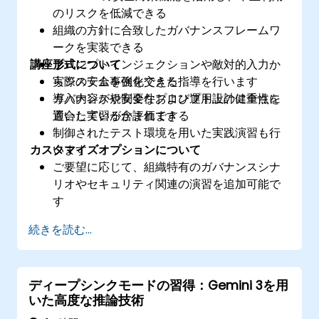
のリスクを低減できる
組織の方針に合致したガバナンスフレームワ
ークを実装できる
講座形式について
プロンプトインジェクションや敵対的入力か
らシステムを強化できる
実際の安全事例を交えた指導を行います
導入内容が規制要件および運用上の健全性に
ガバナンスや安全なプロンプト設計に重点を
適合しているか評価できる
置いた実習が含まれます
制御されたテスト環境を用いた実践演習も行
カスタマイズオプションについて
います
ご要望に応じて、組織特有のガバナンスシナ
リオやセキュリティ関連の演習を追加可能で
す
続きを読む...
ディープシンクモードの習得：Gemini 3を用
いた高度な推論技術