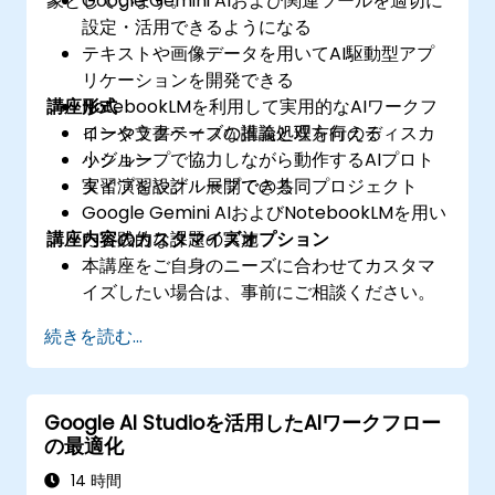
象としています。
Google Gemini AIおよび関連ツールを適切に
設定・活用できるようになる
テキストや画像データを用いてAI駆動型アプ
リケーションを開発できる
講座形式
NotebookLMを利用して実用的なAIワークフ
ローや文書ベースの推論処理を行える
インタラクティブな講義と双方向のディスカ
小グループで協力しながら動作するAIプロト
ッション
タイプを設計・展開できる
実習演習やグループでの共同プロジェクト
Google Gemini AIおよびNotebookLMを用い
講座内容のカスタマイズオプション
た実践的な課題の実施
本講座をご自身のニーズに合わせてカスタマ
イズしたい場合は、事前にご相談ください。
続きを読む...
Google AI Studioを活用したAIワークフロー
の最適化
14 時間