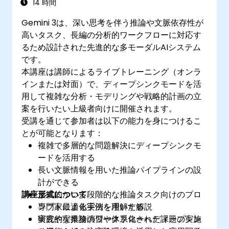
14 時間
Gemini 3は、深い思考を伴う推論や文脈依存性が
高いタスク、長編の分析的ワークフローに対応す
るため設計された先進的な多モーダルAIシステム
です。
本講座は講師によるライブトレーニング（オンラ
インまたは対面）で、ディープシンクモードを活
用して複雑な分析・モデリングや戦略的計画の立
案を行いたい上級者向けに開催されます。
受講を通じて参加者は以下の能力を身につけるこ
とが可能となります：
複雑で多層的な問題解決にディープシンクモ
ードを活用する
長い文脈情報を用いた推論パイプラインの設
計ができる
講座形式について
反復的かつ多段階的な推論タスク向けのプロ
ンプト最適化手法を理解する
専門家による実例を用いた解説
研究や実業務のワークフローへディープシン
実践的な推論演習や体系化された課題の実施