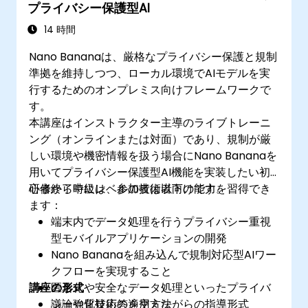
プライバシー保護型AI
14 時間
Nano Bananaは、厳格なプライバシー保護と規制
準拠を維持しつつ、ローカル環境でAIモデルを実
行するためのオンプレミス向けフレームワークで
す。
本講座はインストラクター主導のライブトレーニ
ング（オンラインまたは対面）であり、規制が厳
しい環境や機密情報を扱う場合にNano Bananaを
用いてプライバシー保護型AI機能を実装したい初
心者から中級レベルの技術者向けです。
研修終了時には、参加者は以下の能力を習得でき
ます：
端末内でデータ処理を行うプライバシー重視
型モバイルアプリケーションの開発
Nano Bananaを組み込んで規制対応型AIワー
クフローを実現すること
講座の形式
匿名化や安全なデータ処理といったプライバ
シー強化技術の適用方法
議論や質疑応答を交えながらの指導形式