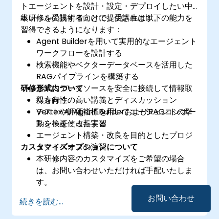
トエージェントを設計・設定・デプロイしたい中
級レベルの技術者向けに提供されます。
本研修を受講することで、受講生は以下の能力を
習得できるようになります：
Agent Builderを用いて実用的なエージェント
ワークフローを設計する
検索機能やベクターデータベースを活用した
RAGパイプラインを構築する
研修形式について
企業内データソースを安全に接続して情報取
得を行う
双方向性の高い講義とディスカッション
テストや評価指標を用いてエージェントの挙
Vertex AI Agent BuilderおよびRAGコンポー
動を検証・改善する
ネントを使った実習
エージェント構築・改良を目的としたプロジ
カスタマイズオプションについて
ェクトベースの演習
本研修内容のカスタマイズをご希望の場合
は、お問い合わせいただければ手配いたしま
す。
お問い合わせ
続きを読む...