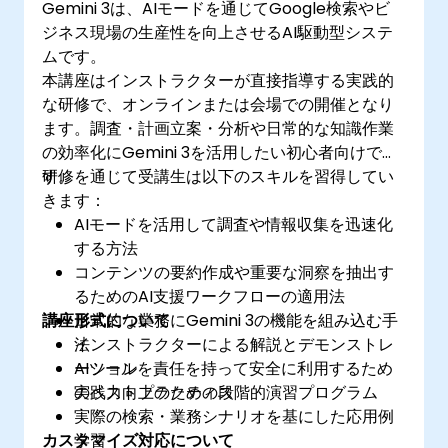
Gemini 3は、AIモードを通じてGoogle検索やビ
ジネス現場の生産性を向上させるAI駆動型システ
ムです。
本講座はインストラクターが直接指導する実践的
な研修で、オンラインまたは会場での開催となり
ます。調査・計画立案・分析や日常的な知識作業
の効率化にGemini 3を活用したい初心者向けで
す。
研修を通じて受講生は以下のスキルを習得してい
きます：
AIモードを活用して調査や情報収集を迅速化
する方法
コンテンツの要約作成や重要な洞察を抽出す
るためのAI支援ワークフローの適用法
講座形式について
日常的な業務にGemini 3の機能を組み込む手
法
インストラクターによる解説とデモンストレ
AIツールを責任を持って安全に利用するため
ーション
のベストプラクティス
実践力向上のための段階的演習プログラム
実際の検索・業務シナリオを基にした応用例
カスタマイズ対応について
学習