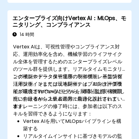
エンタープライズ向けVertex AI：MLOps、モ
ニタリング、コンプライアンス
14 時間
Vertex AIは、可視性管理やコンプライアンス対
応、運用効率化を含め、機械学習のライフサイク
ル全体を管理するためのエンタープライズレベル
のツール群を提供します。リアルタイムモニタリ
ング機能やデータ保管場所の制御機能、基盤情報
このインストラクター主導のライブトレーニング
活用技術、そしてジェネレーティブAI向け評価機
（オンラインまたは現地開催）は、エンタープラ
能が統合されていることから、本製品は実稼働環
イズ環境でVertex AIモデルを展開・監視・管理し
境におけるAIシステム運用に最適化されていま
たい中級者から上級者の方々向けに設計されてい
す。
ます。
本トレーニングの修了時には、参加者は以下のス
キルを習得できるようになります：
Vertex AIを用いてMLOpsパイプラインを構
築する
リアルタイムインサイトに基づきモデルの監