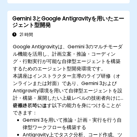
Gemini 3とGoogle Antigravityを用いたエー
ジェント型開発
21 時間
Google Antigravityは、Gemini 3のマルチモーダ
ル機能を活用し、計画立案・推論・コーディン
グ・行動実行が可能な自律型エージェントを構築
するためのエージェント型開発環境です。
本講座はインストラクター主導のライブ研修（オ
ンラインまたは対面）であり、Gemini 3および
Antigravity環境を用いて自律型エージェントを設
計・構築・展開したい上級レベルの技術者向けに
企画されています。
研修終了時には、以下の能力を身につけることが
できます：
Gemini 3を用いて推論・計画・実行を行う自
律型ワークフローを構築する
Antigravity上でタスク分析、コード作成、ツ