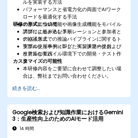
ルを実装する方法
パフォーマンスと省電力化の両面でAIワーク
ロードを最適化する手法
研修の形式について
テキスト生成機能や画像生成機能をモバイル
アプリに組み込む手順
講師によるデモンストレーションと参加者と
デバイス上での推論パイプラインに関するト
の協議形式
ラブルシューティング、ベンチマークおよび
実際の使用事例に即した実習課題の提供
改善策の実践
リアルなモバイル環境下での開発・テスト作
カスタマイズの可能性
業
本研修内容をご要望に合わせて調整したい場
合は、弊社までお問い合わせください。
続きを読む...
Google検索および知識作業におけるGemini
3：生産性向上のためのAIモード活用
14 時間