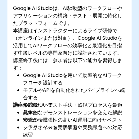
Google AI Studioは、AI駆動型のワークフローや
アプリケーションの構築・テスト・展開に特化し
たプラットフォームです。
本講座はインストラクターによるライブ研修で
（オンラインまたは対面）、Google AI Studioを
活用してAIワークフローの効率化と最適化を目指
す中級レベルの専門家向けに設計されています。
講座終了後には、参加者は以下の能力を習得しま
す：
Google AI Studioを用いて効率的なAIワーク
フローを設計する
モデルやAPIを自動化されたパイプラインへ統
合する
講座形式について
性能管理・テスト手法・監視プロセスを最適
化する
具体的なデモンストレーションを交えた解説
​安全かつ拡張性の高いAI運用に向けたベスト
形式の授業
プラクティスを実践する
シナリオベースでの演習や実務課題への対応
練習