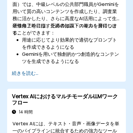
面）では、中級レベルの公共部門職員がGeminiを
用いて質の高いコンテンツを作成したり、調査業
務に活かしたり、さらに高度なAI活用によって生
産性向上を目指すための知識・スキルを習得しま
研修修了時には、受講者は以下の能力を身につけ
す。
ることができます：
用途に応じてより効果的で適切なプロンプト
を作成できるようになる
Geminiを用いて独創的かつ創造的なコンテン
ツを生成できるようになる
複雑な情報を正確に要約・比較できるように
続きを読む...
なる
Geminiを活用してブレインストーミングや計
画立案、アイデアの整理を行えるようになる
Vertex AIにおけるマルチモーダルLLMワーク
フロー
14 時間
Vertex AIには、テキスト・音声・画像データを単
一のパイプラインに統合するための強力なツール