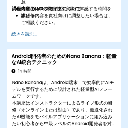
意
講座内容のカスタマイズについて
軽量型LLMの機能性を実際に体感する時間を
設ける
本研修内容を貴社向けに調整したい場合は、
ご相談ください。
続きを読む...
Android開発者のためのNano Banana：軽量
なAI統合テクニック
14 時間
Nano Bananaは、Android端末上で効率的にAIモ
デルを実行するために設計された軽量型AIフレー
ムワークです。
本講座はインストラクターによるライブ形式の研
修（オンラインまたは対面）であり、最適化され
たAI機能をモバイルアプリケーションに組み込み
たい初心者から中級レベルのAndroid開発者を対