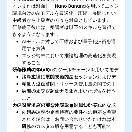
インまたは対面）、Nano Bananaを用いてエッジ
環境向けのAIモデルを最適化・圧縮・展開したい
中級者から上級者の方々を対象としています。
研修終了後には、受講者は以下のスキルを習得で
きるようになります：
AIモデルに対して圧縮および量子化技術を適
用する方法
エッジ端末において推論処理の高速化を実現
すること
研修形式について
Nano Bananaのツールチェーンを用いてモデ
ルを変換・展開する方法
講師主導による技術的なセッションおよびデ
精度・遅延時間・リソース使用量の間でのト
ィスカッション
レードオフを評価すること
実際のエッジAIシナリオを用いた演習を行う
こと
カスタマイズ可能なオプションについて
設定済みの実運用環境を利用した実践的な取
り組み
内容の調整や企業特有の要件への適応を希望
される場合は、お問い合わせいただければ本
研修のカスタム版を用意することも可能で