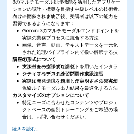
3のマルチモーダル処理機能を活用したアプリケー
ションの設計・構築を目指す中級レベルの技術者
向けに開催されます。
本ワークショップ終了後、受講者は以下の能力を
習得できるようになります：
Gemini 3のマルチモーダルエンドポイントを
実際の業務プロセスに統合する方法
画像、音声、動画、テキストデータを一元化
された処理パイプライン内で扱い解釈する技
講座の形式について
術
マルチモーダルプロンプトを用いたインタラ
実演付きの指導的な講義
クティブなプロトタイプの作成手法
シナリオベースの練習問題と実践演習
パフォーマンス・精度・使いやすさの観点か
実際に開発環境を使用した実用レベルの実装
らマルチモーダル出力結果を最適化する方法
体験
カスタマイズのオプションについて
特定ニーズに合わせたコンテンツやプロジェ
クトベースの個別トレーニングをご希望の場
合は、お問い合わせください。
続きを読む...