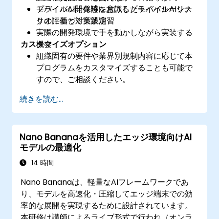
モバイルAI開発時におけるプライバシーリス
プライバシー保護を意識したモバイルAIシナ
クの評価と対策策定
リオに基づく実践演習
実際の開発環境で手を動かしながら実装する
カスタマイズオプション
機会
組織固有の要件や業界別規制内容に応じて本
プログラムをカスタマイズすることも可能で
すので、ご相談ください。
続きを読む...
Nano Bananaを活用したエッジ環境向けAI
モデルの最適化
14 時間
Nano Bananaは、軽量なAIフレームワークであ
り、モデルを高速化・圧縮してエッジ端末での効
率的な展開を実現するために設計されています。
本研修は講師によるライブ形式で行われ（オンラ