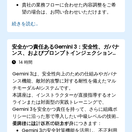
貴社の業務フローに合わせた内容調整をご希
望の場合は、お問い合わせいただけます。
続きを読む...
安全かつ責任あるGemini 3：安全性、ガバナ
ンス、およびプロンプトインジェクション対
策
14 時間
Gemini 3は、安全性向上のための仕組みやガバナ
ンス機能、敵対的攻撃に対する耐性を備えたマル
チモーダルAIシステムです。
本講座は、インストラクターが直接指導するオン
ラインまたは対面型の実践トレーニングで、
Gemini 3を安全かつ責任を持って、さらに組織ポ
リシーに沿った形で導入したい中級レベルの技術
者向けに設計されています。
受講後には、以下の能力が身につきます：
Gemini 3の安全対策機能を活用し、不正利用