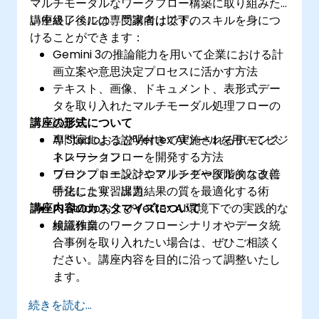
マルチモーダルなワークフロー構築に取り組みた
い中級レベルの専門家向けです。
講座終了後には、受講者は以下のスキルを身につ
けることができます：
Gemini 3の推論能力を用いて企業における計
画立案や意思決定プロセスに活かす方法
テキスト、画像、ドキュメント、表形式デー
タを取り入れたマルチモーダル処理フローの
講座の形式について
設計法
AI StudioおよびVertex AIツールを用いてビジ
専門家による説明付きで実施されるデモンス
ネスワークフローを開発する方法
トレーション
プロンプトエンジニアリングや段階的な改善
ワークフロー設計やマルチモーダルタスクに
手法により、出力結果の質を最適化する術
特化した実習課題
講座内容のカスタマイズについて
AI StudioおよびVertex AI環境下での実践的な
検証作業
組織独自のワークフローシナリオやデータ統
合事例を取り入れたい場合は、ぜひご相談く
ださい。講座内容を目的に沿って調整いたし
ます。
続きを読む...